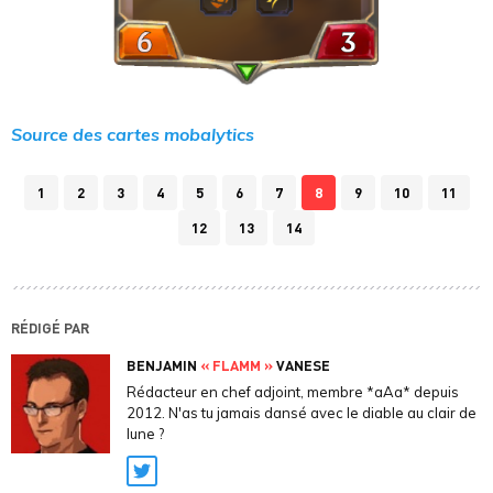
Source des cartes mobalytics
1
2
3
4
5
6
7
8
9
10
11
12
13
14
RÉDIGÉ PAR
BENJAMIN
« FLAMM »
VANESE
Rédacteur en chef adjoint, membre *aAa* depuis
2012. N'as tu jamais dansé avec le diable au clair de
lune ?
Twitter