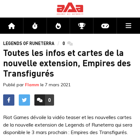
Me
Accueil
Flux
Directs
Compétitions
Actu jeux v
LEGENDS OF RUNETERRA
0
commentaires
Toutes les infos et cartes de la
nouvelle extension, Empires des
Transfigurés
Publié par
Flamm
le
7 mars 2021
0
ACCÉDER AUX
COMMENTAIRES
Riot Games dévoile la vidéo teaser et les nouvelles cartes
de la nouvelle extension de Legends of Runeterra qui sera
disponible le 3 mars prochain : Empires des Transfigurés.