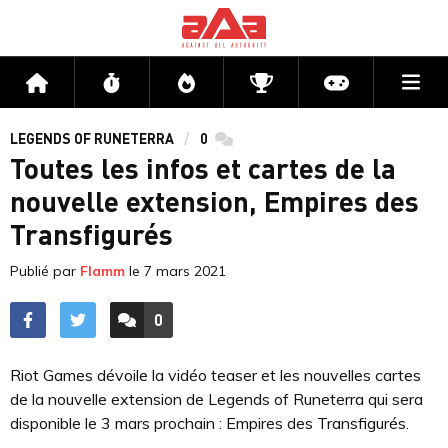
Me
Accueil
Flux
Directs
Compétitions
Actu jeux v
LEGENDS OF RUNETERRA
0
commentaires
Toutes les infos et cartes de la
nouvelle extension, Empires des
Transfigurés
Publié par
Flamm
le
7 mars 2021
0
ACCÉDER AUX
COMMENTAIRES
Riot Games dévoile la vidéo teaser et les nouvelles cartes
de la nouvelle extension de Legends of Runeterra qui sera
disponible le 3 mars prochain : Empires des Transfigurés.