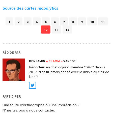
Source des cartes mobalytics
1
2
3
4
5
6
7
8
9
10
11
12
13
14
RÉDIGÉ PAR
BENJAMIN
« FLAMM »
VANESE
Rédacteur en chef adjoint, membre *aAa* depuis
2012. N'as tu jamais dansé avec le diable au clair de
lune ?
Twitter
PARTICIPER
Une faute d'orthographe ou une imprécision ?
N'hésitez pas à nous contacter.