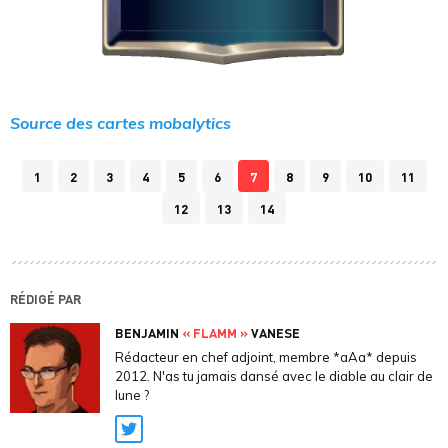
Source des cartes mobalytics
1
2
3
4
5
6
7
8
9
10
11
12
13
14
RÉDIGÉ PAR
BENJAMIN
« FLAMM »
VANESE
Rédacteur en chef adjoint, membre *aAa* depuis
2012. N'as tu jamais dansé avec le diable au clair de
lune ?
Twitter