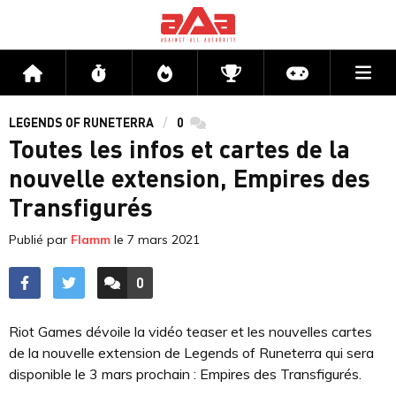
Me
Accueil
Flux
Directs
Compétitions
Actu jeux v
LEGENDS OF RUNETERRA
0
commentaires
Toutes les infos et cartes de la
nouvelle extension, Empires des
Transfigurés
Publié par
Flamm
le
7 mars 2021
0
ACCÉDER AUX
COMMENTAIRES
Riot Games dévoile la vidéo teaser et les nouvelles cartes
de la nouvelle extension de Legends of Runeterra qui sera
disponible le 3 mars prochain : Empires des Transfigurés.