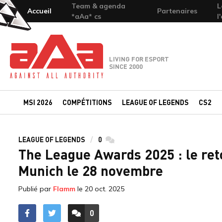
Team & agenda
L
Accueil
Partenaires
*aAa* cs
l
Team-aAa - against All authority
LIVING FOR ESPORT
SINCE 2000
MSI 2026
COMPÉTITIONS
LEAGUE OF LEGENDS
CS2
LEAGUE OF LEGENDS
0
commentaires
The League Awards 2025 : le ret
Munich le 28 novembre
Publié par
Flamm
le
20 oct. 2025
0
ACCÉDER AUX
COMMENTAIRES