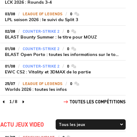
LCK 2026 : Rounds 3-4
03/08
LEAGUE OF LEGENDS
0
commentaires
LPL saison 2026 : le suivi du Split 3
02/08
COUNTER-STRIKE 2
0
commentaires
BLAST Bounty Summer : le titre pour MOUZ
01/08
COUNTER-STRIKE 2
0
commentaires
BLAST Open Porto : toutes les informations sur le tournoi
01/08
COUNTER-STRIKE 2
0
commentaires
EWC CS2 : Vitality et 3DMAX de la partie
25/07
LEAGUE OF LEGENDS
0
commentaires
Worlds 2026 : toutes les infos
1
/
8
TOUTES LES COMPÉTITIONS
page précédente
page suivante
ACTU JEUX VIDEO