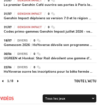
31/07
GENSHIN IMPACT
0
commentaires
Le premier Genshin Café ouvrira ses portes à Paris le 14 août
31/07
GENSHIN IMPACT
0
commentaires
Genshin Impact déploiera sa version 7.0 et la région de Snezhnaya le 12 août
31/07
GENSHIN IMPACT
0
commentaires
Codes primo-gemmes Genshin Impact juillet 2026 - version 7.0
18/07
DIVERS
0
commentaires
Gamescom 2026 : HoYoverse dévoile son programme et présente deux nouveaux jeux inédits
30/06
DIVERS
0
commentaires
UGREEN et Honkai: Star Rail dévoilent une gamme d'accessoires de recharge en édition limitée
22/06
DIVERS
0
commentaires
HoYoverse ouvre les inscriptions pour la bêta fermée de Honkai : Nexus Anima
1
/
8
TOUTE L'ACTU
page précédente
page suivante
VIDÉOS