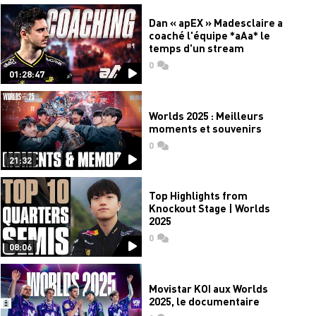
Dan « apEX » Madesclaire a
coaché l'équipe *aAa* le
temps d'un stream
0
commentaires
01:28:47
Worlds 2025 : Meilleurs
moments et souvenirs
0
commentaires
21:32
Top Highlights from
Knockout Stage | Worlds
2025
0
commentaires
08:06
Movistar KOI aux Worlds
2025, le documentaire