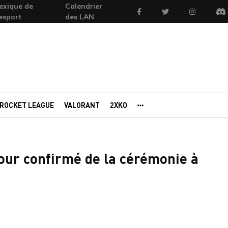
exique de
Calendrier
Facebook
Twitter
Instagram
'esport
des LAN
Di
ROCKET LEAGUE
VALORANT
2XKO
AUTRES PORTAILS
our confirmé de la cérémonie à