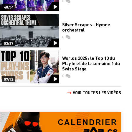
0
commentaires
40:54
Silver Scrapes - Hymne
orchestral
0
commentaires
03:37
Worlds 2025 : le Top 10 du
Play In et de la semaine 1 du
Swiss Stage
0
commentaires
07:12
VOIR TOUTES LES VIDÉOS