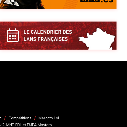
c
Compétitions
Mercato LoL
v 2, MNT, ERL et EMEA Masters