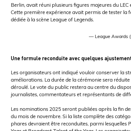
Berlin, avait réuni plusieurs figures majeures du LEC 
Cette première expérience avait permis de tester la f
dédiée à la scène League of Legends.
— League Awards 
Une formule reconduite avec quelques ajustemen
Les organisateurs ont indiqué vouloir conserver la s
améliorations. La durée de la cérémonie sera réduite et
déroulé. Le vote du public restera au centre du dispo
journalistes, commentateurs et représentants de diffé
Les nominations 2025 seront publiées après la fin d
du mois de novembre. Si la liste complète des catégori
phares devraient être reconduites, parmi lesquelles P
Year et Broadcast Talent of the Year. Les organisat