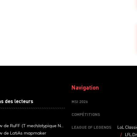
Navigation
ns des lecteurs
MSI 2026
COMPÉTITIONS
ew de RuFF (T mech/atypique N...
LEAGUE OF LEGENDS
LoL Classi
ew de LatiAs mapmaker
LFL,Di