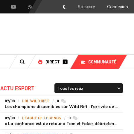
S'inscrire
Connexion
DarkMode
scord
Youtube
Flux RSS
DIRECT
COMMUNAUTÉ
1
RECHERCHE
ACTU ESPORT
07/08
LOL WILD RIFT
0
commentaires
Les champions disponibles sur Wild Rift : l'arrivée de Cho'Gath
07/08
LEAGUE OF LEGENDS
0
commentaires
« La confiance est de retour » Tom et Faker débriefent la victoire convaincante de T1 face à Dplus KIA