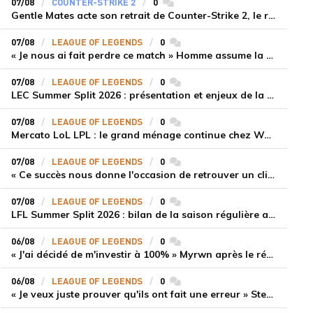
07/08
COUNTER-STRIKE 2
0
commentaires
Gentle Mates acte son retrait de Counter-Strike 2, le roster ibérique libéré
07/08
LEAGUE OF LEGENDS
0
commentaires
« Je nous ai fait perdre ce match » Homme assume la responsabilité de la défaite de HLE face à Gen.G
07/08
LEAGUE OF LEGENDS
0
commentaires
LEC Summer Split 2026 : présentation et enjeux de la troisième semaine de compétition
07/08
LEAGUE OF LEGENDS
0
commentaires
Mercato LoL LPL : le grand ménage continue chez Weibo Gaming, Jiejie quitte le navire au profit de Xiaohao
07/08
LEAGUE OF LEGENDS
0
commentaires
« Ce succès nous donne l'occasion de retrouver un climat beaucoup plus positif » Ryu et Canyon soulagés après la victoire de Gen.G sur HLE
07/08
LEAGUE OF LEGENDS
0
commentaires
LFL Summer Split 2026 : bilan de la saison régulière avec Solary en tête
06/08
LEAGUE OF LEGENDS
0
commentaires
« J'ai décidé de m'investir à 100% » Myrwn après le réveil de Movistar KOI face à Fnatic
06/08
LEAGUE OF LEGENDS
0
commentaires
« Je veux juste prouver qu'ils ont fait une erreur » Stend se confie sur son mercato chaotique et ses ambitions avec Shifters