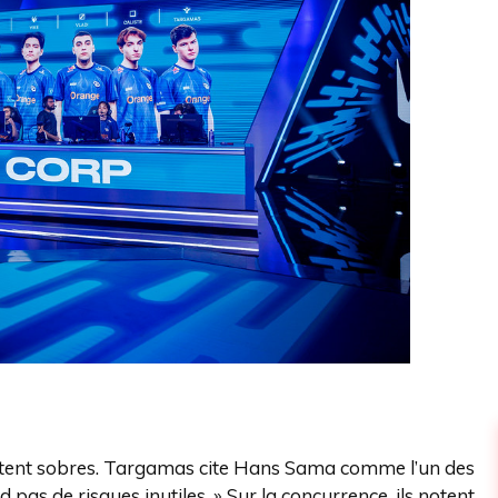
estent sobres. Targamas cite Hans Sama comme l’un des
d pas de risques inutiles. » Sur la concurrence, ils notent