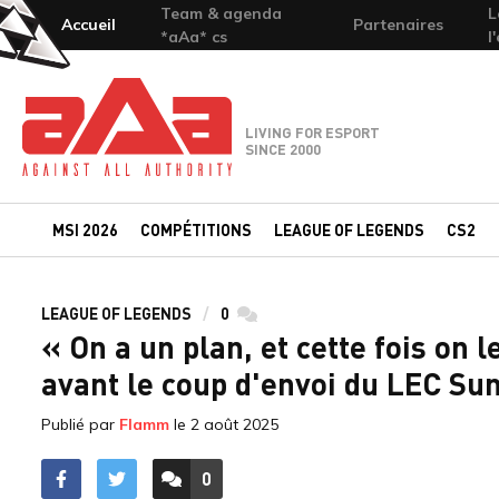
Team & agenda
L
Accueil
Partenaires
*aAa* cs
l
Team-aAa - against All authority
LIVING FOR ESPORT
SINCE 2000
MSI 2026
COMPÉTITIONS
LEAGUE OF LEGENDS
CS2
LEAGUE OF LEGENDS
0
commentaires
« On a un plan, et cette fois on l
avant le coup d'envoi du LEC Su
Publié par
Flamm
le
2 août 2025
0
ACCÉDER AUX
COMMENTAIRES