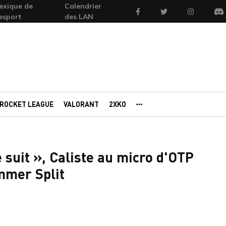
exique de
Calendrier
Facebook
Twitter
Instagram
'esport
des LAN
Di
ROCKET LEAGUE
VALORANT
2XKO
AUTRES PORTAILS
e suit », Caliste au micro d'OTP
mmer Split