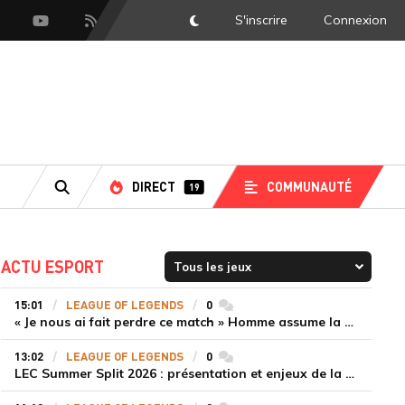
S'inscrire
Connexion
DarkMode
scord
Youtube
Flux RSS
DIRECT
COMMUNAUTÉ
19
RECHERCHE
ACTU ESPORT
15:01
LEAGUE OF LEGENDS
0
commentaires
« Je nous ai fait perdre ce match » Homme assume la responsabilité de la défaite de HLE face à Gen.G
13:02
LEAGUE OF LEGENDS
0
commentaires
LEC Summer Split 2026 : présentation et enjeux de la troisième semaine de compétition