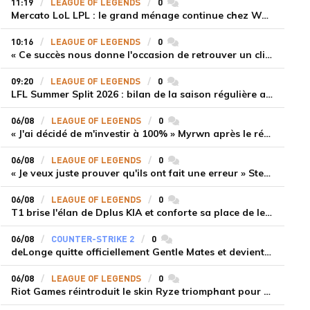
11:19
LEAGUE OF LEGENDS
0
commentaires
Mercato LoL LPL : le grand ménage continue chez Weibo Gaming, Jiejie quitte le navire au profit de Xiaohao
10:16
LEAGUE OF LEGENDS
0
commentaires
« Ce succès nous donne l'occasion de retrouver un climat beaucoup plus positif » Ryu et Canyon soulagés après la victoire de Gen.G sur HLE
09:20
LEAGUE OF LEGENDS
0
commentaires
LFL Summer Split 2026 : bilan de la saison régulière avec Solary en tête
06/08
LEAGUE OF LEGENDS
0
commentaires
« J'ai décidé de m'investir à 100% » Myrwn après le réveil de Movistar KOI face à Fnatic
06/08
LEAGUE OF LEGENDS
0
commentaires
« Je veux juste prouver qu'ils ont fait une erreur » Stend se confie sur son mercato chaotique et ses ambitions avec Shifters
06/08
LEAGUE OF LEGENDS
0
commentaires
T1 brise l'élan de Dplus KIA et conforte sa place de leader en LCK 2026 Rounds 3-4
06/08
COUNTER-STRIKE 2
0
commentaires
deLonge quitte officiellement Gentle Mates et devient agent libre
06/08
LEAGUE OF LEGENDS
0
commentaires
Riot Games réintroduit le skin Ryze triomphant pour récompenser la scène amateur