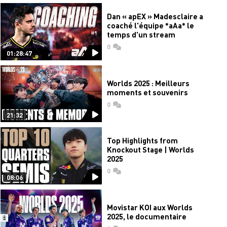
Dan « apEX » Madesclaire a
coaché l'équipe *aAa* le
temps d'un stream
0
commentaires
01:28:47
Worlds 2025 : Meilleurs
moments et souvenirs
0
commentaires
21:32
Top Highlights from
Knockout Stage | Worlds
2025
0
commentaires
08:06
Movistar KOI aux Worlds
2025, le documentaire