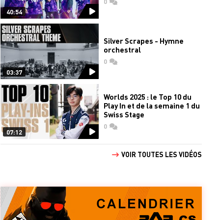
0
commentaires
40:54
Silver Scrapes - Hymne
orchestral
0
commentaires
03:37
Worlds 2025 : le Top 10 du
Play In et de la semaine 1 du
Swiss Stage
0
commentaires
07:12
VOIR TOUTES LES VIDÉOS