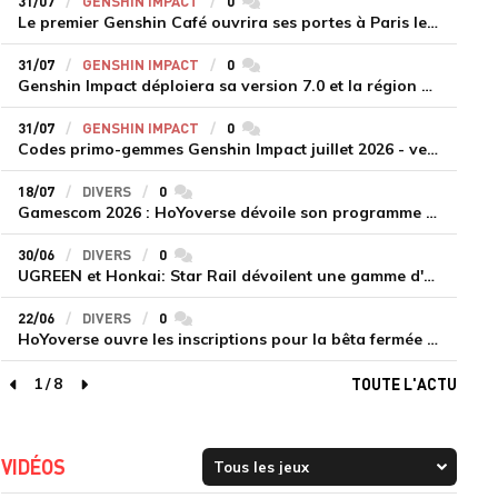
31/07
GENSHIN IMPACT
0
commentaires
Le premier Genshin Café ouvrira ses portes à Paris le 14 août
31/07
GENSHIN IMPACT
0
commentaires
Genshin Impact déploiera sa version 7.0 et la région de Snezhnaya le 12 août
31/07
GENSHIN IMPACT
0
commentaires
Codes primo-gemmes Genshin Impact juillet 2026 - version 7.0
18/07
DIVERS
0
commentaires
Gamescom 2026 : HoYoverse dévoile son programme et présente deux nouveaux jeux inédits
30/06
DIVERS
0
commentaires
UGREEN et Honkai: Star Rail dévoilent une gamme d'accessoires de recharge en édition limitée
22/06
DIVERS
0
commentaires
HoYoverse ouvre les inscriptions pour la bêta fermée de Honkai : Nexus Anima
1
/
8
TOUTE L'ACTU
page précédente
page suivante
VIDÉOS