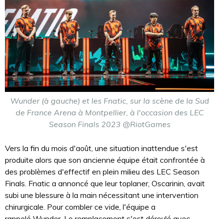
Wunder (à gauche) et les Fnatic, sur la scène de la Sud
de France Arena à Montpellier, à l'occasion des LEC
Season Finals 2023 @RiotGames
Vers la fin du mois d'août, une situation inattendue s'est
produite alors que son ancienne équipe était confrontée à
des problèmes d'effectif en plein milieu des LEC Season
Finals. Fnatic a annoncé que leur toplaner, Oscarinin, avait
subi une blessure à la main nécessitant une intervention
chirurgicale. Pour combler ce vide, l'équipe a
rappelé Wunder. Le remplacement s'est déroulé avec