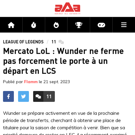
Me
Accueil
Flux
Directs
Compétitions
Actu jeux v
LEAGUE OF LEGENDS
11
commentaires
Mercato LoL : Wunder ne ferme
pas forcement le porte à un
départ en LCS
Publié par
Flamm
le
21 sept. 2023
11
ACCÉDER AUX
COMMENTAIRES
Wunder se prépare activement en vue de la prochaine
période de transferts, cherchant à obtenir une place de
titulaire pour la saison de compétition à venir. Bien que sa
priorité demeure de rester en LEC, il a récemment exprimé