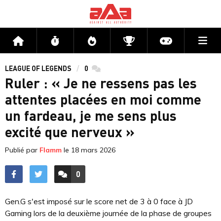
Me
Accueil
Flux
Directs
Compétitions
Actu jeux v
LEAGUE OF LEGENDS
0
commentaires
Ruler : « Je ne ressens pas les
attentes placées en moi comme
un fardeau, je me sens plus
excité que nerveux »
Publié par
Flamm
le
18 mars 2026
0
ACCÉDER AUX
COMMENTAIRES
Gen.G s'est imposé sur le score net de 3 à 0 face à JD
Gaming lors de la deuxième journée de la phase de groupes