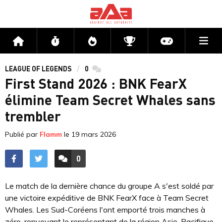
Me
Accueil
Flux
Directs
Compétitions
Actu jeux v
LEAGUE OF LEGENDS
0
commentaires
First Stand 2026 : BNK FearX
élimine Team Secret Whales sans
trembler
Publié par
Flamm
le
19 mars 2026
0
ACCÉDER AUX
COMMENTAIRES
Le match de la dernière chance du groupe A s'est soldé par
une victoire expéditive de BNK FearX face à Team Secret
Whales. Les Sud-Coréens l'ont emporté trois manches à
zéro, renvoyant le représentant de la région Asie-Pacifique