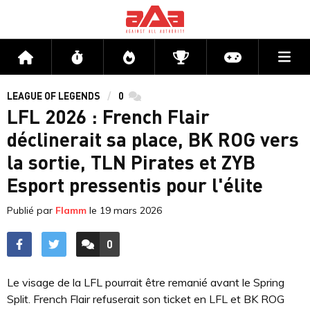
Me
Accueil
Flux
Directs
Compétitions
Actu jeux v
LEAGUE OF LEGENDS
0
commentaires
LFL 2026 : French Flair
déclinerait sa place, BK ROG vers
la sortie, TLN Pirates et ZYB
Esport pressentis pour l'élite
Publié par
Flamm
le
19 mars 2026
0
ACCÉDER AUX
COMMENTAIRES
Le visage de la LFL pourrait être remanié avant le Spring
Split. French Flair refuserait son ticket en LFL et BK ROG