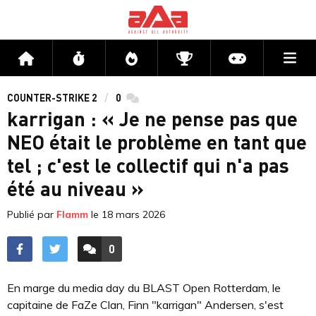
Me
Accueil
Flux
Directs
Compétitions
Actu jeux v
COUNTER-STRIKE 2
0
commentaires
karrigan : « Je ne pense pas que
NEO était le problème en tant que
tel ; c'est le collectif qui n'a pas
été au niveau »
Publié par
Flamm
le
18 mars 2026
0
ACCÉDER AUX
COMMENTAIRES
En marge du media day du BLAST Open Rotterdam, le
capitaine de FaZe Clan, Finn "karrigan" Andersen, s'est