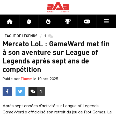
Me
Accueil
Flux
Directs
Compétitions
Actu jeux v
LEAGUE OF LEGENDS
1
commentaires
Mercato LoL : GameWard met fin
à son aventure sur League of
Legends après sept ans de
compétition
Publié par
Flamm
le
10 oct. 2025
1
ACCÉDER AUX
COMMENTAIRES
Après sept années d’activité sur League of Legends,
GameWard a officialisé son retrait du jeu de Riot Games. Le