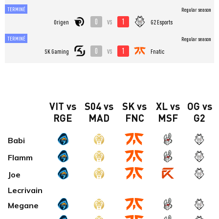
TERMINÉ
Regular season
0
1
vs
Origen
G2 Esports
TERMINÉ
Regular season
0
1
vs
SK Gaming
Fnatic
VIT vs
S04 vs
SK vs
XL vs
OG vs
RGE
MAD
FNC
MSF
G2
Babi
Flamm
Joe
Lecrivain
Megane