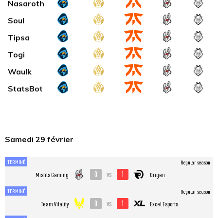
Nasaroth
Soul
Tipsa
Togi
Waulk
StatsBot
Samedi 29 février
TERMINÉ
Regular season
0
1
vs
Misfits Gaming
Origen
TERMINÉ
Regular season
0
1
vs
Team Vitality
Excel Esports