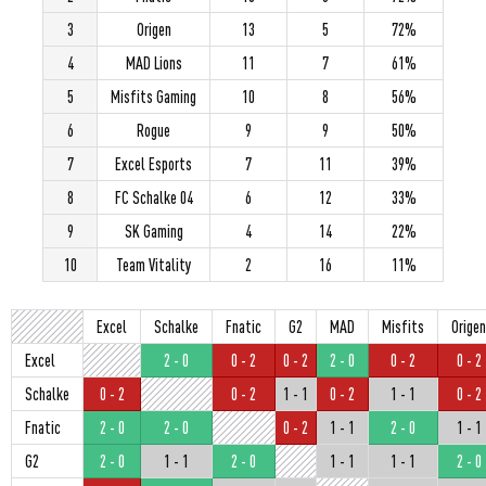
3
Origen
13
5
72%
4
MAD Lions
11
7
61%
5
Misfits Gaming
10
8
56%
6
Rogue
9
9
50%
7
Excel Esports
7
11
39%
8
FC Schalke 04
6
12
33%
9
SK Gaming
4
14
22%
10
Team Vitality
2
16
11%
Excel
Schalke
Fnatic
G2
MAD
Misfits
Origen
Excel
2 - 0
0 - 2
0 - 2
2 - 0
0 - 2
0 - 2
Schalke
0 - 2
0 - 2
1 - 1
0 - 2
1 - 1
0 - 2
Fnatic
2 - 0
2 - 0
0 - 2
1 - 1
2 - 0
1 - 1
G2
2 - 0
1 - 1
2 - 0
1 - 1
1 - 1
2 - 0