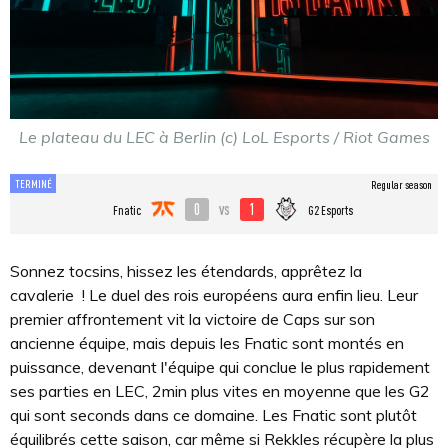
Le plateau du LEC à Berlin (c) LoL Esports / Riot Games
TERMINÉ
Regular season
0
1
vs
Fnatic
G2 Esports
Sonnez tocsins, hissez les étendards, apprêtez la
cavalerie ! Le duel des rois européens aura enfin lieu. Leur
premier affrontement vit la victoire de Caps sur son
ancienne équipe, mais depuis les Fnatic sont montés en
puissance, devenant l'équipe qui conclue le plus rapidement
ses parties en LEC, 2min plus vites en moyenne que les G2
qui sont seconds dans ce domaine. Les Fnatic sont plutôt
équilibrés cette saison, car même si Rekkles récupère la plus