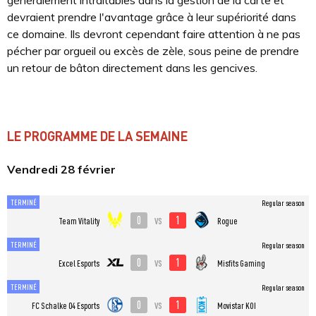
généralement intraitables dans la gestion de la carte et
devraient prendre l'avantage grâce à leur supériorité dans
ce domaine. Ils devront cependant faire attention à ne pas
pécher par orgueil ou excès de zèle, sous peine de prendre
un retour de bâton directement dans les gencives.
LE PROGRAMME DE LA SEMAINE
Vendredi 28 février
TERMINÉ
Regular season
0
1
vs
Team Vitality
Rogue
TERMINÉ
Regular season
0
1
vs
Excel Esports
Misfits Gaming
TERMINÉ
Regular season
0
1
vs
FC Schalke 04 Esports
Movistar KOI