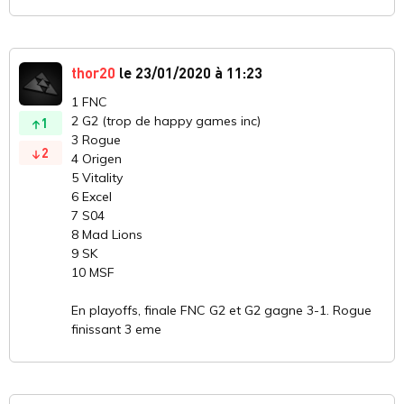
thor20
le 23/01/2020 à 11:23
1 FNC
2 G2 (trop de happy games inc)
1
3 Rogue
2
4 Origen
5 Vitality
6 Excel
7 S04
8 Mad Lions
9 SK
10 MSF
En playoffs, finale FNC G2 et G2 gagne 3-1. Rogue
finissant 3 eme