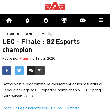
Me
Accueil
Flux
Directs
Compétitions
Actu jeux v
LEAGUE OF LEGENDS
91
commentaires
LEC - Finale : G2 Esports
champion
Publié par
Flamm
le
19 avr. 2020
91
ACCÉDER AUX
COMMENTAIRES
Retrouvez le programme, le classement et les résultats du
League of Legends European Championship, LEC Spring
Split saison 2020.
Page 1 : Les éliminatoires - Round 3 & finale