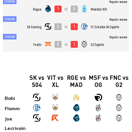
TERMINÉ
Regular season
1
0
vs
Rogue
Movistar KOI
TERMINÉ
Regular season
0
1
vs
SK Gaming
FC Schalke 04 Esports
TERMINÉ
Regular season
0
1
vs
Fnatic
G2 Esports
SK vs
VIT vs
RGE vs
MSF vs
FNC vs
S04
XL
MAD
OG
G2
Babi
Flamm
Joe
Lecrivain