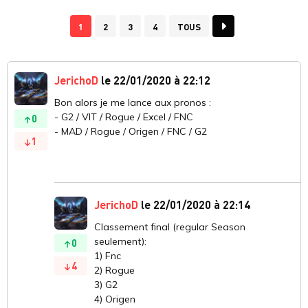
1
2
3
4
TOUS
JerichoD
le 22/01/2020 à 22:12
Bon alors je me lance aux pronos :
- G2 / VIT / Rogue / Excel / FNC
0
- MAD / Rogue / Origen / FNC / G2
1
JerichoD
le 22/01/2020 à 22:14
Classement final (regular Season
seulement):
0
1) Fnc
4
2) Rogue
3) G2
4) Origen