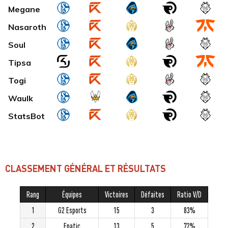
Megane
Nasaroth
Soul
Tipsa
Togi
Waulk
StatsBot
CLASSEMENT GÉNÉRAL ET RÉSULTATS
Rang
Équipes
Victoires
Défaites
Ratio V/D
1
G2 Esports
15
3
83%
2
Fnatic
13
5
72%