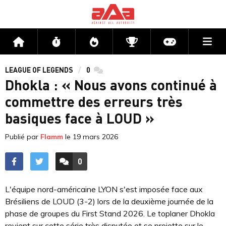
Me
Accueil
Flux
Directs
Compétitions
Actu jeux v
LEAGUE OF LEGENDS
0
commentaires
Dhokla : « Nous avons continué à
commettre des erreurs très
basiques face à LOUD »
Publié par
Flamm
le
19 mars 2026
0
ACCÉDER AUX
COMMENTAIRES
L'équipe nord-américaine LYON s'est imposée face aux
Brésiliens de LOUD (3-2) lors de la deuxième journée de la
phase de groupes du First Stand 2026. Le toplaner Dhokla
revient sur cette série très disputée et se projette sur le