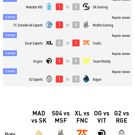
1
0
vs
Movistar KOI
SK Gaming
TERMINÉ
Regular season
1
0
vs
FC Schalke 04 Esports
Misfits Gaming
TERMINÉ
Regular season
0
1
vs
Excel Esports
Fnatic
TERMINÉ
Regular season
1
0
vs
Origen
Team Vitality
TERMINÉ
Regular season
1
0
vs
G2 Esports
Rogue
MAD
S04 vs
XL vs
OG vs
G2 vs
vs SK
MSF
FNC
VIT
RGE
Babi