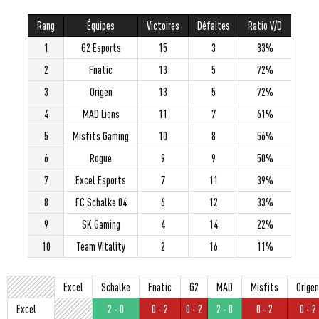
Rang
Équipes
Victoires
Défaites
Ratio V/D
1
G2 Esports
15
3
83%
2
Fnatic
13
5
72%
3
Origen
13
5
72%
4
MAD Lions
11
7
61%
5
Misfits Gaming
10
8
56%
6
Rogue
9
9
50%
7
Excel Esports
7
11
39%
8
FC Schalke 04
6
12
33%
9
SK Gaming
4
14
22%
10
Team Vitality
2
16
11%
Excel
Schalke
Fnatic
G2
MAD
Misfits
Origen
Excel
2 - 0
0 - 2
0 - 2
2 - 0
0 - 2
0 - 2