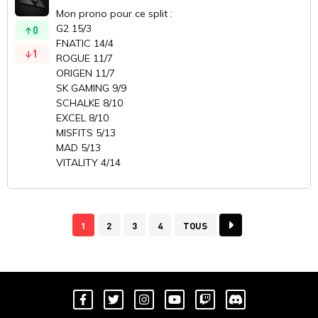
Mon prono pour ce split :
G2 15/3
0
FNATIC 14/4
1
ROGUE 11/7
ORIGEN 11/7
SK GAMING 9/9
SCHALKE 8/10
EXCEL 8/10
MISFITS 5/13
MAD 5/13
VITALITY 4/14
1
2
3
4
TOUS