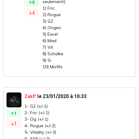
seulement):
0
1) Fnc
4
2) Rogue
3) G2
4) Origen
5) Excel
6) Mad
7) Vit
8) Schalke
9) Si
10) Misfits
ZakP
le 23/01/2020 à 10:33
1- G2 (+/-1)
2- Fnc (+/-1)
1
3- Og (+/-1)
1
4- Rogue (+/-2)
5- Vitality (+/-3)
6- S04 (+/-3)