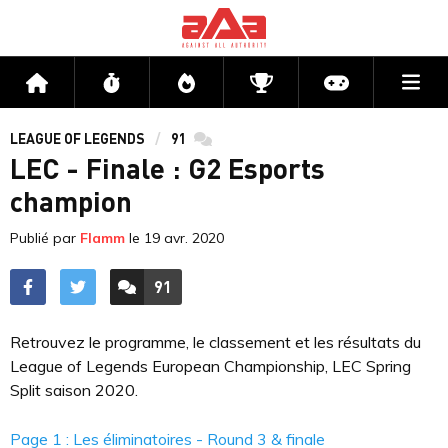
Me
Accueil
Flux
Directs
Compétitions
Actu jeux v
LEAGUE OF LEGENDS
91
commentaires
LEC - Finale : G2 Esports
champion
Publié par
Flamm
le
19 avr. 2020
91
ACCÉDER AUX
COMMENTAIRES
Retrouvez le programme, le classement et les résultats du
League of Legends European Championship, LEC Spring
Split saison 2020.
Page 1 : Les éliminatoires - Round 3 & finale