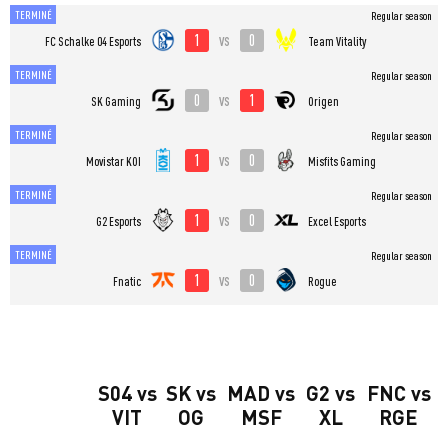
TERMINÉ
Regular season
1
0
vs
FC Schalke 04 Esports
Team Vitality
TERMINÉ
Regular season
0
1
vs
SK Gaming
Origen
TERMINÉ
Regular season
1
0
vs
Movistar KOI
Misfits Gaming
TERMINÉ
Regular season
1
0
vs
G2 Esports
Excel Esports
TERMINÉ
Regular season
1
0
vs
Fnatic
Rogue
S04 vs
SK vs
MAD vs
G2 vs
FNC vs
VIT
OG
MSF
XL
RGE