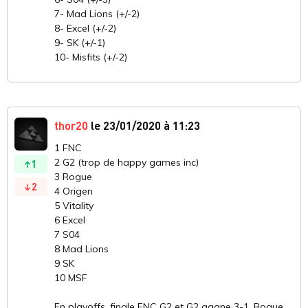
7- Mad Lions (+/-2)
8- Excel (+/-2)
9- SK (+/-1)
10- Misfits (+/-2)
thor20
le 23/01/2020 à 11:23
1 FNC
2 G2 (trop de happy games inc)
1
3 Rogue
2
4 Origen
5 Vitality
6 Excel
7 S04
8 Mad Lions
9 SK
10 MSF
En playoffs, finale FNC G2 et G2 gagne 3-1. Rogue