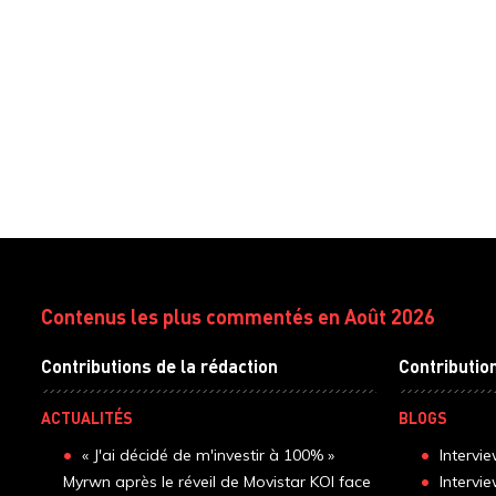
Contenus les plus commentés en Août 2026
Contributions de la rédaction
Contributio
ACTUALITÉS
BLOGS
« J'ai décidé de m'investir à 100% »
Intervi
Myrwn après le réveil de Movistar KOI face
Intervi