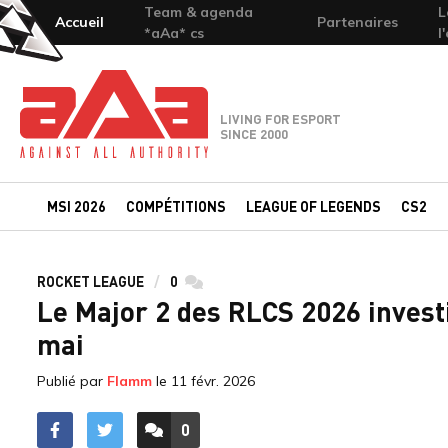
Team & agenda
L
Accueil
Partenaires
*aAa* cs
l
Team-aAa - against All authority
LIVING FOR ESPORT
SINCE 2000
MSI 2026
COMPÉTITIONS
LEAGUE OF LEGENDS
CS2
ROCKET LEAGUE
0
commentaires
Le Major 2 des RLCS 2026 invest
mai
Publié par
Flamm
le
11 févr. 2026
0
ACCÉDER AUX
COMMENTAIRES