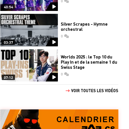
0
commentaires
40:54
Silver Scrapes - Hymne
orchestral
0
commentaires
03:37
Worlds 2025 : le Top 10 du
Play In et de la semaine 1 du
Swiss Stage
0
commentaires
07:12
VOIR TOUTES LES VIDÉOS