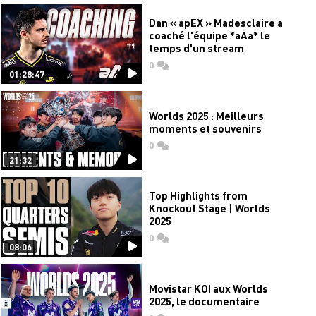
Dan « apEX » Madesclaire a
coaché l'équipe *aAa* le
temps d'un stream
0
commentaires
01:28:47
Worlds 2025 : Meilleurs
moments et souvenirs
0
commentaires
21:32
Top Highlights from
Knockout Stage | Worlds
2025
0
commentaires
08:06
Movistar KOI aux Worlds
2025, le documentaire