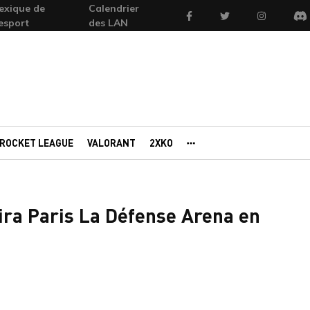
exique de
Calendrier
Facebook
Twitter
Instagram
'esport
des LAN
Di
ROCKET LEAGUE
VALORANT
2XKO
AUTRES PORTAILS
ira Paris La Défense Arena en