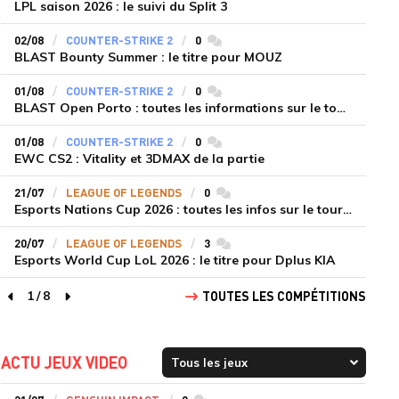
LPL saison 2026 : le suivi du Split 3
02/08
COUNTER-STRIKE 2
0
commentaires
BLAST Bounty Summer : le titre pour MOUZ
01/08
COUNTER-STRIKE 2
0
commentaires
BLAST Open Porto : toutes les informations sur le tournoi
01/08
COUNTER-STRIKE 2
0
commentaires
EWC CS2 : Vitality et 3DMAX de la partie
21/07
LEAGUE OF LEGENDS
0
commentaires
Esports Nations Cup 2026 : toutes les infos sur le tournoi
20/07
LEAGUE OF LEGENDS
3
commentaires
Esports World Cup LoL 2026 : le titre pour Dplus KIA
1
/
8
TOUTES LES COMPÉTITIONS
page précédente
page suivante
ACTU JEUX VIDEO