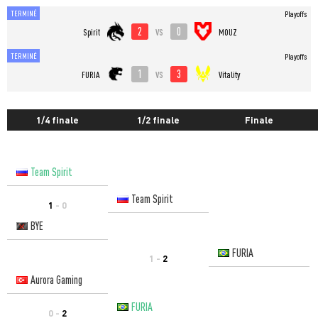
TERMINÉ
Playoffs
2
0
vs
Spirit
MOUZ
TERMINÉ
Playoffs
1
3
vs
FURIA
Vitality
1/4 finale
1/2 finale
Finale
Team Spirit
Team Spirit
1
- 0
BYE
FURIA
1 -
2
Aurora Gaming
FURIA
0 -
2