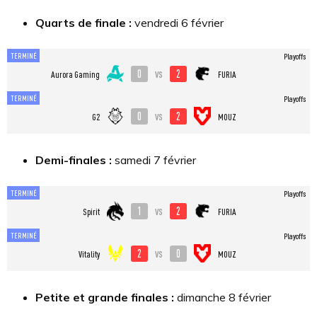
Quarts de finale :
vendredi 6 février
TERMINÉ
Playoffs
0
2
vs
Aurora Gaming
FURIA
TERMINÉ
Playoffs
0
2
vs
G2
MOUZ
Demi-finales :
samedi 7 février
TERMINÉ
Playoffs
1
2
vs
Spirit
FURIA
TERMINÉ
Playoffs
2
0
vs
Vitality
MOUZ
Petite et grande finales :
dimanche 8 février