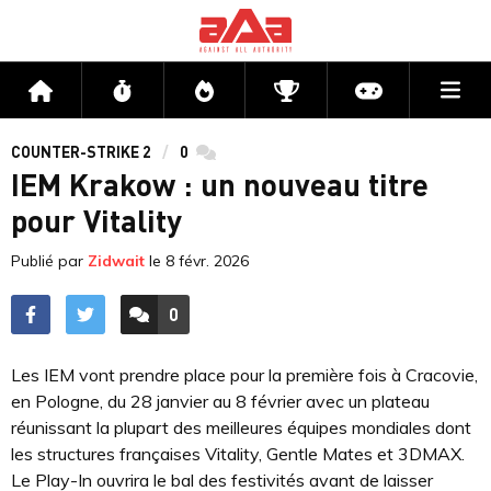
Me
Accueil
Flux
Directs
Compétitions
Actu jeux v
COUNTER-STRIKE 2
0
commentaires
IEM Krakow : un nouveau titre
pour Vitality
Publié par
Zidwait
le
8 févr. 2026
0
ACCÉDER AUX
COMMENTAIRES
Les IEM vont prendre place pour la première fois à Cracovie,
en Pologne, du 28 janvier au 8 février avec un plateau
réunissant la plupart des meilleures équipes mondiales dont
les structures françaises Vitality, Gentle Mates et 3DMAX.
Le Play-In ouvrira le bal des festivités avant de laisser