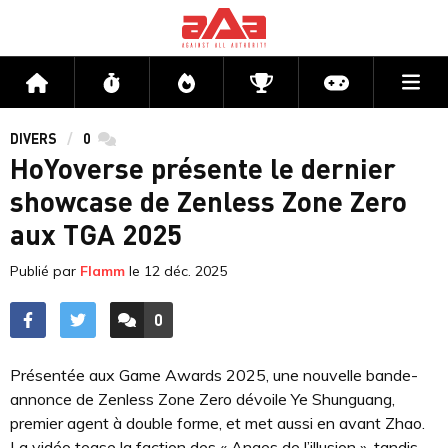
Me
Accueil
Flux
Directs
Compétitions
Actu jeux v
DIVERS
0
commentaires
HoYoverse présente le dernier
showcase de Zenless Zone Zero
aux TGA 2025
Publié par
Flamm
le
12 déc. 2025
0
ACCÉDER AUX
COMMENTAIRES
Présentée aux Game Awards 2025, une nouvelle bande-
annonce de Zenless Zone Zero dévoile Ye Shunguang,
premier agent à double forme, et met aussi en avant Zhao.
La vidéo tease la faction des « Anges de l’illusion », tandis