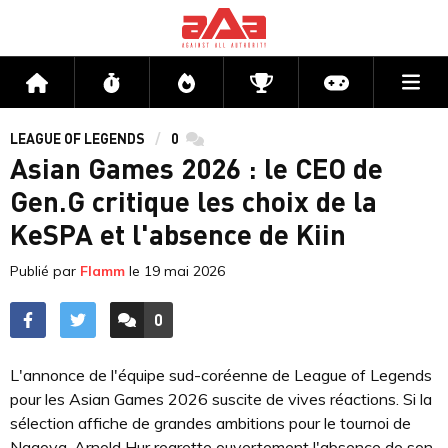
Me
Accueil
Flux
Directs
Compétitions
Actu jeux v
LEAGUE OF LEGENDS
0
commentaires
Asian Games 2026 : le CEO de
Gen.G critique les choix de la
KeSPA et l'absence de Kiin
Publié par
Flamm
le
19 mai 2026
0
ACCÉDER AUX
COMMENTAIRES
L'annonce de l'équipe sud-coréenne de League of Legends
pour les Asian Games 2026 suscite de vives réactions. Si la
sélection affiche de grandes ambitions pour le tournoi de
Nagoya, Arnold Hur regrette ouvertement l'absence de son