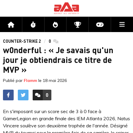
Me
Accueil
Flux
Directs
Compétitions
Actu jeux v
COUNTER-STRIKE 2
0
commentaires
w0nderful : « Je savais qu'un
jour je obtiendrais ce titre de
MVP »
Publié par
Flamm
le
18 mai 2026
0
ACCÉDER AUX
COMMENTAIRES
En s'imposant sur un score sec de 3 à 0 face à
GamerLegion en grande finale des IEM Atlanta 2026, Natus
Vincere soulève son deuxième trophée de l'année. Désigné
MVP du tournoi pour la première fois de sa carrière, le sniper