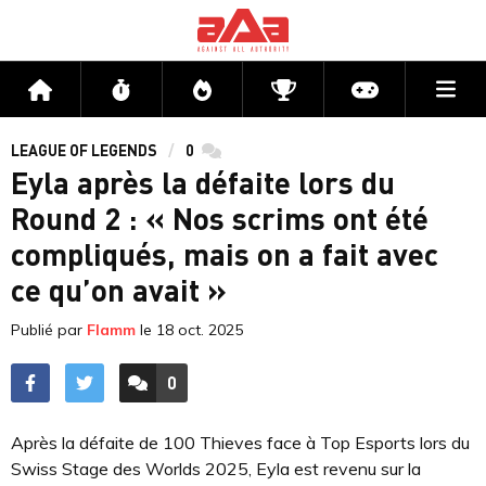
Me
Accueil
Flux
Directs
Compétitions
Actu jeux v
LEAGUE OF LEGENDS
0
commentaires
Eyla après la défaite lors du
Round 2 : « Nos scrims ont été
compliqués, mais on a fait avec
ce qu’on avait »
Publié par
Flamm
le
18 oct. 2025
0
ACCÉDER AUX
COMMENTAIRES
Après la défaite de 100 Thieves face à Top Esports lors du
Swiss Stage des Worlds 2025, Eyla est revenu sur la