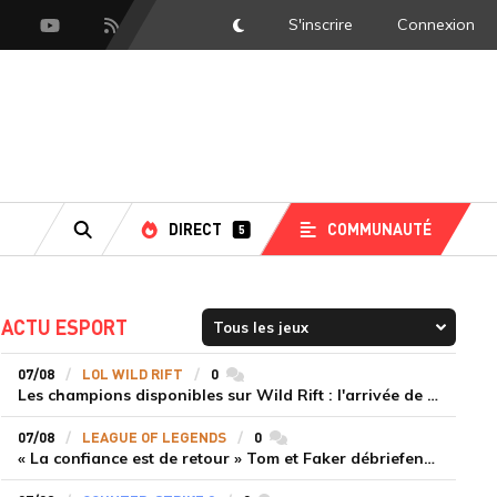
S'inscrire
Connexion
DarkMode
scord
Youtube
Flux RSS
DIRECT
COMMUNAUTÉ
5
RECHERCHE
ACTU ESPORT
07/08
LOL WILD RIFT
0
commentaires
Les champions disponibles sur Wild Rift : l'arrivée de Cho'Gath
07/08
LEAGUE OF LEGENDS
0
commentaires
« La confiance est de retour » Tom et Faker débriefent la victoire convaincante de T1 face à Dplus KIA