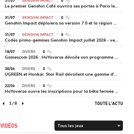
31/07
GENSHIN IMPACT
0
commentaires
Le premier Genshin Café ouvrira ses portes à Paris le 14 août
31/07
GENSHIN IMPACT
0
commentaires
Genshin Impact déploiera sa version 7.0 et la région de Snezhnaya le 12 août
31/07
GENSHIN IMPACT
0
commentaires
Codes primo-gemmes Genshin Impact juillet 2026 - version 7.0
18/07
DIVERS
0
commentaires
Gamescom 2026 : HoYoverse dévoile son programme et présente deux nouveaux jeux inédits
30/06
DIVERS
0
commentaires
UGREEN et Honkai: Star Rail dévoilent une gamme d'accessoires de recharge en édition limitée
22/06
DIVERS
0
commentaires
HoYoverse ouvre les inscriptions pour la bêta fermée de Honkai : Nexus Anima
1
/
8
TOUTE L'ACTU
page précédente
page suivante
VIDÉOS