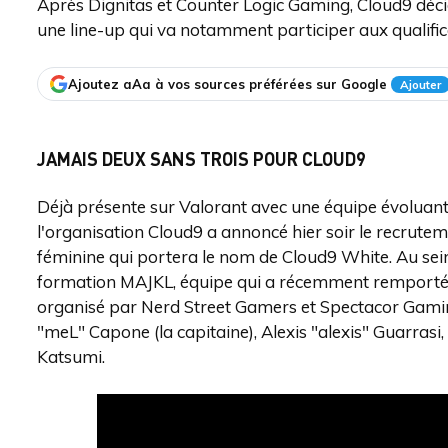
Après Dignitas et Counter Logic Gaming, Cloud9 déci
une line-up qui va notamment participer aux qualifica
Ajoutez aAa à vos sources préférées sur Google
Ajouter
JAMAIS DEUX SANS TROIS POUR CLOUD9
Déjà présente sur Valorant avec une équipe évoluan
l'organisation Cloud9 a annoncé hier soir le recrute
féminine qui portera le nom de Cloud9 White. Au sein 
formation MAJKL, équipe qui a récemment remport
organisé par Nerd Street Gamers et Spectacor Gaming 
"meL" Capone (la capitaine), Alexis "alexis" Guarras
Katsumi.