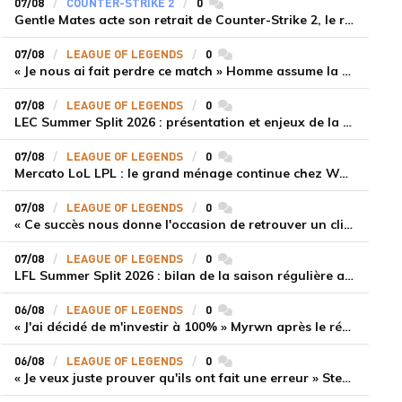
07/08
COUNTER-STRIKE 2
0
commentaires
Gentle Mates acte son retrait de Counter-Strike 2, le roster ibérique libéré
07/08
LEAGUE OF LEGENDS
0
commentaires
« Je nous ai fait perdre ce match » Homme assume la responsabilité de la défaite de HLE face à Gen.G
07/08
LEAGUE OF LEGENDS
0
commentaires
LEC Summer Split 2026 : présentation et enjeux de la troisième semaine de compétition
07/08
LEAGUE OF LEGENDS
0
commentaires
Mercato LoL LPL : le grand ménage continue chez Weibo Gaming, Jiejie quitte le navire au profit de Xiaohao
07/08
LEAGUE OF LEGENDS
0
commentaires
« Ce succès nous donne l'occasion de retrouver un climat beaucoup plus positif » Ryu et Canyon soulagés après la victoire de Gen.G sur HLE
07/08
LEAGUE OF LEGENDS
0
commentaires
LFL Summer Split 2026 : bilan de la saison régulière avec Solary en tête
06/08
LEAGUE OF LEGENDS
0
commentaires
« J'ai décidé de m'investir à 100% » Myrwn après le réveil de Movistar KOI face à Fnatic
06/08
LEAGUE OF LEGENDS
0
commentaires
« Je veux juste prouver qu'ils ont fait une erreur » Stend se confie sur son mercato chaotique et ses ambitions avec Shifters