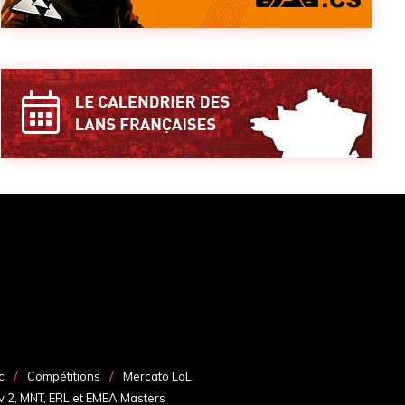
c
Compétitions
Mercato LoL
v 2, MNT, ERL et EMEA Masters