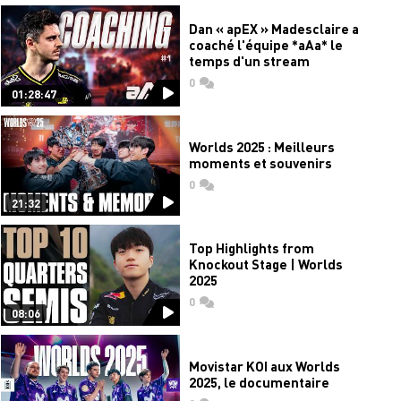
Dan « apEX » Madesclaire a
coaché l'équipe *aAa* le
temps d'un stream
0
commentaires
01:28:47
Worlds 2025 : Meilleurs
moments et souvenirs
0
commentaires
21:32
Top Highlights from
Knockout Stage | Worlds
2025
0
commentaires
08:06
Movistar KOI aux Worlds
2025, le documentaire