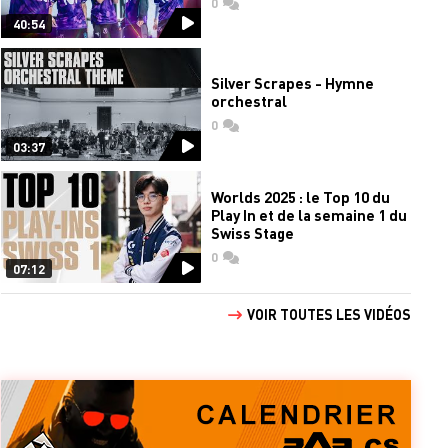
0
commentaires
40:54
Silver Scrapes - Hymne
orchestral
0
commentaires
03:37
Worlds 2025 : le Top 10 du
Play In et de la semaine 1 du
Swiss Stage
0
commentaires
07:12
VOIR TOUTES LES VIDÉOS