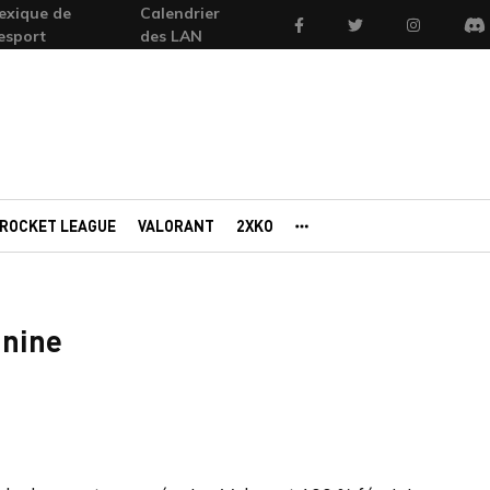
exique de
Calendrier
Facebook
Twitter
Instagram
'esport
des LAN
Di
ROCKET LEAGUE
VALORANT
2XKO
AUTRES PORTAILS
inine