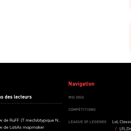
Navigation
ns des lecteurs
MSI 2026
COMPÉTITIONS
ew de RuFF (T mech/atypique N...
LEAGUE OF LEGENDS
LoL Classi
ew de LatiAs mapmaker
LFL,Di