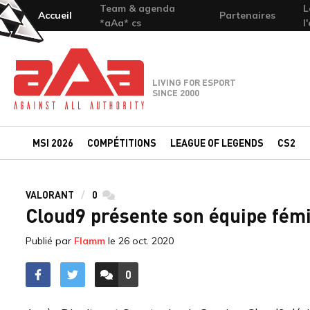
Team & agenda
L
Accueil
Partenaires
*aAa* cs
l
Team-aAa - against All authority
LIVING FOR ESPORT
SINCE 2000
MSI 2026
COMPÉTITIONS
LEAGUE OF LEGENDS
CS2
VALORANT
0
commentaires
Cloud9 présente son équipe fém
Publié par
Flamm
le
26 oct. 2020
0
ACCÉDER AUX
COMMENTAIRES