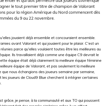
de entier et qui doit permettre aux joueurs d’Amérique
agner le tout premier titre de champion de Valorant
ations pour la région Amérique du Nord commencent dès
ogrammées du 9 au 22 novembre.
qu'elles jouaient déjà ensemble et concouraient ensemble.
mies avant Valorant et qui jouaient pour le plaisir. C'est un
éunies parce qu'elles voulaient toutes être les meilleures au
équipe. Ils travaillaient déjà comme une équipe C9 devrait le
 Cette équipe était déjà clairement la meilleure équipe féminine
 meilleure équipe de Valorant, et pas seulement la meilleure
 ce que nous échangions des joueurs semaine par semaine,
t les joueurs de Cloud9 Blue cherchent à intégrer certaines
.
'est grâce, je pense, à la communauté et aux TO qui poussent