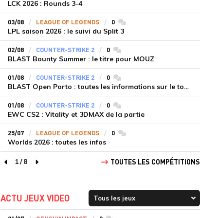
LCK 2026 : Rounds 3-4
03/08
LEAGUE OF LEGENDS
0
commentaires
LPL saison 2026 : le suivi du Split 3
02/08
COUNTER-STRIKE 2
0
commentaires
BLAST Bounty Summer : le titre pour MOUZ
01/08
COUNTER-STRIKE 2
0
commentaires
BLAST Open Porto : toutes les informations sur le tournoi
01/08
COUNTER-STRIKE 2
0
commentaires
EWC CS2 : Vitality et 3DMAX de la partie
25/07
LEAGUE OF LEGENDS
0
commentaires
Worlds 2026 : toutes les infos
1
/
8
TOUTES LES COMPÉTITIONS
page précédente
page suivante
ACTU JEUX VIDEO