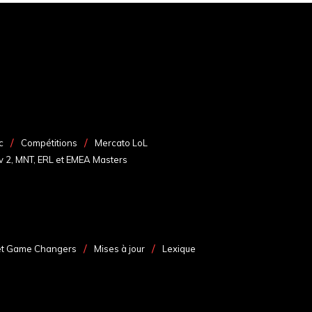
c
Compétitions
Mercato LoL
v 2, MNT, ERL et EMEA Masters
et Game Changers
Mises à jour
Lexique