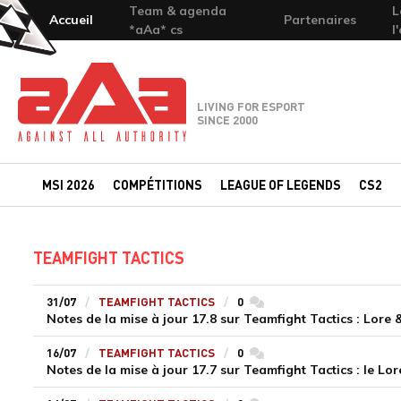
Team & agenda
L
Accueil
Partenaires
*aAa* cs
l
Team-aAa - against All authority
LIVING FOR ESPORT
SINCE 2000
MSI 2026
COMPÉTITIONS
LEAGUE OF LEGENDS
CS2
TEAMFIGHT TACTICS
31/07
TEAMFIGHT TACTICS
0
commentaires
16/07
TEAMFIGHT TACTICS
0
commentaires
Notes de la mise à jour 17.7 sur Teamfight Tactics : le L