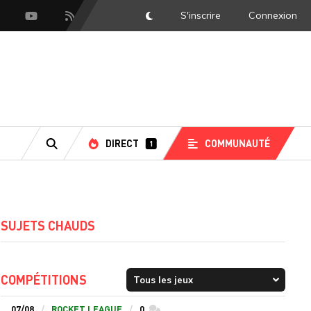
S'inscrire
Connexion
DarkMode
scord
Youtube
Flux RSS
DIRECT
COMMUNAUTÉ
1
RECHERCHE
SUJETS CHAUDS
COMPÉTITIONS
07/08
ROCKET LEAGUE
0
commentaires