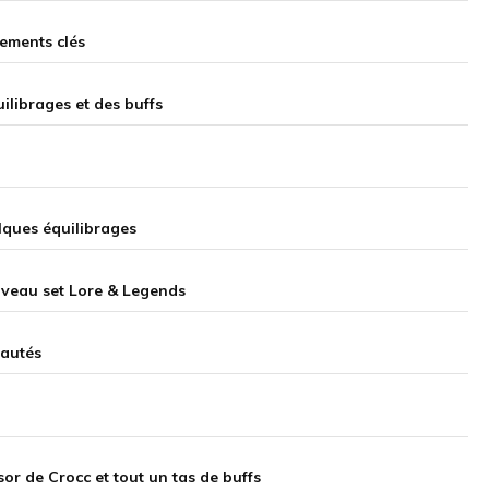
gements clés
uilibrages et des buffs
lques équilibrages
ouveau set Lore & Legends
eautés
sor de Crocc et tout un tas de buffs