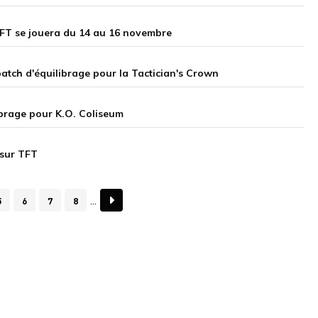
 TFT se jouera du 14 au 16 novembre
 patch d'équilibrage pour la Tactician's Crown
librage pour K.O. Coliseum
 sur TFT
5
6
7
8