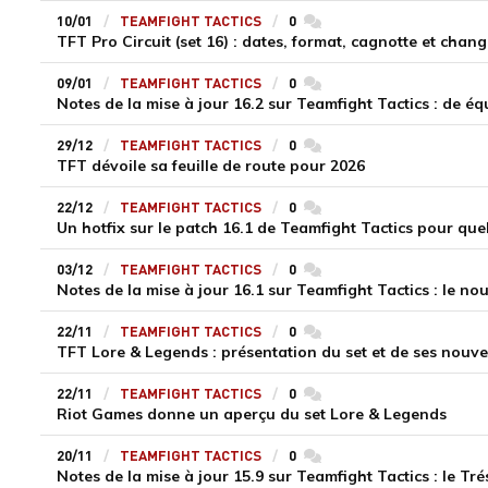
10/01
TEAMFIGHT TACTICS
0
commentaires
TFT Pro Circuit (set 16) : dates, format, cagnotte et chan
09/01
TEAMFIGHT TACTICS
0
commentaires
Notes de la mise à jour 16.2 sur Teamfight Tactics : de éq
29/12
TEAMFIGHT TACTICS
0
commentaires
TFT dévoile sa feuille de route pour 2026
22/12
TEAMFIGHT TACTICS
0
commentaires
Un hotfix sur le patch 16.1 de Teamfight Tactics pour que
03/12
TEAMFIGHT TACTICS
0
commentaires
Notes de la mise à jour 16.1 sur Teamfight Tactics : le n
22/11
TEAMFIGHT TACTICS
0
commentaires
TFT Lore & Legends : présentation du set et de ses nouv
22/11
TEAMFIGHT TACTICS
0
commentaires
Riot Games donne un aperçu du set Lore & Legends
20/11
TEAMFIGHT TACTICS
0
commentaires
Notes de la mise à jour 15.9 sur Teamfight Tactics : le Tré