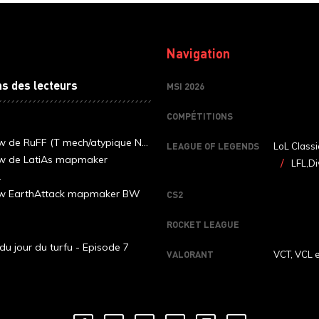
Navigation
ns des lecteurs
MSI 2026
COMPÉTITIONS
ew de RuFF (T mech/atypique N...
LEAGUE OF LEGENDS
LoL Classi
ew de LatiAs mapmaker
LFL,Di
.
iew EarthAttack mapmaker BW
CS2
ROCKET LEAGUE
du jour du turfu - Episode 7
VALORANT
VCT, VCL 