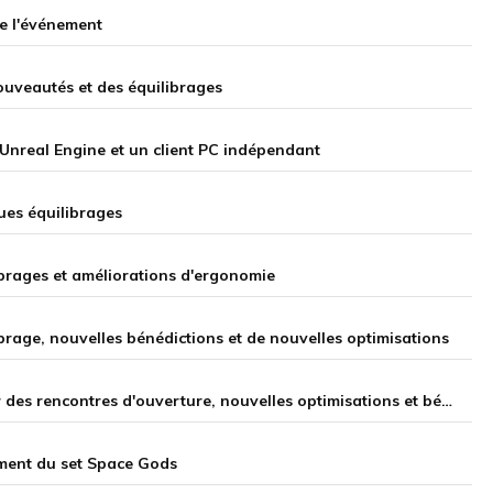
de l'événement
nouveautés et des équilibrages
Unreal Engine et un client PC indépendant
ques équilibrages
librages et améliorations d'ergonomie
ibrage, nouvelles bénédictions et de nouvelles optimisations
Notes de la mise à jour 17.2 sur Teamfight Tactics : retour des rencontres d'ouverture, nouvelles optimisations et bénédictions divines
cement du set Space Gods