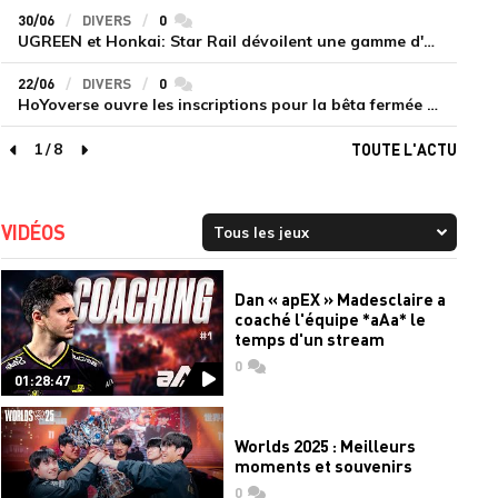
30/06
DIVERS
0
commentaires
UGREEN et Honkai: Star Rail dévoilent une gamme d'accessoires de recharge en édition limitée
22/06
DIVERS
0
commentaires
HoYoverse ouvre les inscriptions pour la bêta fermée de Honkai : Nexus Anima
1
/
8
TOUTE L'ACTU
page précédente
page suivante
VIDÉOS
Dan « apEX » Madesclaire a
coaché l'équipe *aAa* le
temps d'un stream
0
commentaires
01:28:47
Worlds 2025 : Meilleurs
moments et souvenirs
0
commentaires