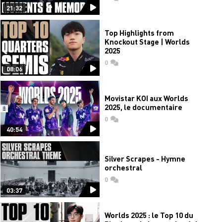
21:32
Top Highlights from
Knockout Stage | Worlds
2025
0
commentaires
08:06
Movistar KOI aux Worlds
2025, le documentaire
0
commentaires
40:54
Silver Scrapes - Hymne
orchestral
0
commentaires
03:37
Worlds 2025 : le Top 10 du