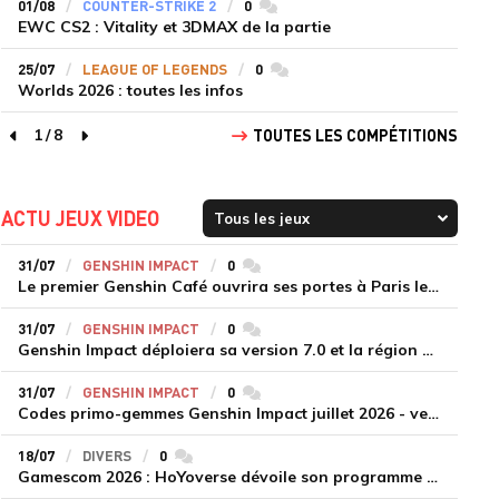
01/08
COUNTER-STRIKE 2
0
commentaires
EWC CS2 : Vitality et 3DMAX de la partie
25/07
LEAGUE OF LEGENDS
0
commentaires
Worlds 2026 : toutes les infos
1
/
8
TOUTES LES COMPÉTITIONS
page précédente
page suivante
ACTU JEUX VIDEO
31/07
GENSHIN IMPACT
0
commentaires
Le premier Genshin Café ouvrira ses portes à Paris le 14 août
31/07
GENSHIN IMPACT
0
commentaires
Genshin Impact déploiera sa version 7.0 et la région de Snezhnaya le 12 août
31/07
GENSHIN IMPACT
0
commentaires
Codes primo-gemmes Genshin Impact juillet 2026 - version 7.0
18/07
DIVERS
0
commentaires
Gamescom 2026 : HoYoverse dévoile son programme et présente deux nouveaux jeux inédits