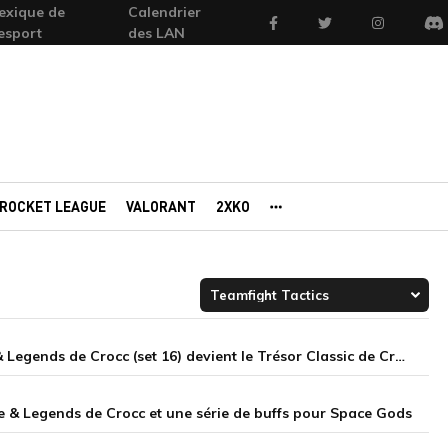
exique de
Calendrier
Facebook
Twitter
Instagram
'esport
des LAN
Di
ROCKET LEAGUE
VALORANT
2XKO
AUTRES PORTAILS
Notes de la mise à jour 17.8 sur Teamfight Tactics : Lore & Legends de Crocc (set 16) devient le Trésor Classic de Crocc
ore & Legends de Crocc et une série de buffs pour Space Gods