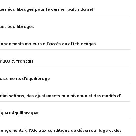
ues équilibrages pour le dernier patch du set
ques équilibrages
 changements majeurs à l’accès aux Déblocages
r 100 % français
ajustements d'équilibrage
Notes de la mise à jour 16.4 sur Teamfight Tactics : des optimisations, des ajustements aux niveaux et des modifs d'équilibrage
lques équilibrages
Notes de la mise à jour 16.3 sur Teamfight Tactics : des changements à l'XP, aux conditions de déverrouillage et des équilibrages