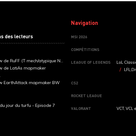
Navigation
ns des lecteurs
MSI 2026
COMPÉTITIONS
ew de RuFF (T mech/atypique N...
LEAGUE OF LEGENDS
LoL Classi
ew de LatiAs mapmaker
LFL,Di
.
iew EarthAttack mapmaker BW
CS2
ROCKET LEAGUE
du jour du turfu - Episode 7
VALORANT
VCT, VCL 