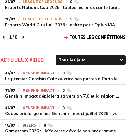
21/07
LEAGUE OF LEGENDS
0
commentaires
Esports Nations Cup 2026 : toutes les infos sur le tournoi
20/07
LEAGUE OF LEGENDS
3
commentaires
Esports World Cup LoL 2026 : le titre pour Dplus KIA
1
/
8
TOUTES LES COMPÉTITIONS
page précédente
page suivante
ACTU JEUX VIDEO
31/07
GENSHIN IMPACT
0
commentaires
Le premier Genshin Café ouvrira ses portes à Paris le 14 août
31/07
GENSHIN IMPACT
0
commentaires
Genshin Impact déploiera sa version 7.0 et la région de Snezhnaya le 12 août
31/07
GENSHIN IMPACT
0
commentaires
Codes primo-gemmes Genshin Impact juillet 2026 - version 7.0
18/07
DIVERS
0
commentaires
Gamescom 2026 : HoYoverse dévoile son programme et présente deux nouveaux jeux inédits