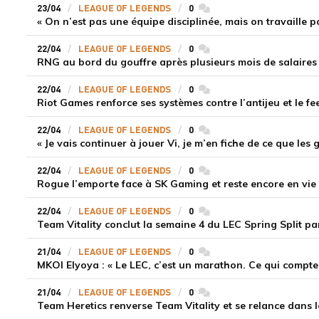
23/04
LEAGUE OF LEGENDS
0
commentaires
22/04
LEAGUE OF LEGENDS
0
commentaires
RNG au bord du gouffre après plusieurs mois de salaires 
22/04
LEAGUE OF LEGENDS
0
commentaires
Riot Games renforce ses systèmes contre l’antijeu et le f
22/04
LEAGUE OF LEGENDS
0
commentaires
22/04
LEAGUE OF LEGENDS
0
commentaires
Rogue l’emporte face à SK Gaming et reste encore en vie 
22/04
LEAGUE OF LEGENDS
0
commentaires
Team Vitality conclut la semaine 4 du LEC Spring Split p
21/04
LEAGUE OF LEGENDS
0
commentaires
MKOI Elyoya : « Le LEC, c’est un marathon. Ce qui compte, 
21/04
LEAGUE OF LEGENDS
0
commentaires
Team Heretics renverse Team Vitality et se relance dans l