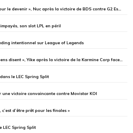
« On n’est pas une équipe disciplinée, mais on travaille pour le devenir », Nuc après la victoire de BDS contre G2 Esports
impayés, son slot LPL en péril
eeding intentionnel sur League of Legends
« Je vais continuer à jouer Vi, je m’en fiche de ce que les gens disent », Yike après la victoire de la Karmine Corp face à GIANTX
dans le LEC Spring Split
ar une victoire convaincante contre Movistar KOI
c’est d’être prêt pour les finales »
e LEC Spring Split