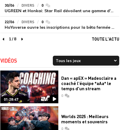
30/06
DIVERS
0
commentaires
UGREEN et Honkai: Star Rail dévoilent une gamme d'accessoires de recharge en édition limitée
22/06
DIVERS
0
commentaires
HoYoverse ouvre les inscriptions pour la bêta fermée de Honkai : Nexus Anima
1
/
8
TOUTE L'ACTU
page précédente
page suivante
VIDÉOS
Dan « apEX » Madesclaire a
coaché l'équipe *aAa* le
temps d'un stream
0
commentaires
01:28:47
Worlds 2025 : Meilleurs
moments et souvenirs
0
commentaires