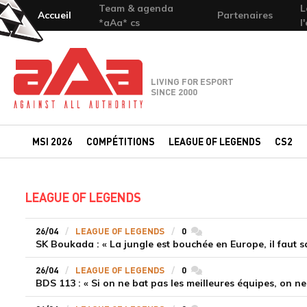
Team & agenda
L
Accueil
Partenaires
*aAa* cs
l
Team-aAa - against All authority
LIVING FOR ESPORT
SINCE 2000
MSI 2026
COMPÉTITIONS
LEAGUE OF LEGENDS
CS2
LEAGUE OF LEGENDS
26/04
LEAGUE OF LEGENDS
0
commentaires
SK Boukada : « La jungle est bouchée en Europe, il faut s
26/04
LEAGUE OF LEGENDS
0
commentaires
BDS 113 : « Si on ne bat pas les meilleures équipes, on ne