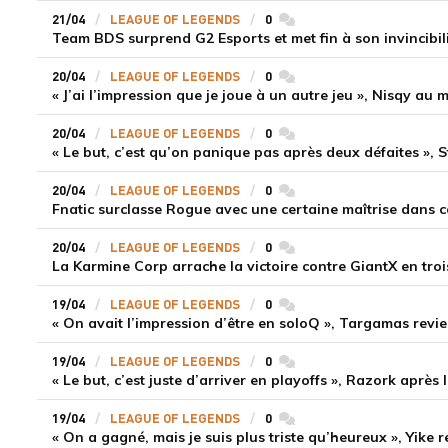
21/04
LEAGUE OF LEGENDS
0
commentaires
Team BDS surprend G2 Esports et met fin à son invincibili
20/04
LEAGUE OF LEGENDS
0
commentaires
« J’ai l’impression que je joue à un autre jeu », Nisqy au
20/04
LEAGUE OF LEGENDS
0
commentaires
« Le but, c’est qu’on panique pas après deux défaites », S
20/04
LEAGUE OF LEGENDS
0
commentaires
Fnatic surclasse Rogue avec une certaine maîtrise dans c
20/04
LEAGUE OF LEGENDS
0
commentaires
La Karmine Corp arrache la victoire contre GiantX en tro
19/04
LEAGUE OF LEGENDS
0
commentaires
« On avait l’impression d’être en soloQ », Targamas revie
19/04
LEAGUE OF LEGENDS
0
commentaires
« Le but, c’est juste d’arriver en playoffs », Razork après l
19/04
LEAGUE OF LEGENDS
0
commentaires
« On a gagné, mais je suis plus triste qu’heureux », Yike re