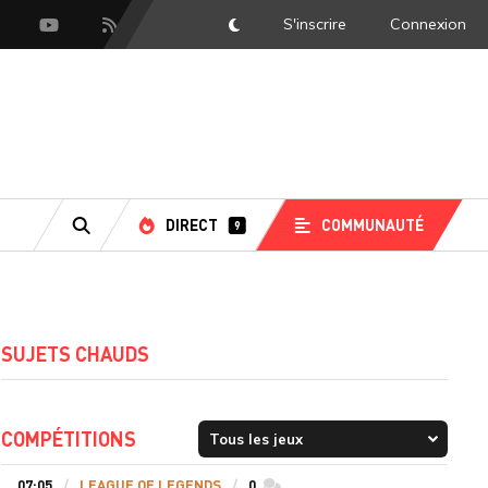
S'inscrire
Connexion
DarkMode
scord
Youtube
Flux RSS
DIRECT
COMMUNAUTÉ
9
RECHERCHE
SUJETS CHAUDS
COMPÉTITIONS
07:05
LEAGUE OF LEGENDS
0
commentaires