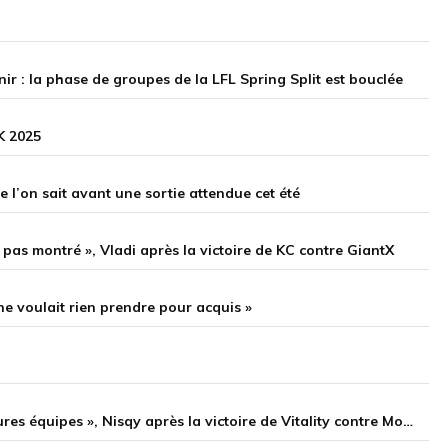
nir : la phase de groupes de la LFL Spring Split est bouclée
K 2025
l’on sait avant une sortie attendue cet été
 pas montré », Vladi après la victoire de KC contre GiantX
ne voulait rien prendre pour acquis »
« Si on joue comme aujourd’hui, on peut battre les meilleures équipes », Nisqy après la victoire de Vitality contre Movistar KOI