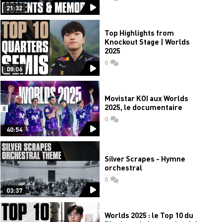
21:32
Top Highlights from
Knockout Stage | Worlds
2025
0
commentaires
08:06
Movistar KOI aux Worlds
2025, le documentaire
0
commentaires
40:54
Silver Scrapes - Hymne
orchestral
0
commentaires
03:37
Worlds 2025 : le Top 10 du