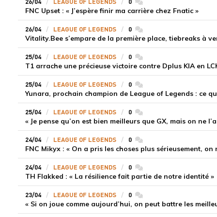
26/04
LEAGUE OF LEGENDS
0
commentaires
FNC Upset : « J’espère finir ma carrière chez Fnatic »
26/04
LEAGUE OF LEGENDS
0
commentaires
Vitality.Bee s’empare de la première place, tiebreaks à ve
25/04
LEAGUE OF LEGENDS
0
commentaires
T1 arrache une précieuse victoire contre Dplus KIA en LC
25/04
LEAGUE OF LEGENDS
0
commentaires
Yunara, prochain champion de League of Legends : ce que 
25/04
LEAGUE OF LEGENDS
0
commentaires
« Je pense qu’on est bien meilleurs que GX, mais on ne l’a
24/04
LEAGUE OF LEGENDS
0
commentaires
FNC Mikyx : « On a pris les choses plus sérieusement, on 
24/04
LEAGUE OF LEGENDS
0
commentaires
TH Flakked : « La résilience fait partie de notre identité »
23/04
LEAGUE OF LEGENDS
0
commentaires