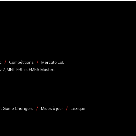
c
Compétitions
Mercato LoL
v 2, MNT, ERL et EMEA Masters
et Game Changers
Mises à jour
Lexique