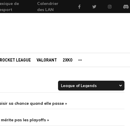
exique de
Calendrier
Facebook
Twitter
Instagram
'esport
des LAN
Di
ROCKET LEAGUE
VALORANT
2XKO
AUTRES PORTAILS
aisir sa chance quand elle passe »
 mérite pas les playoffs »