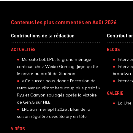
Contenus les plus commentés en Août 2026
Contributions de la rédaction
Contributio
ACTUALITÉS
BLOGS
Mercato LoL LPL : le grand ménage
Intervi
continue chez Weibo Gaming, Jiejie quitte
Intervi
le navire au profit de Xiaohao
broodwa..
« Ce succès nous donne l'occasion de
Interv
retrouver un climat beaucoup plus positif »
GALERIE
Ryu et Canyon soulagés après la victoire
de Gen.G sur HLE
La Une 
LFL Summer Split 2026 : bilan de la
saison régulière avec Solary en tête
VIDÉOS