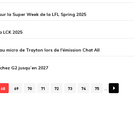
r sur la Super Week de la LFL Spring 2025
a LCK 2025
u micro de Trayton lors de l'émission Chat All
n chez G2 jusqu’en 2027
68
69
70
71
72
73
74
75