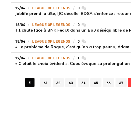
19/04
LEAGUE OF LEGENDS
0
commentaires
Joblife prend la tête, IJC décolle, BDSA s’enfonce : retou
18/04
LEAGUE OF LEGENDS
0
commentaires
T1 chute face à BNK FearX dans un Bo3 déséquilibré de l
18/04
LEAGUE OF LEGENDS
0
commentaires
« Le problème de Rogue, c’est qu’on a trop peur », Adam a
17/04
LEAGUE OF LEGENDS
1
commentaires
« C’était le choix évident », Caps évoque sa prolongatio
61
62
63
64
65
66
67