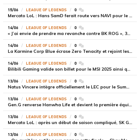
15/06
LEAGUE OF LEGENDS
0
commentaires
Mercato LoL : Hans SamD ferait route vers NAVI pour le LEC Summer Split
14/06
LEAGUE OF LEGENDS
0
commentaires
« J’ai envie de prendre ma revanche contre BK ROG », 3XA après la victoire de la KCB contre Z10en 8e de finale des EMEA Masters
14/06
LEAGUE OF LEGENDS
0
commentaires
La Karmine Corp Blue écrase Zero Tenacity et rejoint les quarts de finale des EMEA Masters Spring 2025
14/06
LEAGUE OF LEGENDS
0
commentaires
Bilibili Gaming valide son billet pour le MSI 2025 ainsi que pour le tournoi League of Legends de l’EWC
13/06
LEAGUE OF LEGENDS
0
commentaires
Natus Vincere intègre officiellement le LEC pour le Summer Split 2025
13/06
LEAGUE OF LEGENDS
0
commentaires
Gen.G renverse Hanwha Life et devient la première équipe coréenne qualifiée pour le MSI 2025
13/06
LEAGUE OF LEGENDS
0
commentaires
Mercato LoL : après un début de saison compliqué, SK Gaming envisagerait de nouveaux changements pour le Summer Split
13/06
LEAGUE OF LEGENDS
0
commentaires