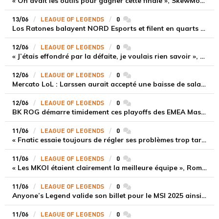
« On avait les outils pour gagner cette finale », SkewMond après la défaite de G2 en finale du LEC
13/06
LEAGUE OF LEGENDS
0
commentaires
Los Ratones balayent NORD Esports et filent en quarts de finale des EMEA Masters Spring Split
12/06
LEAGUE OF LEGENDS
0
commentaires
« J’étais effondré par la défaite, je voulais rien savoir », Kameto revient sur l’échec de la Karmine Corp en LEC
12/06
LEAGUE OF LEGENDS
0
commentaires
Mercato LoL : Larssen aurait accepté une baisse de salaire pour rester avec NAVI
12/06
LEAGUE OF LEGENDS
0
commentaires
BK ROG démarre timidement ces playoffs des EMEA Masters Spring Split, mais s'impose face à StormMedia FMS
11/06
LEAGUE OF LEGENDS
0
commentaires
« Fnatic essaie toujours de régler ses problèmes trop tard » : YamatoCannon revient sur les résultats de l’équipe au LEC Spring Split
11/06
LEAGUE OF LEGENDS
0
commentaires
« Les MKOI étaient clairement la meilleure équipe », Romain Bigeard réagit après la défaite de G2 en finale du LEC Spring 2025
11/06
LEAGUE OF LEGENDS
0
commentaires
Anyone’s Legend valide son billet pour le MSI 2025 ainsi que pour le tournoi League of Legends de l'EWC
11/06
LEAGUE OF LEGENDS
0
commentaires