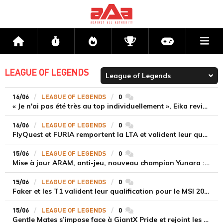
Me
Accueil
Flux
Directs
Compétitions
Actu jeux v
LEAGUE OF LEGENDS
16/06
LEAGUE OF LEGENDS
0
commentaires
« Je n'ai pas été très au top individuellement », Eika revient sur la victoire de Gentle Mates contre GiantX Pride
16/06
LEAGUE OF LEGENDS
0
commentaires
FlyQuest et FURIA remportent la LTA et valident leur qualification au MSI et à l’EWC 2025
15/06
LEAGUE OF LEGENDS
0
commentaires
Mise à jour ARAM, anti-jeu, nouveau champion Yunara : Riot détaille ses chantiers en cours sur League of Legends
15/06
LEAGUE OF LEGENDS
0
commentaires
Faker et les T1 valident leur qualification pour le MSI 2025 en écrasant Hanwha Life eSports
15/06
LEAGUE OF LEGENDS
0
commentaires
Gentle Mates s’impose face à GiantX Pride et rejoint les quarts de finale des EMEA Masters Spring 2025