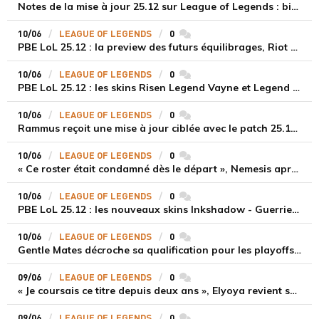
Notes de la mise à jour 25.12 sur League of Legends : bienvenue dans le Hall of Legends, Uzi
10/06
LEAGUE OF LEGENDS
0
commentaires
PBE LoL 25.12 : la preview des futurs équilibrages, Riot Games prépare le terrain avant le MSI
10/06
LEAGUE OF LEGENDS
0
commentaires
PBE LoL 25.12 : les skins Risen Legend Vayne et Legend Kai'Sa
10/06
LEAGUE OF LEGENDS
0
commentaires
Rammus reçoit une mise à jour ciblée avec le patch 25.12 de League of Legends
10/06
LEAGUE OF LEGENDS
0
commentaires
« Ce roster était condamné dès le départ », Nemesis après l’élimination de Fnatic
10/06
LEAGUE OF LEGENDS
0
commentaires
PBE LoL 25.12 : les nouveaux skins Inkshadow - Guerrier d'encre
10/06
LEAGUE OF LEGENDS
0
commentaires
Gentle Mates décroche sa qualification pour les playoffs des EMEA Masters Spring Split, mais peine à convaincre
09/06
LEAGUE OF LEGENDS
0
commentaires
« Je coursais ce titre depuis deux ans », Elyoya revient sur le sacre de Movistar KOI en LEC Spring 2025
09/06
LEAGUE OF LEGENDS
0
commentaires