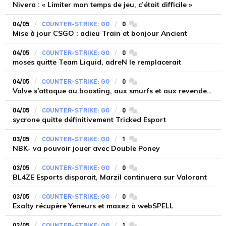
Nivera : « Limiter mon temps de jeu, c’était difficile »
04/05
COUNTER-STRIKE: GO
0
commentaires
Mise à jour CSGO : adieu Train et bonjour Ancient
04/05
COUNTER-STRIKE: GO
0
commentaires
moses quitte Team Liquid, adreN le remplacerait
04/05
COUNTER-STRIKE: GO
0
commentaires
Valve s'attaque au boosting, aux smurfs et aux revendeurs
04/05
COUNTER-STRIKE: GO
0
commentaires
sycrone quitte définitivement Tricked Esport
03/05
COUNTER-STRIKE: GO
1
commentaires
NBK- va pouvoir jouer avec Double Poney
03/05
COUNTER-STRIKE: GO
0
commentaires
BL4ZE Esports disparait, Marzil continuera sur Valorant
03/05
COUNTER-STRIKE: GO
0
commentaires
Exalty récupère Yeneurs et maxez à webSPELL
02/05
COUNTER-STRIKE: GO
1
commentaires