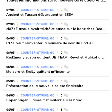
Toutes les informations sur la nouvelle carte CSGO Ancient
07/05
COUNTER-STRIKE: GO
0
commentaires
Ancient et Tuscan débarquent en ESEA
07/05
COUNTER-STRIKE: GO
0
commentaires
cidZzZ avoue avoir triché et passe sur le banc chez Bears e-Sports
06/05
COUNTER-STRIKE: GO
0
commentaires
L'ESL veut réinventer la manière de voir du CS:GO
06/05
COUNTER-STRIKE: GO
0
commentaires
Red1many et spn quittent UBITEAM, Revol et Malikof arrivent
05/05
COUNTER-STRIKE: GO
0
commentaires
Malzera et SmiLy quittent mYinsanity
05/05
COUNTER-STRIKE: GO
0
commentaires
Présentation de la nouvelle caisse Snakebite
04/05
COUNTER-STRIKE: GO
0
commentaires
Copenhagen Flames met maNkz sur le banc
04/05
COUNTER-STRIKE: GO
1
commentaires