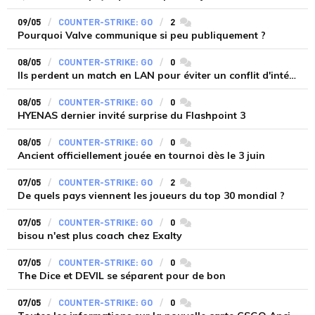
09/05
COUNTER-STRIKE: GO
2
commentaires
Pourquoi Valve communique si peu publiquement ?
08/05
COUNTER-STRIKE: GO
0
commentaires
Ils perdent un match en LAN pour éviter un conflit d'intérêts
08/05
COUNTER-STRIKE: GO
0
commentaires
HYENAS dernier invité surprise du Flashpoint 3
08/05
COUNTER-STRIKE: GO
0
commentaires
Ancient officiellement jouée en tournoi dès le 3 juin
07/05
COUNTER-STRIKE: GO
2
commentaires
De quels pays viennent les joueurs du top 30 mondial ?
07/05
COUNTER-STRIKE: GO
0
commentaires
bisou n'est plus coach chez Exalty
07/05
COUNTER-STRIKE: GO
0
commentaires
The Dice et DEVIL se séparent pour de bon
07/05
COUNTER-STRIKE: GO
0
commentaires