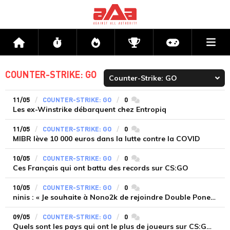
Me
Accueil
Flux
Directs
Compétitions
Actu jeux v
COUNTER-STRIKE: GO
11/05
COUNTER-STRIKE: GO
0
commentaires
Les ex-Winstrike débarquent chez Entropiq
11/05
COUNTER-STRIKE: GO
0
commentaires
MIBR lève 10 000 euros dans la lutte contre la COVID
10/05
COUNTER-STRIKE: GO
0
commentaires
Ces Français qui ont battu des records sur CS:GO
10/05
COUNTER-STRIKE: GO
0
commentaires
ninis : « Je souhaite à Nono2k de rejoindre Double Poney »
09/05
COUNTER-STRIKE: GO
0
commentaires
Quels sont les pays qui ont le plus de joueurs sur CS:GO ?