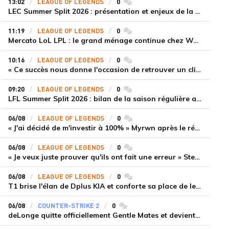
13:02
LEAGUE OF LEGENDS
0
commentaires
LEC Summer Split 2026 : présentation et enjeux de la troisième semaine de compétition
11:19
LEAGUE OF LEGENDS
0
commentaires
Mercato LoL LPL : le grand ménage continue chez Weibo Gaming, Jiejie quitte le navire au profit de Xiaohao
10:16
LEAGUE OF LEGENDS
0
commentaires
« Ce succès nous donne l'occasion de retrouver un climat beaucoup plus positif » Ryu et Canyon soulagés après la victoire de Gen.G sur HLE
09:20
LEAGUE OF LEGENDS
0
commentaires
LFL Summer Split 2026 : bilan de la saison régulière avec Solary en tête
06/08
LEAGUE OF LEGENDS
0
commentaires
« J'ai décidé de m'investir à 100% » Myrwn après le réveil de Movistar KOI face à Fnatic
06/08
LEAGUE OF LEGENDS
0
commentaires
« Je veux juste prouver qu'ils ont fait une erreur » Stend se confie sur son mercato chaotique et ses ambitions avec Shifters
06/08
LEAGUE OF LEGENDS
0
commentaires
T1 brise l'élan de Dplus KIA et conforte sa place de leader en LCK 2026 Rounds 3-4
06/08
COUNTER-STRIKE 2
0
commentaires
deLonge quitte officiellement Gentle Mates et devient agent libre