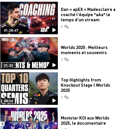
Dan « apEX » Madesclaire a
coaché l'équipe *aAa* le
temps d'un stream
0
commentaires
01:28:47
Worlds 2025 : Meilleurs
moments et souvenirs
0
commentaires
21:32
Top Highlights from
Knockout Stage | Worlds
2025
0
commentaires
08:06
Movistar KOI aux Worlds
2025, le documentaire