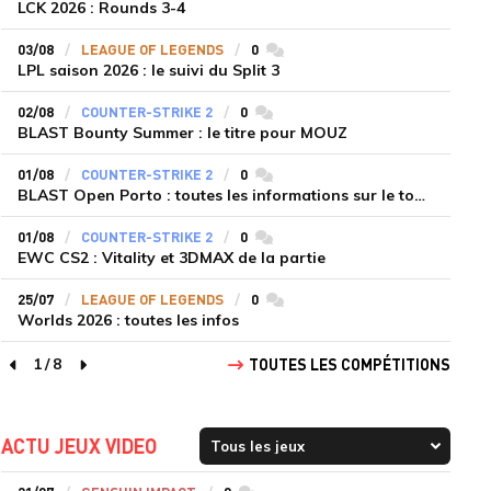
LCK 2026 : Rounds 3-4
03/08
LEAGUE OF LEGENDS
0
commentaires
LPL saison 2026 : le suivi du Split 3
02/08
COUNTER-STRIKE 2
0
commentaires
BLAST Bounty Summer : le titre pour MOUZ
01/08
COUNTER-STRIKE 2
0
commentaires
BLAST Open Porto : toutes les informations sur le tournoi
01/08
COUNTER-STRIKE 2
0
commentaires
EWC CS2 : Vitality et 3DMAX de la partie
25/07
LEAGUE OF LEGENDS
0
commentaires
Worlds 2026 : toutes les infos
1
/
8
TOUTES LES COMPÉTITIONS
page précédente
page suivante
ACTU JEUX VIDEO