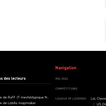
Navigation
ns des lecteurs
MSI 2026
COMPÉTITIONS
ew de RuFF (T mech/atypique N...
LEAGUE OF LEGENDS
LoL Classi
ew de LatiAs mapmaker
LFL,Di