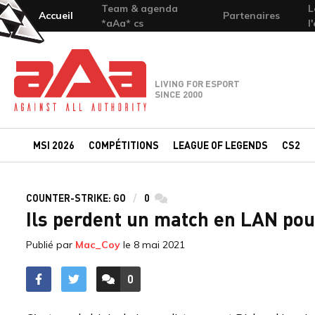
Team & agenda
L
Accueil
Partenaires
*aAa* cs
l
Team-aAa - against All authority
LIVING FOR ESPORT
SINCE 2000
MSI 2026
COMPÉTITIONS
LEAGUE OF LEGENDS
CS2
COUNTER-STRIKE: GO
0
commentaires
Ils perdent un match en LAN pour
Publié par
Mac_Coy
le
8 mai 2021
0
ACCÉDER AUX
COMMENTAIRES