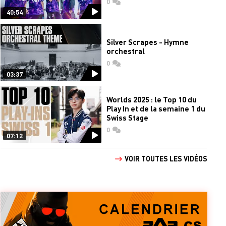
0
commentaires
40:54
Silver Scrapes - Hymne
orchestral
0
commentaires
03:37
Worlds 2025 : le Top 10 du
Play In et de la semaine 1 du
Swiss Stage
0
commentaires
07:12
VOIR TOUTES LES VIDÉOS