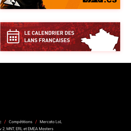
c
Compétitions
Mercato LoL
v 2, MNT, ERL et EMEA Masters