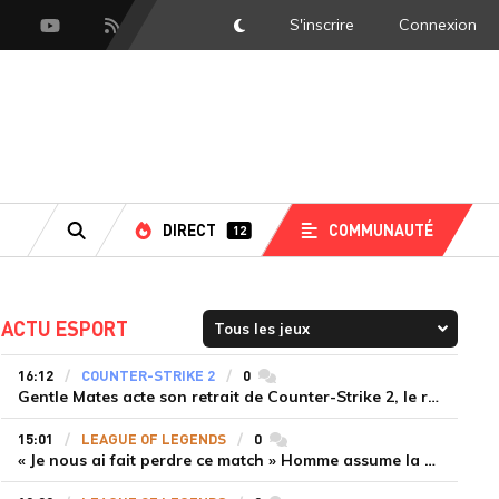
S'inscrire
Connexion
DarkMode
scord
Youtube
Flux RSS
DIRECT
COMMUNAUTÉ
12
RECHERCHE
ACTU ESPORT
16:12
COUNTER-STRIKE 2
0
commentaires
Gentle Mates acte son retrait de Counter-Strike 2, le roster ibérique libéré
15:01
LEAGUE OF LEGENDS
0
commentaires
« Je nous ai fait perdre ce match » Homme assume la responsabilité de la défaite de HLE face à Gen.G