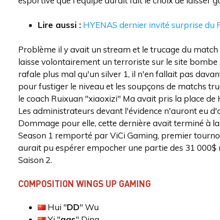
esportive que l'équipe aurait fait le choix de laisser 
Lire aussi :
HYENAS dernier invité surprise du 
Problème il y avait un stream et le trucage du match 
laisse volontairement un terroriste sur le site bombe 
rafale plus mal qu'un silver 1, il n'en fallait pas d
pour fustiger le niveau et les soupçons de matchs tru
le coach Ruixuan "⁠xiaoxizi⁠" Ma avait pris la place d
Les administrateurs devant l'évidence n'auront eu d'
Dommage pour elle, cette dernière avait terminé à l
Season 1 remporté par ViCi Gaming, premier tournoi 
aurait pu espérer empocher une partie des 31 000$ 
Saison 2.
COMPOSITION WINGS UP GAMING
Hui "
DD
" Wu
Yi "
gas
" Ding