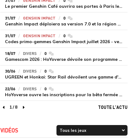
31/07
GENSHIN IMPACT
0
commentaires
Le premier Genshin Café ouvrira ses portes à Paris le 14 août
31/07
GENSHIN IMPACT
0
commentaires
Genshin Impact déploiera sa version 7.0 et la région de Snezhnaya le 12 août
31/07
GENSHIN IMPACT
0
commentaires
Codes primo-gemmes Genshin Impact juillet 2026 - version 7.0
18/07
DIVERS
0
commentaires
Gamescom 2026 : HoYoverse dévoile son programme et présente deux nouveaux jeux inédits
30/06
DIVERS
0
commentaires
UGREEN et Honkai: Star Rail dévoilent une gamme d'accessoires de recharge en édition limitée
22/06
DIVERS
0
commentaires
HoYoverse ouvre les inscriptions pour la bêta fermée de Honkai : Nexus Anima
1
/
8
TOUTE L'ACTU
page précédente
page suivante
VIDÉOS