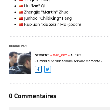
Liu "
lan
" Qi
Zhengjie "
Martin
" Zhuo
Junhao "
ChildKing
" Peng
Ruixuan "
⁠xiaoxizi⁠
" Ma (coach)
RÉDIGÉ PAR
SERGENT
« MAC_COY »
ALEXIS
« Omnia si perdas famam servare memento »
Facebook
Twitter
0 Commentaires