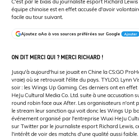
C'est par le biais du journaliste esport Richard Lewi
équipe chinoise est en effet accusée d'avoir volonta
facile au tour suivant.
Ajoutez aAa à vos sources préférées sur Google
Ajouter
ON DIT MERCI QUI ? MERCI RICHARD !
Jusqu'à aujourd'hui se jouait en Chine la CS:GO ProH
vraie) où se retrouvait l'élite du pays. TYLOO, Lynn 
soir : les Wings Up Gaming. Ces derniers ont en effet
HeJu Cultural Media Co. Ltd. suite à une accusation su
round robin face aux After. Les organisateurs n'ont pa
le stream leur sanction qui voit donc les Wings Up b
événement organisé par l'entreprise Wuxi HeJu Cultu
sur Twitter par le journaliste esport Richard Lewis, c
l'intérêt de voir des matchs d'une qualité aussi faible.