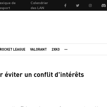
exique de
Calendrier
Facebook
Twitter
Instagram
'esport
des LAN
Di
ROCKET LEAGUE
VALORANT
2XKO
AUTRES PORTAILS
 éviter un conflit d'intérêts