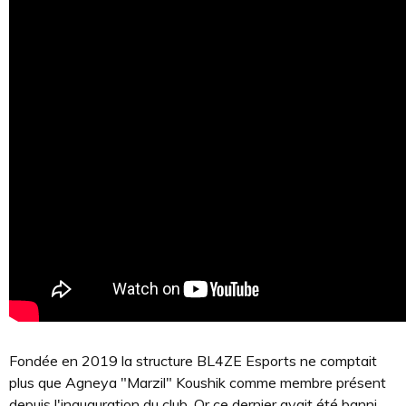
Fondée en 2019 la structure BL4ZE Esports ne comptait
plus que Agneya "Marzil" Koushik comme membre présent
depuis l'inauguration du club. Or ce dernier avait été banni