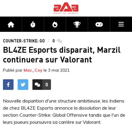
Me
Accueil
Flux
Directs
Compétitions
Actu jeux v
COUNTER-STRIKE: GO
0
commentaires
BL4ZE Esports disparait, Marzil
continuera sur Valorant
Publié par
Mac_Coy
le
3 mai 2021
0
ACCÉDER AUX
COMMENTAIRES
Nouvelle disparition d'une structure ambitieuse, les Indiens
de chez BL4ZE Esports annonce la dissolution de leur
section Counter-Strike: Global Offensive tandis que l'un de
leurs joueurs poursuivra sa carrière sur Valorant.