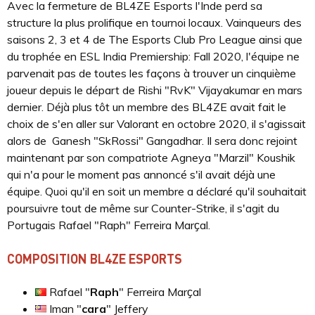
Avec la fermeture de BL4ZE Esports l'Inde perd sa
structure la plus prolifique en tournoi locaux. Vainqueurs des
saisons 2, 3 et 4 de The Esports Club Pro League ainsi que
du trophée en ESL India Premiership: Fall 2020, l'équipe ne
parvenait pas de toutes les façons à trouver un cinquième
joueur depuis le départ de Rishi "RvK" Vijayakumar en mars
dernier. Déjà plus tôt un membre des BL4ZE avait fait le
choix de s'en aller sur Valorant en octobre 2020, il s'agissait
alors de Ganesh "SkRossi" Gangadhar. Il sera donc rejoint
maintenant par son compatriote Agneya "Marzil" Koushik
qui n'a pour le moment pas annoncé s'il avait déjà une
équipe. Quoi qu'il en soit un membre a déclaré qu'il souhaitait
poursuivre tout de même sur Counter-Strike, il s'agit du
Portugais Rafael "Raph" Ferreira Marҫal.
COMPOSITION BL4ZE ESPORTS
Rafael "
Raph
" Ferreira Marҫal
Iman "
cara
" Jeffery