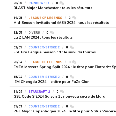
20/05
RAINBOW SIX
0
commentaires
BLAST Major Manchester : tous les résultats
19/05
LEAGUE OF LEGENDS
2
commentaires
Mid-Season Invitational (MSI) 2024 : tous les résultats
12/05
DIVERS
0
commentaires
La Z LAN 2024 : tous les résultats
02/05
COUNTER-STRIKE 2
0
commentaires
ESL Pro League Season 19 : le suivi du tournoi
28/04
LEAGUE OF LEGENDS
0
commentaires
EMEA Masters Spring Split 2024 : le titre pour Eintracht 
15/04
COUNTER-STRIKE 2
0
commentaires
IEM Chengdu 2024 : le titre pour FaZe Clan
11/04
STARCRAFT 2
0
commentaires
GSL Code S 2024 Saison 1 : nouveau sacre de Maru
31/03
COUNTER-STRIKE 2
0
commentaires
PGL Major Copenhagen 2024 : le titre pour Natus Vincere