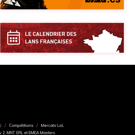
c
Compétitions
Mercato LoL
v 2, MNT, ERL et EMEA Masters