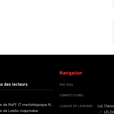
Navigation
ns des lecteurs
MSI 2026
COMPÉTITIONS
ew de RuFF (T mech/atypique N...
LEAGUE OF LEGENDS
LoL Classi
ew de LatiAs mapmaker
LFL,Di