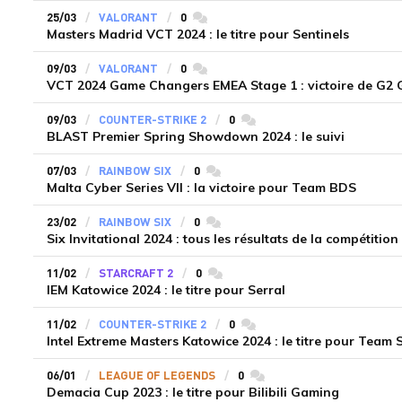
25/03
VALORANT
0
commentaires
Masters Madrid VCT 2024 : le titre pour Sentinels
09/03
VALORANT
0
commentaires
VCT 2024 Game Changers EMEA Stage 1 : victoire de G2
09/03
COUNTER-STRIKE 2
0
commentaires
BLAST Premier Spring Showdown 2024 : le suivi
07/03
RAINBOW SIX
0
commentaires
Malta Cyber Series VII : la victoire pour Team BDS
23/02
RAINBOW SIX
0
commentaires
Six Invitational 2024 : tous les résultats de la compétition
11/02
STARCRAFT 2
0
commentaires
IEM Katowice 2024 : le titre pour Serral
11/02
COUNTER-STRIKE 2
0
commentaires
Intel Extreme Masters Katowice 2024 : le titre pour Team S
06/01
LEAGUE OF LEGENDS
0
commentaires
Demacia Cup 2023 : le titre pour Bilibili Gaming