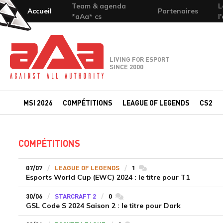
Team & agenda
L
Accueil
Partenaires
*aAa* cs
l
Team-aAa - against All authority
LIVING FOR ESPORT
SINCE 2000
MSI 2026
COMPÉTITIONS
LEAGUE OF LEGENDS
CS2
COMPÉTITIONS
07/07
LEAGUE OF LEGENDS
1
commentaires
Esports World Cup (EWC) 2024 : le titre pour T1
30/06
STARCRAFT 2
0
commentaires
GSL Code S 2024 Saison 2 : le titre pour Dark