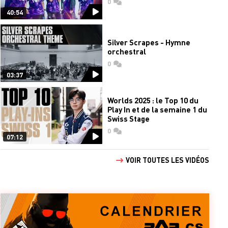
0
commentaires
40:54
Silver Scrapes - Hymne
orchestral
0
commentaires
03:37
Worlds 2025 : le Top 10 du
Play In et de la semaine 1 du
Swiss Stage
0
commentaires
07:12
VOIR TOUTES LES VIDÉOS