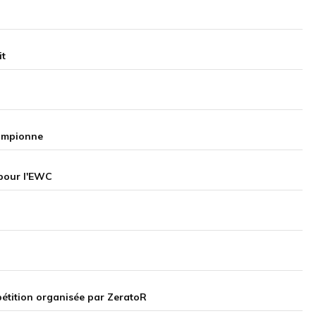
it
hampionne
 pour l'EWC
pétition organisée par ZeratoR