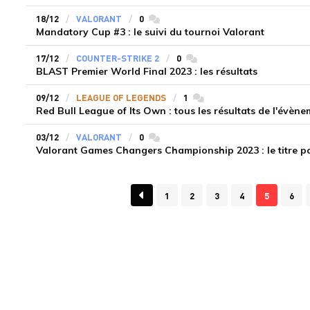
18/12
VALORANT
0
commentaires
Mandatory Cup #3 : le suivi du tournoi Valorant
17/12
COUNTER-STRIKE 2
0
commentaires
BLAST Premier World Final 2023 : les résultats
09/12
LEAGUE OF LEGENDS
1
commentaires
Red Bull League of Its Own : tous les résultats de l'évèn
03/12
VALORANT
0
commentaires
Valorant Games Changers Championship 2023 : le titre p
1
2
3
4
5
6