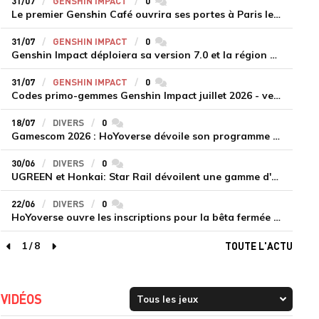
31/07
GENSHIN IMPACT
0
commentaires
Le premier Genshin Café ouvrira ses portes à Paris le 14 août
31/07
GENSHIN IMPACT
0
commentaires
Genshin Impact déploiera sa version 7.0 et la région de Snezhnaya le 12 août
31/07
GENSHIN IMPACT
0
commentaires
Codes primo-gemmes Genshin Impact juillet 2026 - version 7.0
18/07
DIVERS
0
commentaires
Gamescom 2026 : HoYoverse dévoile son programme et présente deux nouveaux jeux inédits
30/06
DIVERS
0
commentaires
UGREEN et Honkai: Star Rail dévoilent une gamme d'accessoires de recharge en édition limitée
22/06
DIVERS
0
commentaires
HoYoverse ouvre les inscriptions pour la bêta fermée de Honkai : Nexus Anima
1
/
8
TOUTE L'ACTU
page précédente
page suivante
VIDÉOS