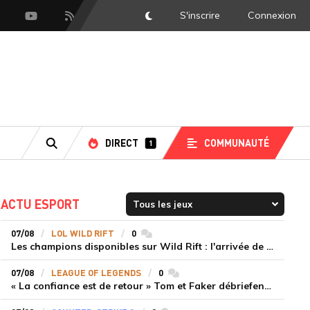
S'inscrire
Connexion
DarkMode
scord
Youtube
Flux RSS
DIRECT
COMMUNAUTÉ
1
RECHERCHE
ACTU ESPORT
07/08
LOL WILD RIFT
0
commentaires
Les champions disponibles sur Wild Rift : l'arrivée de Cho'Gath
07/08
LEAGUE OF LEGENDS
0
commentaires
« La confiance est de retour » Tom et Faker débriefent la victoire convaincante de T1 face à Dplus KIA