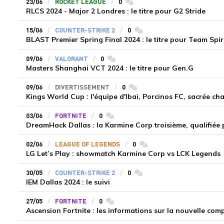
23/06
ROCKET LEAGUE
0
commentaires
RLCS 2024 - Major 2 Londres : le titre pour G2 Stride
15/06
COUNTER-STRIKE 2
0
commentaires
BLAST Premier Spring Final 2024 : le titre pour Team Spir
09/06
VALORANT
0
commentaires
Masters Shanghai VCT 2024 : le titre pour Gen.G
09/06
DIVERTISSEMENT
0
commentaires
Kings World Cup : l'équipe d'Ibai, Porcinos FC, sacrée c
03/06
FORTNITE
0
commentaires
DreamHack Dallas : la Karmine Corp troisième, qualifiée
02/06
LEAGUE OF LEGENDS
0
commentaires
LG Let’s Play : showmatch Karmine Corp vs LCK Legends
30/05
COUNTER-STRIKE 2
0
commentaires
IEM Dallas 2024 : le suivi
27/05
FORTNITE
0
commentaires
Ascension Fortnite : les informations sur la nouvelle com