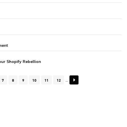
ement
our Shopify Rebellion
7
8
9
10
11
12