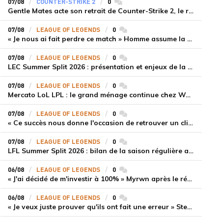
07/08
COUNTER-STRIKE 2
0
commentaires
Gentle Mates acte son retrait de Counter-Strike 2, le roster ibérique libéré
07/08
LEAGUE OF LEGENDS
0
commentaires
« Je nous ai fait perdre ce match » Homme assume la responsabilité de la défaite de HLE face à Gen.G
07/08
LEAGUE OF LEGENDS
0
commentaires
LEC Summer Split 2026 : présentation et enjeux de la troisième semaine de compétition
07/08
LEAGUE OF LEGENDS
0
commentaires
Mercato LoL LPL : le grand ménage continue chez Weibo Gaming, Jiejie quitte le navire au profit de Xiaohao
07/08
LEAGUE OF LEGENDS
0
commentaires
« Ce succès nous donne l'occasion de retrouver un climat beaucoup plus positif » Ryu et Canyon soulagés après la victoire de Gen.G sur HLE
07/08
LEAGUE OF LEGENDS
0
commentaires
LFL Summer Split 2026 : bilan de la saison régulière avec Solary en tête
06/08
LEAGUE OF LEGENDS
0
commentaires
« J'ai décidé de m'investir à 100% » Myrwn après le réveil de Movistar KOI face à Fnatic
06/08
LEAGUE OF LEGENDS
0
commentaires
« Je veux juste prouver qu'ils ont fait une erreur » Stend se confie sur son mercato chaotique et ses ambitions avec Shifters