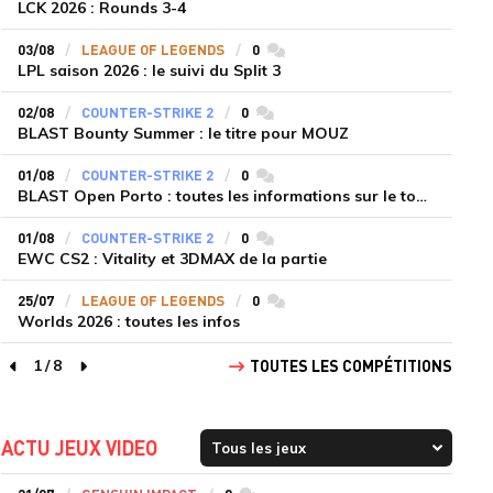
LCK 2026 : Rounds 3-4
03/08
LEAGUE OF LEGENDS
0
commentaires
LPL saison 2026 : le suivi du Split 3
02/08
COUNTER-STRIKE 2
0
commentaires
BLAST Bounty Summer : le titre pour MOUZ
01/08
COUNTER-STRIKE 2
0
commentaires
BLAST Open Porto : toutes les informations sur le tournoi
01/08
COUNTER-STRIKE 2
0
commentaires
EWC CS2 : Vitality et 3DMAX de la partie
25/07
LEAGUE OF LEGENDS
0
commentaires
Worlds 2026 : toutes les infos
1
/
8
TOUTES LES COMPÉTITIONS
page précédente
page suivante
ACTU JEUX VIDEO