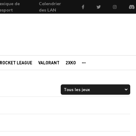
exique de
Calendrier
Facebook
Twitter
Instagram
'esport
des LAN
Di
ROCKET LEAGUE
VALORANT
2XKO
AUTRES PORTAILS