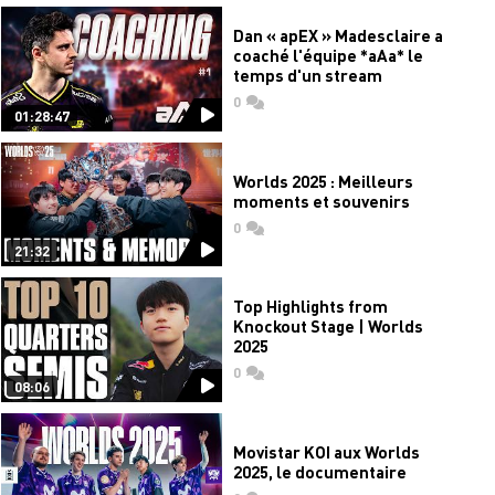
Dan « apEX » Madesclaire a
coaché l'équipe *aAa* le
temps d'un stream
0
commentaires
01:28:47
Worlds 2025 : Meilleurs
moments et souvenirs
0
commentaires
21:32
Top Highlights from
Knockout Stage | Worlds
2025
0
commentaires
08:06
Movistar KOI aux Worlds
2025, le documentaire