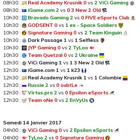
08h30 :
Real Academy Krusnik 0
vs
2 ViCi Gaming
08h30 :
iGame.com 2
vs
0 3 New 2 Old
10h30 :
Bravado Gaming 2
vs
0 FIVE eSports Club
10h30 :
GODSENT 0
vs
1 ex - Space Soldiers
10h30 :
Signature Gaming 0
vs
2 Team Kinguin
10h30 :
Dark Passage 1
vs
1 Selfless
10h30 :
JYP Gaming 0
vs
2 TyLoo
10h30 :
Team Quetzal 0
vs
2 Ukraine
12h30 :
ViCi Gaming 1
vs
1 3 New 2 Old
12h30 :
iGame.com 1
vs
1 k23
12h30 :
Real Academy Krusnik 1
vs
1 Colombie
12h30 :
Russie 2
vs
0 subtLe
12h30 :
Virtus.pro 2
vs
0 Epsilon eSports
12h30 :
Team oNe 0
vs
2 EnVyUs
Samedi 14 Janvier 2017
04h00 :
ViCi Gaming 0
vs
2 Epsilon eSports
04h00 :
TyLoo 2
vs
0 Signature Gaming