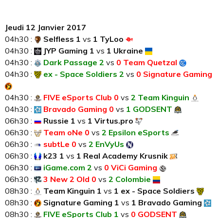
Jeudi 12 Janvier 2017
04h30 :
Selfless 1
vs
1 TyLoo
04h30 :
JYP Gaming 1
vs
1 Ukraine
04h30 :
Dark Passage 2
vs
0 Team Quetzal
04h30 :
ex - Space Soldiers 2
vs
0 Signature Gaming
04h30 :
FIVE eSports Club 0
vs
2 Team Kinguin
04h30 :
Bravado Gaming 0
vs
1 GODSENT
06h30 :
Russie 1
vs
1 Virtus.pro
06h30 :
Team oNe 0
vs
2 Epsilon eSports
06h30 :
subtLe 0
vs
2 EnVyUs
06h30 :
k23 1
vs
1 Real Academy Krusnik
06h30 :
iGame.com 2
vs
0 ViCi Gaming
06h30 :
3 New 2 Old 0
vs
2 Colombie
08h30 :
Team Kinguin 1
vs
1 ex - Space Soldiers
08h30 :
Signature Gaming 1
vs
1 Bravado Gaming
08h30 :
FIVE eSports Club 1
vs
0 GODSENT