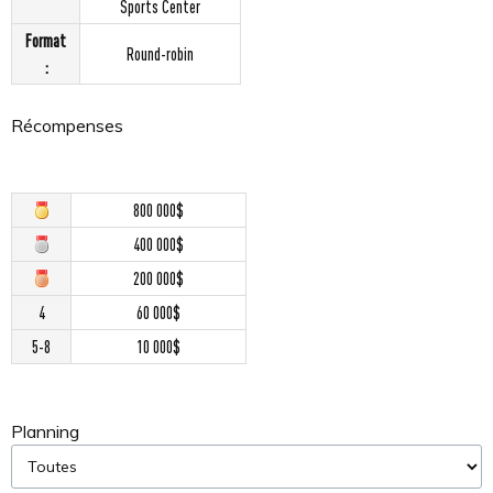
Sports Center
Format
Round-robin
:
Récompenses
800 000$
400 000$
200 000$
4
60 000$
5-8
10 000$
Planning