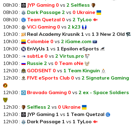
08h30 :
JYP Gaming 0
vs
2 Selfless
08h30 :
Dark Passage 2
vs
0 Ukraine
08h30 :
Team Quetzal 0
vs
2 TyLoo
10h30 :
ViCi Gaming 0
vs
2 k23
10h30 :
Real Academy Krusnik 1
vs
1 3 New 2 Old
10h30 :
Colombie 0
vs
2 iGame.com
10h30 :
EnVyUs 1
vs
1 Epsilon eSports
10h30 :
subtLe 0
vs
2 Virtus.pro
10h30 :
Russie 2
vs
0 Team oNe
12h30 :
GODSENT 0
vs
1 Team Kinguin
12h30 :
FIVE eSports Club 0
vs
2 Signature Gaming
12h30 :
Bravado Gaming 0
vs
2 ex - Space Soldiers
12h30 :
Selfless 2
vs
0 Ukraine
12h30 :
JYP Gaming 1
vs
1 Team Quetzal
12h30 :
Dark Passage 1
vs
1 TyLoo