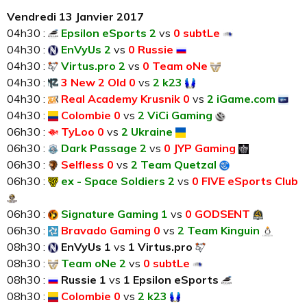
Vendredi 13 Janvier 2017
04h30 :
Epsilon eSports 2
vs
0 subtLe
04h30 :
EnVyUs 2
vs
0 Russie
04h30 :
Virtus.pro 2
vs
0 Team oNe
04h30 :
3 New 2 Old 0
vs
2 k23
04h30 :
Real Academy Krusnik 0
vs
2 iGame.com
04h30 :
Colombie 0
vs
2 ViCi Gaming
06h30 :
TyLoo 0
vs
2 Ukraine
06h30 :
Dark Passage 2
vs
0 JYP Gaming
06h30 :
Selfless 0
vs
2 Team Quetzal
06h30 :
ex - Space Soldiers 2
vs
0 FIVE eSports Club
06h30 :
Signature Gaming 1
vs
0 GODSENT
06h30 :
Bravado Gaming 0
vs
2 Team Kinguin
08h30 :
EnVyUs 1
vs
1 Virtus.pro
08h30 :
Team oNe 2
vs
0 subtLe
08h30 :
Russie 1
vs
1 Epsilon eSports
08h30 :
Colombie 0
vs
2 k23