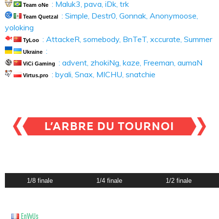
: Maluk3, pava, iDk, trk
Team oNe
: Simple, Destr0, Gonnak, Anonymoose,
Team Quetzal
yoloking
: AttackeR, somebody, BnTeT, xccurate, Summer
TyLoo
:
Ukraine
: advent, zhokiNg, kaze, Freeman, aumaN
ViCi Gaming
: byali, Snax, MICHU, snatchie
Virtus.pro
1/8 finale
1/4 finale
1/2 finale
EnVyUs