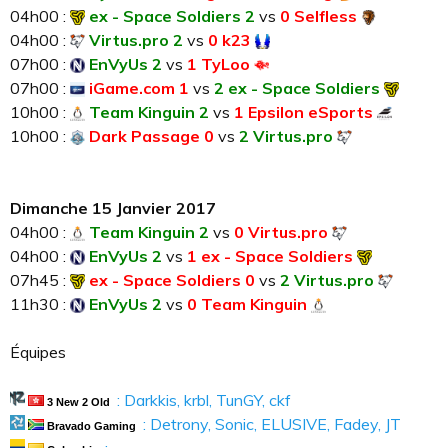
04h00 :
ex - Space Soldiers 2
vs
0 Selfless
04h00 :
Virtus.pro 2
vs
0 k23
07h00 :
EnVyUs 2
vs
1 TyLoo
07h00 :
iGame.com 1
vs
2 ex - Space Soldiers
10h00 :
Team Kinguin 2
vs
1 Epsilon eSports
10h00 :
Dark Passage 0
vs
2 Virtus.pro
Dimanche 15 Janvier 2017
04h00 :
Team Kinguin 2
vs
0 Virtus.pro
04h00 :
EnVyUs 2
vs
1 ex - Space Soldiers
07h45 :
ex - Space Soldiers 0
vs
2 Virtus.pro
11h30 :
EnVyUs 2
vs
0 Team Kinguin
Équipes
: Darkkis, krbl, TunGY, ckf
3 New 2 Old
: Detrony, Sonic, ELUSIVE, Fadey, JT
Bravado Gaming