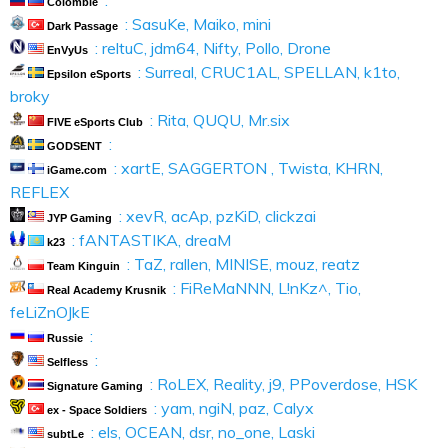
:
Colombie
: SasuKe, Maiko, mini
Dark Passage
: reltuC, jdm64, Nifty, Pollo, Drone
EnVyUs
: Surreal, CRUC1AL, SPELLAN, k1to,
Epsilon eSports
broky
: Rita, QUQU, Mr.six
FIVE eSports Club
:
GODSENT
: xartE, SAGGERTON , Twista, KHRN,
iGame.com
REFLEX
: xevR, acAp, pzKiD, clickzai
JYP Gaming
: fANTASTIKA, dreaM
k23
: TaZ, rallen, MINISE, mouz, reatz
Team Kinguin
: FiReMaNNN, L!nKz^, Tio,
Real Academy Krusnik
feLiZnOJkE
:
Russie
:
Selfless
: RoLEX, Reality, j9, PPoverdose, HSK
Signature Gaming
: yam, ngiN, paz, Calyx
ex - Space Soldiers
: els, OCEAN, dsr, no_one, Laski
subtLe