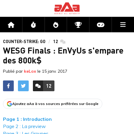
Me
Accueil
Flux
Directs
Compétitions
Actu jeux v
COUNTER-STRIKE: GO
12
commentaires
WESG Finals : EnVyUs s'empare
des 800k$
Publié par
keLox
le
15 janv. 2017
12
ACCÉDER AUX
COMMENTAIRES
Ajoutez aAa à vos sources préférées sur Google
Page 1 : Introduction
Page 2 : La preview
Page 3 : Les Groupes