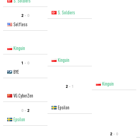
S. Soldiers
S. Soldiers
2
- 0
Selfless
Kinguin
Kinguin
1
- 0
BYE
Kinguin
2
- 1
VG.CyberZen
Epsilon
0 -
2
Epsilon
2
- 0