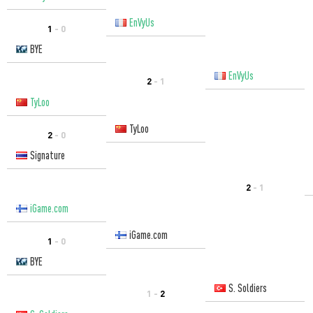
EnVyUs
1
- 0
BYE
EnVyUs
2
- 1
TyLoo
TyLoo
2
- 0
Signature
2
- 1
iGame.com
iGame.com
1
- 0
BYE
S. Soldiers
1 -
2