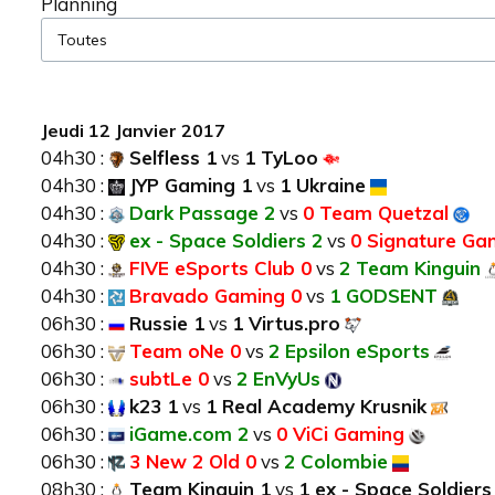
Planning
Jeudi 12 Janvier 2017
04h30 :
Selfless 1
vs
1 TyLoo
04h30 :
JYP Gaming 1
vs
1 Ukraine
04h30 :
Dark Passage 2
vs
0 Team Quetzal
04h30 :
ex - Space Soldiers 2
vs
0 Signature Ga
04h30 :
FIVE eSports Club 0
vs
2 Team Kinguin
04h30 :
Bravado Gaming 0
vs
1 GODSENT
06h30 :
Russie 1
vs
1 Virtus.pro
06h30 :
Team oNe 0
vs
2 Epsilon eSports
06h30 :
subtLe 0
vs
2 EnVyUs
06h30 :
k23 1
vs
1 Real Academy Krusnik
06h30 :
iGame.com 2
vs
0 ViCi Gaming
06h30 :
3 New 2 Old 0
vs
2 Colombie
08h30 :
Team Kinguin 1
vs
1 ex - Space Soldiers