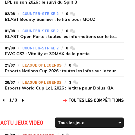
LPL saison 2026 : le suivi du Split 3
02/08
COUNTER-STRIKE 2
0
commentaires
BLAST Bounty Summer : le titre pour MOUZ
01/08
COUNTER-STRIKE 2
0
commentaires
BLAST Open Porto : toutes les informations sur le tournoi
01/08
COUNTER-STRIKE 2
0
commentaires
EWC CS2 : Vitality et 3DMAX de la partie
21/07
LEAGUE OF LEGENDS
0
commentaires
Esports Nations Cup 2026 : toutes les infos sur le tournoi
20/07
LEAGUE OF LEGENDS
3
commentaires
Esports World Cup LoL 2026 : le titre pour Dplus KIA
1
/
8
TOUTES LES COMPÉTITIONS
page précédente
page suivante
ACTU JEUX VIDEO