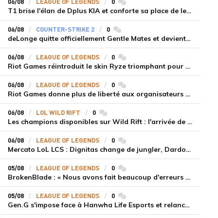
06/08
LEAGUE OF LEGENDS
0
commentaires
T1 brise l'élan de Dplus KIA et conforte sa place de leader en LCK 2026 Rounds 3-4
06/08
COUNTER-STRIKE 2
0
commentaires
deLonge quitte officiellement Gentle Mates et devient agent libre
06/08
LEAGUE OF LEGENDS
0
commentaires
Riot Games réintroduit le skin Ryze triomphant pour récompenser la scène amateur
06/08
LEAGUE OF LEGENDS
0
commentaires
Riot Games donne plus de liberté aux organisateurs de tournois locaux sur League of Legends
06/08
LOL WILD RIFT
0
commentaires
Les champions disponibles sur Wild Rift : l'arrivée de Cho'Gath
06/08
LEAGUE OF LEGENDS
0
commentaires
Mercato LoL LCS : Dignitas change de jungler, Dardoch fait son retour en LCS, eXyu annonce sa retraite
05/08
LEAGUE OF LEGENDS
0
commentaires
BrokenBlade : « Nous avons fait beaucoup d'erreurs bêtes, mais une victoire reste une victoire et c'est une chose dont on peut se réjouir »
05/08
LEAGUE OF LEGENDS
0
commentaires
Gen.G s'impose face à Hanwha Life Esports et relance sa dynamique en LCK