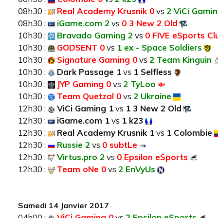
08h30 :
Real Academy Krusnik 0
vs
2 ViCi Gami
08h30 :
iGame.com 2
vs
0 3 New 2 Old
10h30 :
Bravado Gaming 2
vs
0 FIVE eSports Cl
10h30 :
GODSENT 0
vs
1 ex - Space Soldiers
10h30 :
Signature Gaming 0
vs
2 Team Kinguin
10h30 :
Dark Passage 1
vs
1 Selfless
10h30 :
JYP Gaming 0
vs
2 TyLoo
10h30 :
Team Quetzal 0
vs
2 Ukraine
12h30 :
ViCi Gaming 1
vs
1 3 New 2 Old
12h30 :
iGame.com 1
vs
1 k23
12h30 :
Real Academy Krusnik 1
vs
1 Colombie
12h30 :
Russie 2
vs
0 subtLe
12h30 :
Virtus.pro 2
vs
0 Epsilon eSports
12h30 :
Team oNe 0
vs
2 EnVyUs
Samedi 14 Janvier 2017
04h00 :
ViCi Gaming 0
vs
2 Epsilon eSports