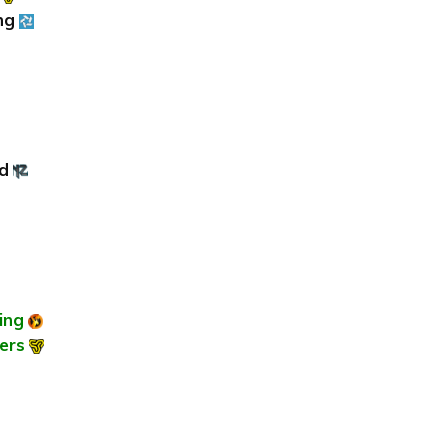
ng
ld
ing
ers