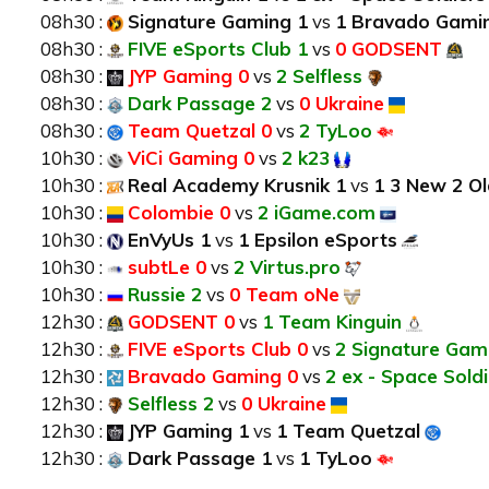
08h30 :
Signature Gaming 1
vs
1 Bravado Gami
08h30 :
FIVE eSports Club 1
vs
0 GODSENT
08h30 :
JYP Gaming 0
vs
2 Selfless
08h30 :
Dark Passage 2
vs
0 Ukraine
08h30 :
Team Quetzal 0
vs
2 TyLoo
10h30 :
ViCi Gaming 0
vs
2 k23
10h30 :
Real Academy Krusnik 1
vs
1 3 New 2 O
10h30 :
Colombie 0
vs
2 iGame.com
10h30 :
EnVyUs 1
vs
1 Epsilon eSports
10h30 :
subtLe 0
vs
2 Virtus.pro
10h30 :
Russie 2
vs
0 Team oNe
12h30 :
GODSENT 0
vs
1 Team Kinguin
12h30 :
FIVE eSports Club 0
vs
2 Signature Gam
12h30 :
Bravado Gaming 0
vs
2 ex - Space Soldi
12h30 :
Selfless 2
vs
0 Ukraine
12h30 :
JYP Gaming 1
vs
1 Team Quetzal
12h30 :
Dark Passage 1
vs
1 TyLoo