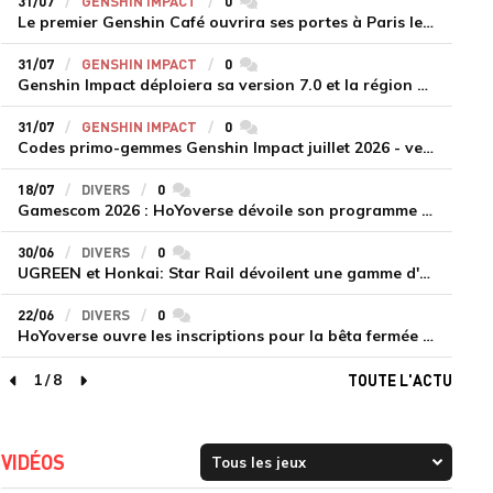
31/07
GENSHIN IMPACT
0
commentaires
Le premier Genshin Café ouvrira ses portes à Paris le 14 août
31/07
GENSHIN IMPACT
0
commentaires
Genshin Impact déploiera sa version 7.0 et la région de Snezhnaya le 12 août
31/07
GENSHIN IMPACT
0
commentaires
Codes primo-gemmes Genshin Impact juillet 2026 - version 7.0
18/07
DIVERS
0
commentaires
Gamescom 2026 : HoYoverse dévoile son programme et présente deux nouveaux jeux inédits
30/06
DIVERS
0
commentaires
UGREEN et Honkai: Star Rail dévoilent une gamme d'accessoires de recharge en édition limitée
22/06
DIVERS
0
commentaires
HoYoverse ouvre les inscriptions pour la bêta fermée de Honkai : Nexus Anima
1
/
8
TOUTE L'ACTU
page précédente
page suivante
VIDÉOS