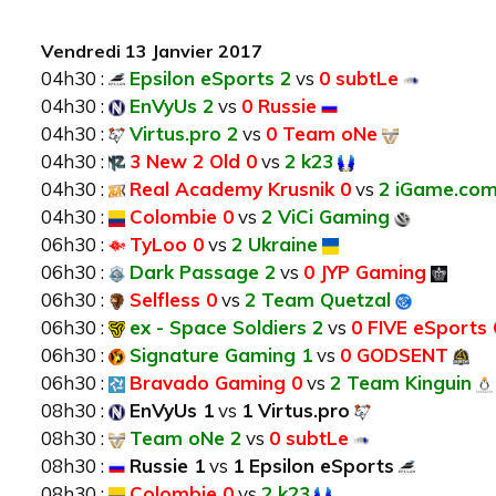
Vendredi 13 Janvier 2017
04h30 :
Epsilon eSports 2
vs
0 subtLe
04h30 :
EnVyUs 2
vs
0 Russie
04h30 :
Virtus.pro 2
vs
0 Team oNe
04h30 :
3 New 2 Old 0
vs
2 k23
04h30 :
Real Academy Krusnik 0
vs
2 iGame.co
04h30 :
Colombie 0
vs
2 ViCi Gaming
06h30 :
TyLoo 0
vs
2 Ukraine
06h30 :
Dark Passage 2
vs
0 JYP Gaming
06h30 :
Selfless 0
vs
2 Team Quetzal
06h30 :
ex - Space Soldiers 2
vs
0 FIVE eSports 
06h30 :
Signature Gaming 1
vs
0 GODSENT
06h30 :
Bravado Gaming 0
vs
2 Team Kinguin
08h30 :
EnVyUs 1
vs
1 Virtus.pro
08h30 :
Team oNe 2
vs
0 subtLe
08h30 :
Russie 1
vs
1 Epsilon eSports
08h30 :
Colombie 0
vs
2 k23