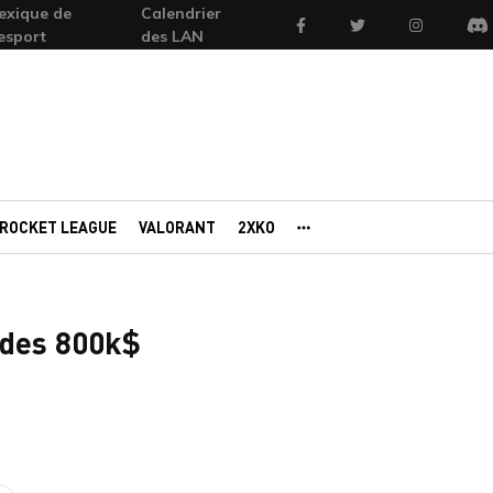
exique de
Calendrier
Facebook
Twitter
Instagram
'esport
des LAN
Di
ROCKET LEAGUE
VALORANT
2XKO
AUTRES PORTAILS
 des 800k$