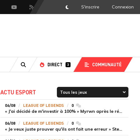
S'inscrire
Connexion
DarkMode
scord
Youtube
Flux RSS
DIRECT
COMMUNAUTÉ
3
RECHERCHE
ACTU ESPORT
06/08
LEAGUE OF LEGENDS
0
commentaires
« J'ai décidé de m'investir à 100% » Myrwn après le réveil de Movistar KOI face à Fnatic
06/08
LEAGUE OF LEGENDS
0
commentaires
« Je veux juste prouver qu'ils ont fait une erreur » Stend se confie sur son mercato chaotique et ses ambitions avec Shifters