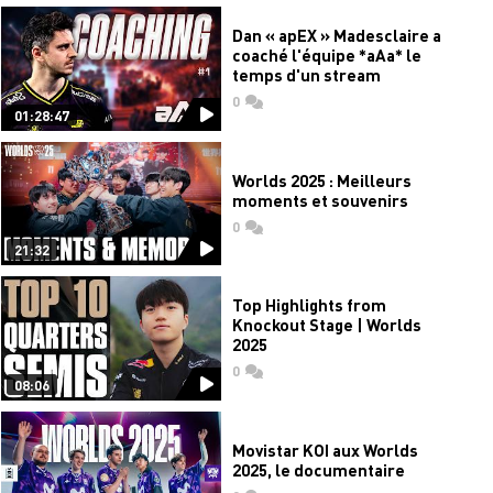
Dan « apEX » Madesclaire a
coaché l'équipe *aAa* le
temps d'un stream
0
commentaires
01:28:47
Worlds 2025 : Meilleurs
moments et souvenirs
0
commentaires
21:32
Top Highlights from
Knockout Stage | Worlds
2025
0
commentaires
08:06
Movistar KOI aux Worlds
2025, le documentaire