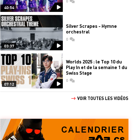
0
commentaires
40:54
Silver Scrapes - Hymne
orchestral
0
commentaires
03:37
Worlds 2025 : le Top 10 du
Play In et de la semaine 1 du
Swiss Stage
0
commentaires
07:12
VOIR TOUTES LES VIDÉOS