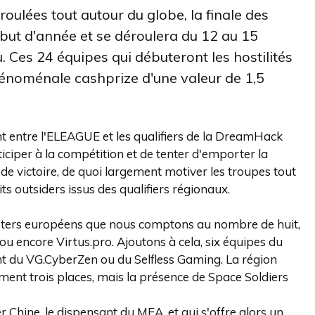
oulées tout autour du globe, la finale des
t d'année et se déroulera du 12 au 15
. Ces 24 équipes qui débuteront les hostilités
hénoménale cashprize d'une valeur de 1,5
t entre l'ELEAGUE et les qualifiers de la DreamHack
ticiper à la compétition et de tenter d'emporter la
e victoire, de quoi largement motiver les troupes tout
ts outsiders issus des qualifiers régionaux.
osters européens que nous comptons au nombre de huit,
encore Virtus.pro. Ajoutons à cela, six équipes du
t du VG.CyberZen ou du Selfless Gaming. La région
ment trois places, mais la présence de Space Soldiers
r Chine, le dispensant du MEA, et qui s'offre alors un