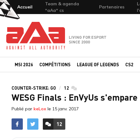
Team & agenda
L
Accueil
Partenaires
*aAa* cs
l
Team-aAa - against All authority
LIVING FOR ESPORT
SINCE 2000
MSI 2026
COMPÉTITIONS
LEAGUE OF LEGENDS
CS2
COUNTER-STRIKE: GO
12
commentaires
WESG Finals : EnVyUs s'empare
Publié par
keLox
le
15 janv. 2017
12
ACCÉDER AUX
COMMENTAIRES