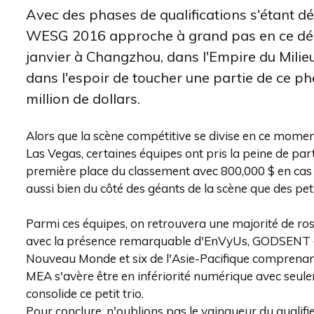
Avec des phases de qualifications s'étant dér
WESG 2016 approche à grand pas en ce débu
janvier à Changzhou, dans l'Empire du Milieu
dans l'espoir de toucher une partie de ce p
million de dollars.
Alors que la scène compétitive se divise en ce momen
Las Vegas, certaines équipes ont pris la peine de par
première place du classement avec 800,000 $ en cas d
aussi bien du côté des géants de la scène que des peti
Parmi ces équipes, on retrouvera une majorité de r
avec la présence remarquable d'EnVyUs, GODSENT ou 
Nouveau Monde et six de l'Asie-Pacifique comprenan
MEA s'avère être en infériorité numérique avec seule
consolide ce petit trio.
Pour conclure, n'oublions pas le vainqueur du qualifie