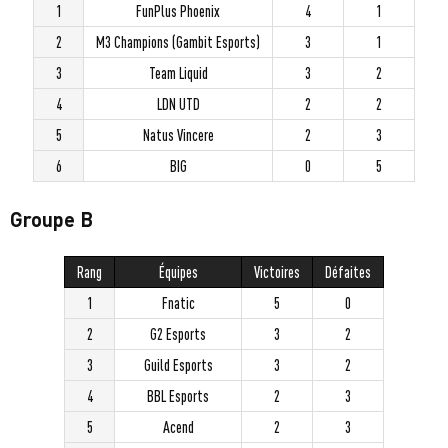
1
FunPlus Phoenix
4
1
2
M3 Champions (Gambit Esports)
3
1
3
Team Liquid
3
2
4
LDN UTD
2
2
5
Natus Vincere
2
3
6
BIG
0
5
Groupe B
Rang
Équipes
Victoires
Défaites
1
Fnatic
5
0
2
G2 Esports
3
2
3
Guild Esports
3
2
4
BBL Esports
2
3
5
Acend
2
3