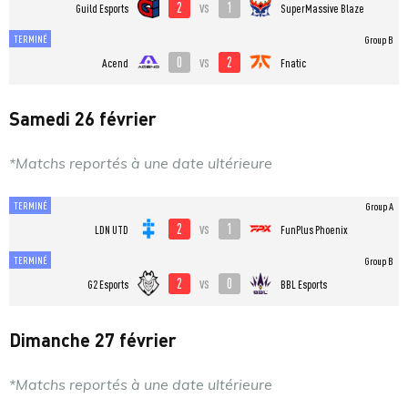
2
1
vs
Guild Esports
SuperMassive Blaze
TERMINÉ
Group B
0
2
vs
Acend
Fnatic
Samedi 26 février
*Matchs reportés à une date ultérieure
TERMINÉ
Group A
2
1
vs
LDN UTD
FunPlus Phoenix
TERMINÉ
Group B
2
0
vs
G2 Esports
BBL Esports
Dimanche 27 février
*Matchs reportés à une date ultérieure