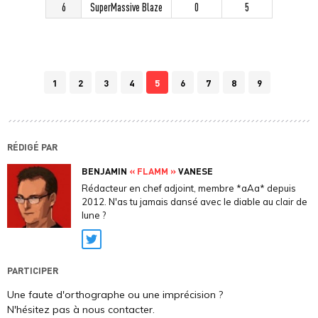
6
SuperMassive Blaze
0
5
1
2
3
4
5
6
7
8
9
RÉDIGÉ PAR
BENJAMIN
« FLAMM »
VANESE
Rédacteur en chef adjoint, membre *aAa* depuis
2012. N'as tu jamais dansé avec le diable au clair de
lune ?
Twitter
PARTICIPER
Une faute d'orthographe ou une imprécision ?
N'hésitez pas à nous contacter.