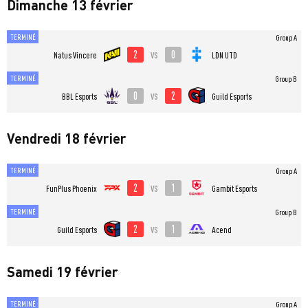
Dimanche 13 février
TERMINÉ
Group A
2
0
vs
Natus Vincere
LDN UTD
TERMINÉ
Group B
0
2
vs
BBL Esports
Guild Esports
Vendredi 18 février
TERMINÉ
Group A
2
1
vs
FunPlus Phoenix
Gambit Esports
TERMINÉ
Group B
2
1
vs
Guild Esports
Acend
Samedi 19 février
TERMINÉ
Group A