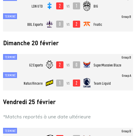
2
1
vs
LDN UTD
BIG
TERMINÉ
Group B
0
2
vs
BBL Esports
Fnatic
Dimanche 20 février
TERMINÉ
Group B
2
0
vs
G2 Esports
SuperMassive Blaze
TERMINÉ
Group A
1
2
vs
Natus Vincere
Team Liquid
Vendredi 25 février
*Matchs reportés à une date ultérieure
TERMINÉ
Group B