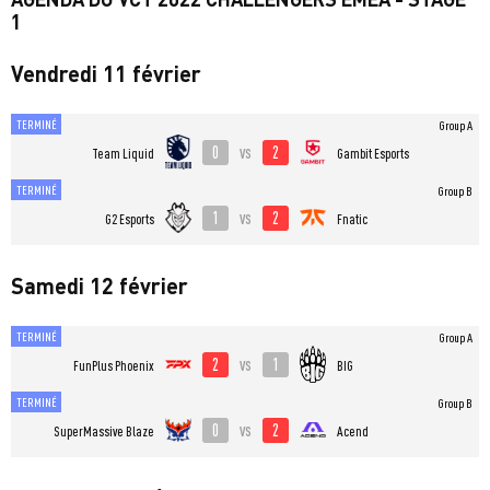
1
Vendredi 11 février
TERMINÉ
Group A
0
2
vs
Team Liquid
Gambit Esports
TERMINÉ
Group B
1
2
vs
G2 Esports
Fnatic
Samedi 12 février
TERMINÉ
Group A
2
1
vs
FunPlus Phoenix
BIG
TERMINÉ
Group B
0
2
vs
SuperMassive Blaze
Acend