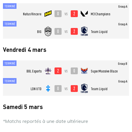
TERMINÉ
Group A
0
2
vs
Natus Vincere
M3 Champions
TERMINÉ
Group A
0
2
vs
BIG
Team Liquid
Vendredi 4 mars
TERMINÉ
Group B
2
0
vs
BBL Esports
SuperMassive Blaze
TERMINÉ
Group A
0
2
vs
LDN UTD
Team Liquid
Samedi 5 mars
*Matchs reportés à une date ultérieure