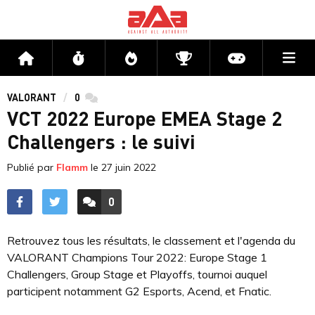
Me
Accueil
Flux
Directs
Compétitions
Actu jeux v
VALORANT
0
commentaires
VCT 2022 Europe EMEA Stage 2
Challengers : le suivi
Publié par
Flamm
le
27 juin 2022
0
ACCÉDER AUX
COMMENTAIRES
Retrouvez tous les résultats, le classement et l'agenda du
VALORANT Champions Tour 2022: Europe Stage 1
Challengers, Group Stage et Playoffs, tournoi auquel
participent notamment G2 Esports, Acend, et Fnatic.