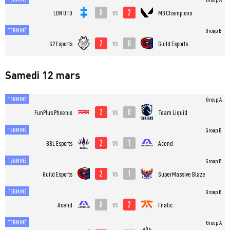
0
2
vs
LDN UTD
M3 Champions
TERMINÉ
Group B
2
0
vs
G2 Esports
Guild Esports
Samedi 12 mars
TERMINÉ
Group A
2
0
vs
FunPlus Phoenix
Team Liquid
TERMINÉ
Group B
2
1
vs
BBL Esports
Acend
TERMINÉ
Group B
2
1
vs
Guild Esports
SuperMassive Blaze
TERMINÉ
Group B
0
2
vs
Acend
Fnatic
TERMINÉ
Group A