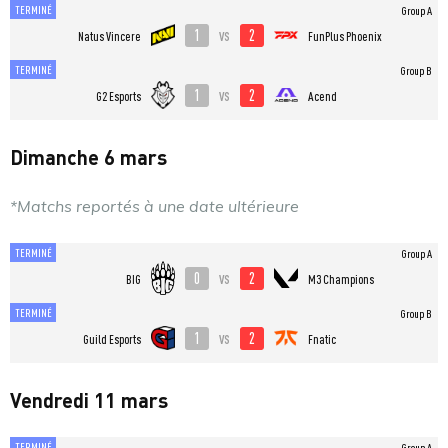
TERMINÉ
Group A
1
2
vs
Natus Vincere
FunPlus Phoenix
TERMINÉ
Group B
1
2
vs
G2 Esports
Acend
Dimanche 6 mars
*Matchs reportés à une date ultérieure
TERMINÉ
Group A
0
2
vs
BIG
M3 Champions
TERMINÉ
Group B
1
2
vs
Guild Esports
Fnatic
Vendredi 11 mars
TERMINÉ
Group A