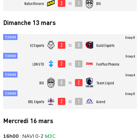
2
1
vs
Natus Vincere
BIG
Dimanche 13 mars
TERMINÉ
Group B
2
0
vs
G2 Esports
Guild Esports
TERMINÉ
Group A
2
1
vs
LDN UTD
FunPlus Phoenix
TERMINÉ
Group A
0
2
vs
BIG
Team Liquid
TERMINÉ
Group B
2
1
vs
BBL Esports
Acend
Mercredi 16 mars
16h00
: NAVI 0-2
M3C