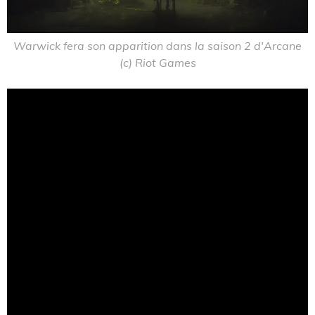
Warwick fera son apparition dans la saison 2 d'Arcane
(c) Riot Games