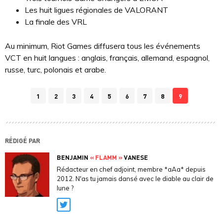
Les huit ligues régionales de VALORANT
La finale des VRL
Au minimum, Riot Games diffusera tous les événements
VCT en huit langues : anglais, français, allemand, espagnol,
russe, turc, polonais et arabe.
1
2
3
4
5
6
7
8
9
RÉDIGÉ PAR
BENJAMIN
« FLAMM »
VANESE
Rédacteur en chef adjoint, membre *aAa* depuis
2012. N'as tu jamais dansé avec le diable au clair de
lune ?
Twitter