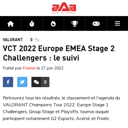
Me
Accueil
Flux
Directs
Compétitions
Actu jeux v
VALORANT
0
commentaires
VCT 2022 Europe EMEA Stage 2
Challengers : le suivi
Publié par
Flamm
le
27 juin 2022
0
ACCÉDER AUX
COMMENTAIRES
Retrouvez tous les résultats, le classement et l'agenda du
VALORANT Champions Tour 2022: Europe Stage 1
Challengers, Group Stage et Playoffs, tournoi auquel
participent notamment G2 Esports, Acend, et Fnatic.