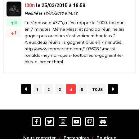
t00n
le 25/03/2015 à 18:58
Modifié le 17/04/2019 à 14:42
0
En réponse a #37"ça t'en rapporte 1000, toujours
en 7 minutes. Même Messi et ronaldo réuni ne les
1
gagne pas ou alors s'est vraiment honteux,"
A eux deux réunis ils gagnent plus en 7 minutes.
http://www.topmercato.com/103608,1/messi-
ronaldo-neymar-quels-footballeurs-gagnent-le-
plus-d-argent.html
1
2
3
4
5
TOUS
Nous contacter
Partenaires
Boutique