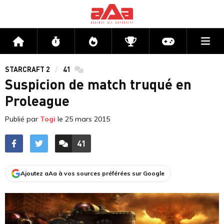
Me
Accueil
Flux
Directs
Compétitions
Actu jeux v
STARCRAFT 2
41
commentaires
Suspicion de match truqué en
Proleague
Publié par
Togi
le
25 mars 2015
41
ACCÉDER AUX
COMMENTAIRES
Ajoutez aAa à vos sources préférées sur Google