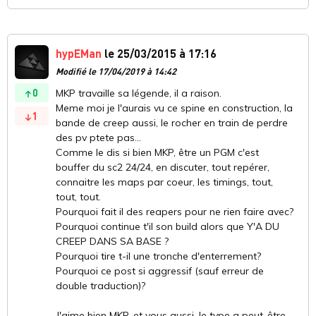
hypEMan
le 25/03/2015 à 17:16
Modifié le 17/04/2019 à 14:42
0
MKP travaille sa légende, il a raison.
Meme moi je l'aurais vu ce spine en construction, la
1
bande de creep aussi, le rocher en train de perdre
des pv ptete pas...
Comme le dis si bien MKP, être un PGM c'est
bouffer du sc2 24/24, en discuter, tout repérer,
connaitre les maps par coeur, les timings, tout,
tout, tout.
Pourquoi fait il des reapers pour ne rien faire avec?
Pourquoi continue t'il son build alors que Y'A DU
CREEP DANS SA BASE ?
Pourquoi tire t-il une tronche d'enterrement?
Pourquoi ce post si aggressif (sauf erreur de
double traduction)?
J'aime bien MKP, et vous aussi, le type a peut-être