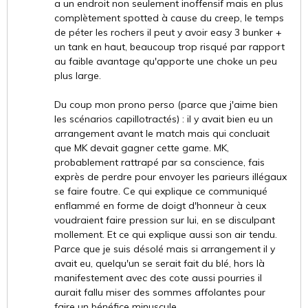
a un endroit non seulement inoffensif mais en plus
complètement spotted à cause du creep, le temps
de péter les rochers il peut y avoir easy 3 bunker +
un tank en haut, beaucoup trop risqué par rapport
au faible avantage qu'apporte une choke un peu
plus large.
Du coup mon prono perso (parce que j'aime bien
les scénarios capillotractés) : il y avait bien eu un
arrangement avant le match mais qui concluait
que MK devait gagner cette game. MK,
probablement rattrapé par sa conscience, fais
exprès de perdre pour envoyer les parieurs illégaux
se faire foutre. Ce qui explique ce communiqué
enflammé en forme de doigt d'honneur à ceux
voudraient faire pression sur lui, en se disculpant
mollement. Et ce qui explique aussi son air tendu.
Parce que je suis désolé mais si arrangement il y
avait eu, quelqu'un se serait fait du blé, hors là
manifestement avec des cote aussi pourries il
aurait fallu miser des sommes affolantes pour
faire un bénéfice minuscule.