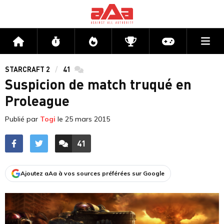
Me
Accueil
Flux
Directs
Compétitions
Actu jeux v
STARCRAFT 2
41
commentaires
Suspicion de match truqué en
Proleague
Publié par
Togi
le
25 mars 2015
41
ACCÉDER AUX
COMMENTAIRES
Ajoutez aAa à vos sources préférées sur Google