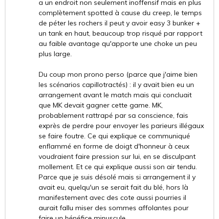
a un endroit non seulement inoffensif mais en plus
complètement spotted à cause du creep, le temps
de péter les rochers il peut y avoir easy 3 bunker +
un tank en haut, beaucoup trop risqué par rapport
au faible avantage qu'apporte une choke un peu
plus large.
Du coup mon prono perso (parce que j'aime bien
les scénarios capillotractés) : il y avait bien eu un
arrangement avant le match mais qui concluait
que MK devait gagner cette game. MK,
probablement rattrapé par sa conscience, fais
exprès de perdre pour envoyer les parieurs illégaux
se faire foutre. Ce qui explique ce communiqué
enflammé en forme de doigt d'honneur à ceux
voudraient faire pression sur lui, en se disculpant
mollement. Et ce qui explique aussi son air tendu.
Parce que je suis désolé mais si arrangement il y
avait eu, quelqu'un se serait fait du blé, hors là
manifestement avec des cote aussi pourries il
aurait fallu miser des sommes affolantes pour
faire un bénéfice minuscule.