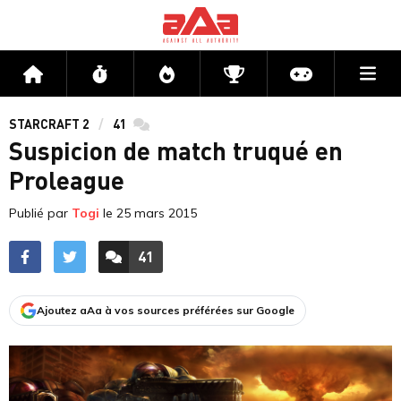
Me
Accueil
Flux
Directs
Compétitions
Actu jeux v
STARCRAFT 2
41
commentaires
Suspicion de match truqué en
Proleague
Publié par
Togi
le
25 mars 2015
41
ACCÉDER AUX
COMMENTAIRES
Ajoutez aAa à vos sources préférées sur Google