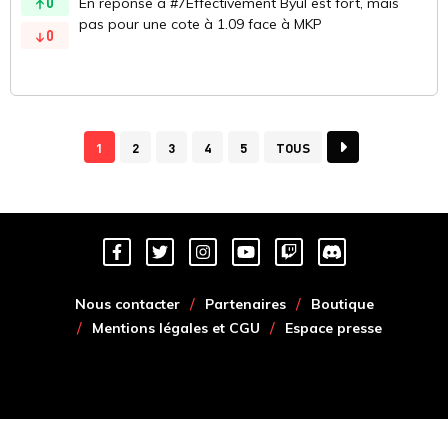
0
En réponse a #7Effectivement Byul est fort, mais
pas pour une cote à 1.09 face à MKP
0
1
2
3
4
5
TOUS
Nous contacter
Partenaires
Boutique
Mentions légales et CGU
Espace presse