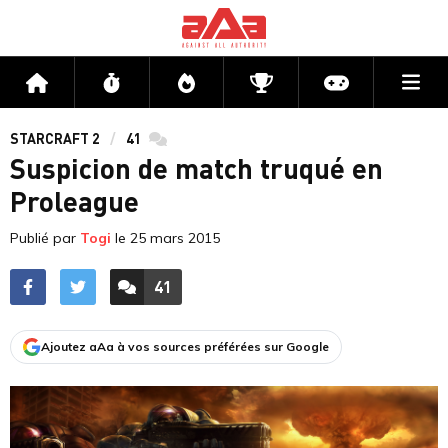
Me
Accueil
Flux
Directs
Compétitions
Actu jeux v
STARCRAFT 2
41
commentaires
Suspicion de match truqué en
Proleague
Publié par
Togi
le
25 mars 2015
41
ACCÉDER AUX
COMMENTAIRES
Ajoutez aAa à vos sources préférées sur Google