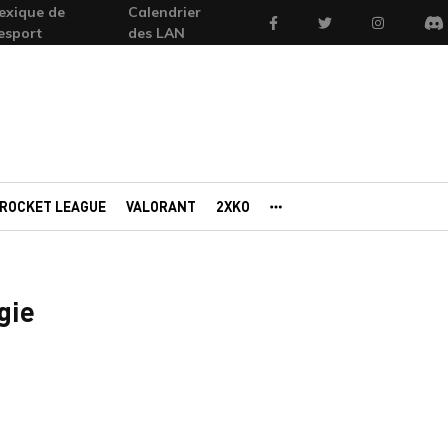
exique de
Calendrier
Facebook
Twitter
Instagram
'esport
des LAN
Di
ROCKET LEAGUE
VALORANT
2XKO
AUTRES PORTAILS
gie