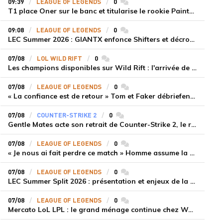
09:39
LEAGUE OF LEGENDS
0
commentaires
T1 place Oner sur le banc et titularise le rookie Painter face à Hanwha Life Esports
09:08
LEAGUE OF LEGENDS
0
commentaires
LEC Summer 2026 : GIANTX enfonce Shifters et décroche sa première victoire
07/08
LOL WILD RIFT
0
commentaires
Les champions disponibles sur Wild Rift : l'arrivée de Cho'Gath
07/08
LEAGUE OF LEGENDS
0
commentaires
« La confiance est de retour » Tom et Faker débriefent la victoire convaincante de T1 face à Dplus KIA
07/08
COUNTER-STRIKE 2
0
commentaires
Gentle Mates acte son retrait de Counter-Strike 2, le roster ibérique libéré
07/08
LEAGUE OF LEGENDS
0
commentaires
« Je nous ai fait perdre ce match » Homme assume la responsabilité de la défaite de HLE face à Gen.G
07/08
LEAGUE OF LEGENDS
0
commentaires
LEC Summer Split 2026 : présentation et enjeux de la troisième semaine de compétition
07/08
LEAGUE OF LEGENDS
0
commentaires
Mercato LoL LPL : le grand ménage continue chez Weibo Gaming, Jiejie quitte le navire au profit de Xiaohao