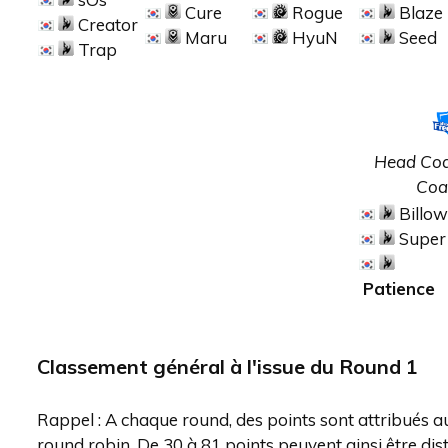
Cure
Rogue
Blaze
Creator
Maru
HyuN
Seed
Trap
Head Coa
Coa
Billo
Super
Patience
Classement général à l'issue du Round 1
Rappel : A chaque round, des points sont attribués au
round robin. De 30 à 81 points peuvent ainsi être di