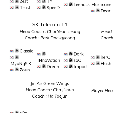
Zest
TY
Leenock
Hurricane
Trust
SpeeD
Dear
SK Telecom T1
Head Coach : Choi Yeon-seong
Head 
Coach : Park Dae-gyeong
Coach
Classic
Dark
herO
INnoVation
soO
MyuNgSiK
Hush
Dream
Impact
Zoun
Jin Air Green Wings
Head Coach : Cha Ji-hun
Player Hea
Coach : Ha Taejun
sOs