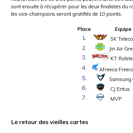
sont ensuite à récupérer pour les deux finalistes du
les vice-champions seront gratifiés de 10 points.
Place
Equipe
1.
SK Telec
2.
Jin Air G
3.
KT Rolste
4.
Afreeca Freec
5.
Samsung 
6.
CJ Entus
7.
MVP
Le retour des vieilles cartes