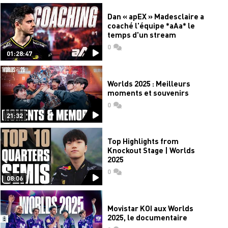
Dan « apEX » Madesclaire a
coaché l'équipe *aAa* le
temps d'un stream
0
commentaires
01:28:47
Worlds 2025 : Meilleurs
moments et souvenirs
0
commentaires
21:32
Top Highlights from
Knockout Stage | Worlds
2025
0
commentaires
08:06
Movistar KOI aux Worlds
2025, le documentaire