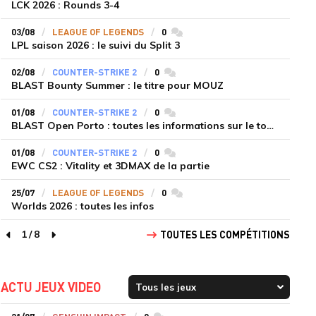
LCK 2026 : Rounds 3-4
03/08
LEAGUE OF LEGENDS
0
commentaires
LPL saison 2026 : le suivi du Split 3
02/08
COUNTER-STRIKE 2
0
commentaires
BLAST Bounty Summer : le titre pour MOUZ
01/08
COUNTER-STRIKE 2
0
commentaires
BLAST Open Porto : toutes les informations sur le tournoi
01/08
COUNTER-STRIKE 2
0
commentaires
EWC CS2 : Vitality et 3DMAX de la partie
25/07
LEAGUE OF LEGENDS
0
commentaires
Worlds 2026 : toutes les infos
1
/
8
TOUTES LES COMPÉTITIONS
page précédente
page suivante
ACTU JEUX VIDEO