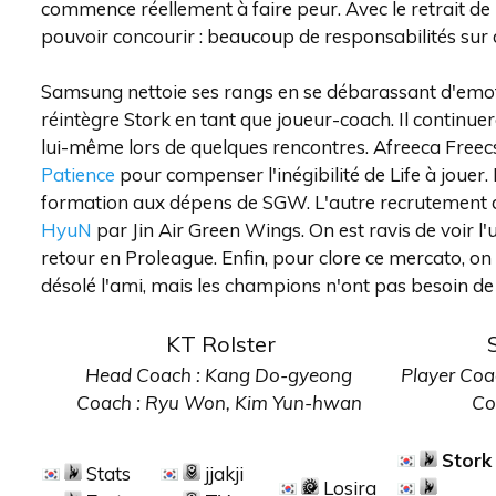
commence réellement à faire peur. Avec le retrait de 
pouvoir concourir : beaucoup de responsabilités sur d
Samsung nettoie ses rangs en se débarassant d'emotio
réintègre Stork en tant que joueur-coach. Il continue
lui-même lors de quelques rencontres. Afreeca Freec
Patience
pour compenser l'inégibilité de Life à jouer
formation aux dépens de SGW. L'autre recrutement de 
HyuN
par Jin Air Green Wings. On est ravis de voir l
retour en Proleague. Enfin, pour clore ce mercato, o
désolé l'ami, mais les champions n'ont pas besoin de 
KT Rolster
Head Coach : Kang Do-gyeong
Player Coa
Coach : Ryu Won, Kim Yun-hwan
Co
Stork
Stats
jjakji
Losira