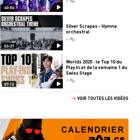
0
commentaires
40:54
Silver Scrapes - Hymne
orchestral
0
commentaires
03:37
Worlds 2025 : le Top 10 du
Play In et de la semaine 1 du
Swiss Stage
0
commentaires
07:12
VOIR TOUTES LES VIDÉOS