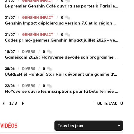
31/07
GENSHIN IMPACT
0
commentaires
Le premier Genshin Café ouvrira ses portes à Paris le 14 août
31/07
GENSHIN IMPACT
0
commentaires
Genshin Impact déploiera sa version 7.0 et la région de Snezhnaya le 12 août
31/07
GENSHIN IMPACT
0
commentaires
Codes primo-gemmes Genshin Impact juillet 2026 - version 7.0
18/07
DIVERS
0
commentaires
Gamescom 2026 : HoYoverse dévoile son programme et présente deux nouveaux jeux inédits
30/06
DIVERS
0
commentaires
UGREEN et Honkai: Star Rail dévoilent une gamme d'accessoires de recharge en édition limitée
22/06
DIVERS
0
commentaires
HoYoverse ouvre les inscriptions pour la bêta fermée de Honkai : Nexus Anima
1
/
8
TOUTE L'ACTU
page précédente
page suivante
VIDÉOS