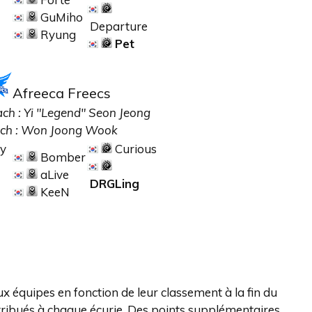
GuMiho
Departure
Ryung
Pet
Afreeca Freecs
ch :
Yi "Legend" Seon Jeong
ch :
Won Joong Wook
wy
Curious
Bomber
aLive
DRGLing
KeeN
x équipes en fonction de leur classement à la fin du
stribués à chaque écurie. Des points supplémentaires