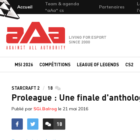
Team & agenda
L
Accueil
Partenaires
*aAa* cs
l
Team-aAa - against All authority
LIVING FOR ESPORT
SINCE 2000
MSI 2026
COMPÉTITIONS
LEAGUE OF LEGENDS
CS2
STARCRAFT 2
18
commentaires
Proleague : Une finale d'antholo
Publié par
SGi.Balrog
le
21 mai 2016
18
ACCÉDER AUX
COMMENTAIRES