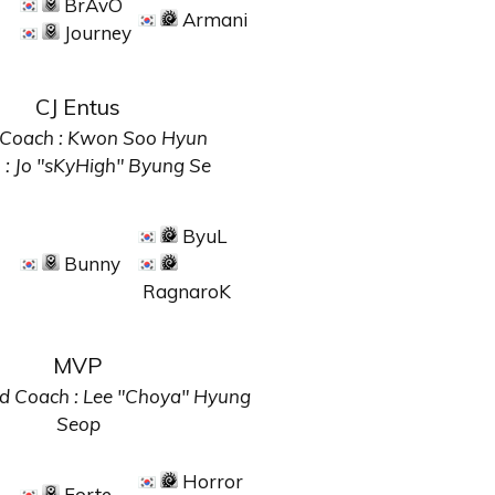
BrAvO
Armani
Journey
CJ Entus
Coach :
Kwon Soo Hyun
 :
Jo "sKyHigh" Byung Se
ByuL
Bunny
RagnaroK
MVP
d Coach :
Lee "Choya" Hyung
Seop
Horror
Forte