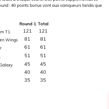
 round : 40 points bonus vont aux vainqueurs tandis que
Round 1
Total
121
121
om T1
81
81
reen Wings
61
61
r
51
51
s
45
45
Galaxy
40
40
35
35