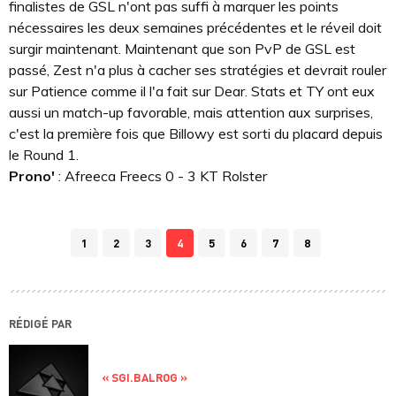
finalistes de GSL n'ont pas suffi à marquer les points
nécessaires les deux semaines précédentes et le réveil doit
surgir maintenant. Maintenant que son PvP de GSL est
passé, Zest n'a plus à cacher ses stratégies et devrait rouler
sur Patience comme il l'a fait sur Dear. Stats et TY ont eux
aussi un match-up favorable, mais attention aux surprises,
c'est la première fois que Billowy est sorti du placard depuis
le Round 1.
Prono'
: Afreeca Freecs 0 - 3 KT Rolster
1
2
3
4
5
6
7
8
RÉDIGÉ PAR
« SGI.BALROG »