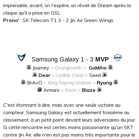
imprenable, avant, on l'espère, un réveil de Dream après la
claque qu'il a prise en GSL.
Prono'
: SK Telecom T1 3 - 2 Jin Air Green Wings
Samsung Galaxy 1 - 3
MVP
Journey
< Overgrowth >
GuMiho
Dear
< Lerilak Crest >
Seed
BrAvO
< King Sejong Station >
Ryung
Armani
< Frost >
Blaze
C'est étonnant à dire, mais avec une seule victoire au
compteur, Samsung Galaxy est actuellement troisième au
classement, à un petit point devant leurs adversaires du jour.
Si cette rencontre est certes moins passionante qu'un SKT
contre Jin Air, elle n'en est pas moins très importante pour le