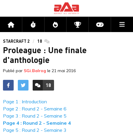
Me
Accueil
Flux
Directs
Compétitions
Actu jeux v
STARCRAFT 2
18
commentaires
Proleague : Une finale
d'anthologie
Publié par
SGi.Balrog
le
21 mai 2016
18
ACCÉDER AUX
COMMENTAIRES
Page 1 : Introduction
Page 2 : Round 2 - Semaine 6
Page 3 : Round 2 - Semaine 5
Page 4 : Round 2 - Semaine 4
Page 5 : Round 2 - Semaine 3