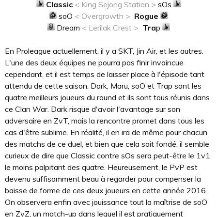
Classic
< King Sejong Station >
sOs
soO
< Overgrowth >
Rogue
Dream
< Lerilak Crest >
Tra
p
En Proleague actuellement, il y a SKT, Jin Air, et les autres.
L'une des deux équipes ne pourra pas finir invaincue
cependant, et il est temps de laisser place à l'épisode tant
attendu de cette saison. Dark, Maru, soO et Trap sont les
quatre meilleurs joueurs du round et ils sont tous réunis dans
ce Clan War. Dark risque d'avoir l'avantage sur son
adversaire en ZvT, mais la rencontre promet dans tous les
cas d'être sublime. En réalité, il en ira de même pour chacun
des matchs de ce duel, et bien que cela soit fondé, il semble
curieux de dire que Classic contre sOs sera peut-être le 1v1
le moins palpitant des quatre. Heureusement, le PvP est
devenu suffisamment beau à regarder pour compenser la
baisse de forme de ces deux joueurs en cette année 2016.
On observera enfin avec jouissance tout la maîtrise de soO
en ZvZ, un match-up dans lequel il est pratiquement