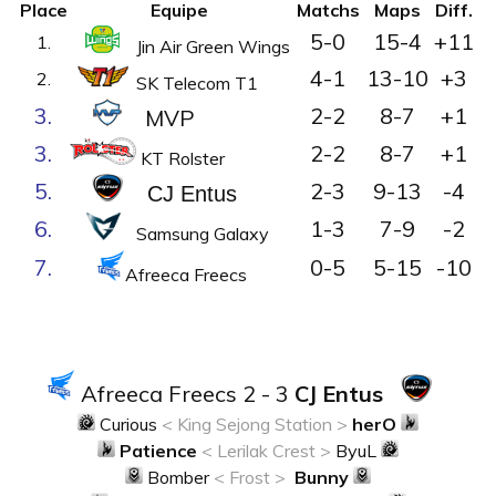
Place
Equipe
Matchs
Maps
Diff.
5-0
15-4
+11
1.
Jin Air Green Wings
4-1
13-10
+3
2.
SK Telecom T1
3.
2-2
8-7
+1
MVP
3.
2-2
8-7
+1
KT Rolster
5.
2-3
9-13
-4
CJ Entus
6.
1-3
7-9
-2
Samsung Galaxy
7.
0-5
5-15
-10
Afreeca Freecs
Afreeca Freecs 2 - 3
CJ Entus
Curious
< King Sejong Station >
herO
Patience
< Lerilak Crest >
ByuL
Bomber
< Frost >
Bunny