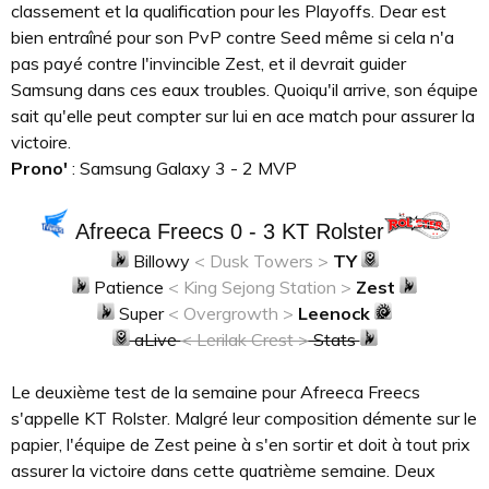
classement et la qualification pour les Playoffs. Dear est
bien entraîné pour son PvP contre Seed même si cela n'a
pas payé contre l'invincible Zest, et il devrait guider
Samsung dans ces eaux troubles. Quoiqu'il arrive, son équipe
sait qu'elle peut compter sur lui en ace match pour assurer la
victoire.
Prono'
: Samsung Galaxy 3 - 2 MVP
Afreeca Freecs 0 - 3 KT Rolster
Billowy
< Dusk Towers >
TY
Patience
< King Sejong Station >
Zest
Super
< Overgrowth >
Leenock
aLive
< Lerilak Crest >
Stats
Le deuxième test de la semaine pour Afreeca Freecs
s'appelle KT Rolster. Malgré leur composition démente sur le
papier, l'équipe de Zest peine à s'en sortir et doit à tout prix
assurer la victoire dans cette quatrième semaine. Deux