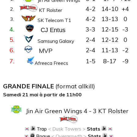
Jin Air Green Wings
4-2
14-10
+4
2.
KT Rolster
4-2
13-13
0
3.
SK Telecom T1
4.
3-3
12-15
-3
CJ Entus
5.
2-4
12-12
0
Samsung Galaxy
6.
2-4
11-13
-2
MVP
7.
1-5
8-17
-9
Afreeca Freecs
GRANDE FINALE
(format allkill)
Samedi 21 mai à partir de 11h00
Jin Air Green Wings 4 - 3 KT Rolster
Trap
< Dusk Towers >
Stats
Rogue
< Overgrowth >
Stats