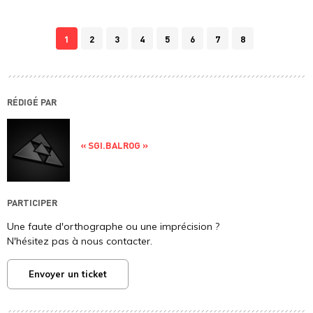
1
2
3
4
5
6
7
8
RÉDIGÉ PAR
« SGI.BALROG »
PARTICIPER
Une faute d'orthographe ou une imprécision ?
N'hésitez pas à nous contacter.
Envoyer un ticket