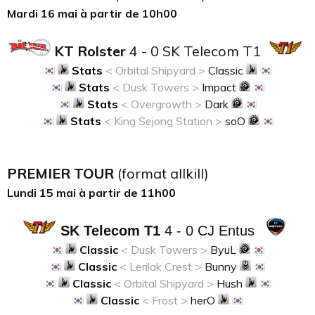
Mardi 16 mai à partir de 10h00
KT Rolster
4 - 0 SK Telecom T1
Stats
< Orbital Shipyard >
Classic
Stats
< Dusk Towers >
Impact
Stats
< Overgrowth >
Dark
Stats
<
King Sejong Station >
soO
PREMIER TOUR
(format allkill)
Lundi 15 mai à partir de 11h00
SK Telecom T1
4 - 0 CJ Entus
Classic
< Dusk Towers >
ByuL
Classic
< Lerilak Crest >
Bunny
Classic
< Orbital Shipyard >
Hush
Classic
< Frost >
herO