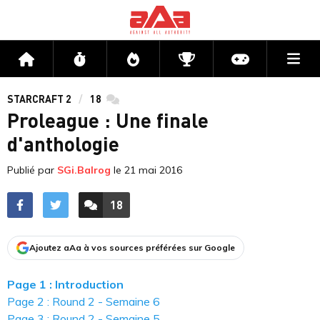
Me
Accueil
Flux
Directs
Compétitions
Actu jeux v
STARCRAFT 2
18
commentaires
Proleague : Une finale
d'anthologie
Publié par
SGi.Balrog
le
21 mai 2016
18
ACCÉDER AUX
COMMENTAIRES
Ajoutez aAa à vos sources préférées sur Google
Page 1 : Introduction
Page 2 : Round 2 - Semaine 6
Page 3 : Round 2 - Semaine 5