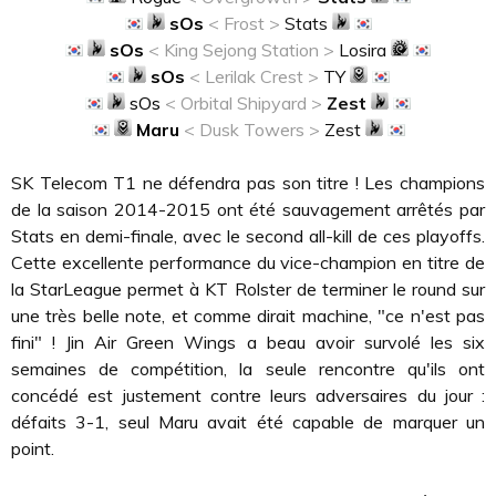
sOs
< Frost >
Stats
sOs
< King Sejong Station >
Losira
sOs
< Lerilak Crest >
TY
sOs
< Orbital Shipyard >
Zest
Maru
< Dusk Towers >
Zest
SK Telecom T1 ne défendra pas son titre ! Les champions
de la saison 2014-2015 ont été sauvagement arrêtés par
Stats en demi-finale, avec le second all-kill de ces playoffs.
Cette excellente performance du vice-champion en titre de
la StarLeague permet à KT Rolster de terminer le round sur
une très belle note, et comme dirait machine, "ce n'est pas
fini" ! Jin Air Green Wings a beau avoir survolé les six
semaines de compétition, la seule rencontre qu'ils ont
concédé est justement contre leurs adversaires du jour :
défaits 3-1, seul Maru avait été capable de marquer un
point.