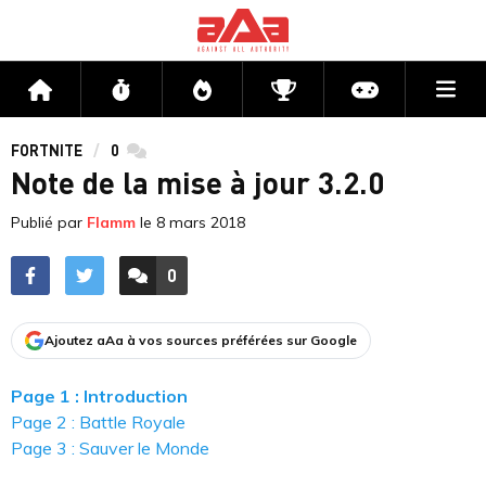
Me
Accueil
Flux
Directs
Compétitions
Actu jeux v
FORTNITE
0
commentaires
Note de la mise à jour 3.2.0
Publié par
Flamm
le
8 mars 2018
0
ACCÉDER AUX
COMMENTAIRES
Ajoutez aAa à vos sources préférées sur Google
Page 1 : Introduction
Page 2 : Battle Royale
Page 3 : Sauver le Monde