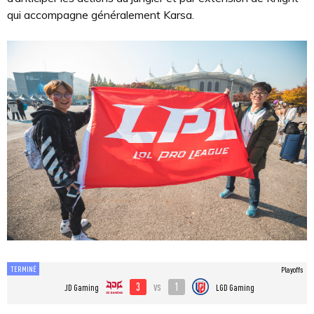
qui accompagne généralement Karsa.
TERMINÉ
Playoffs
3
1
vs
JD Gaming
LGD Gaming