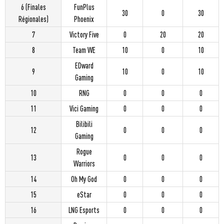
6 (Finales
FunPlus
30
0
30
Régionales)
Phoenix
7
Victory Five
0
20
20
8
⁠Team WE
10
0
10
EDward
9
10
0
10
Gaming
10
RNG
0
0
0
11
Vici Gaming
0
0
0
Bilibili
12
0
0
0
Gaming
Rogue
13
0
0
0
Warriors
14
Oh My God
0
0
0
15
eStar
0
0
0
16
LNG Esports
0
0
0