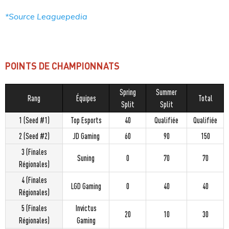
*Source Leaguepedia
POINTS DE CHAMPIONNATS
Spring
Summer
Rang
Équipes
Total
Split
Split
1 (Seed #1)
Top Esports
40
Qualifiée
Qualifiée
2 (Seed #2)
JD Gaming
60
90
150
3 (Finales
Suning
0
70
70
Régionales)
4 (Finales
LGD Gaming
0
40
40
Régionales)
5 (Finales
Invictus
20
10
30
Régionales)
Gaming