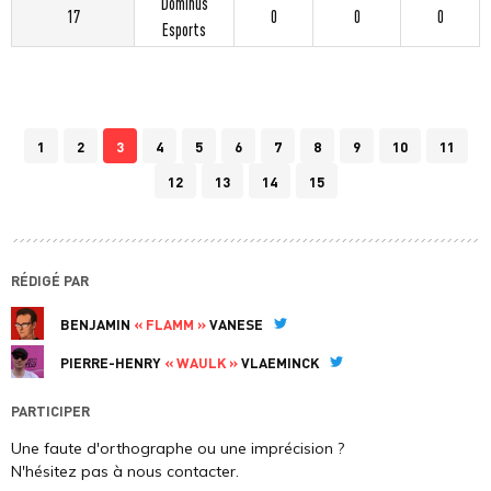
Dominus
17
0
0
0
Esports
1
2
3
4
5
6
7
8
9
10
11
12
13
14
15
RÉDIGÉ PAR
BENJAMIN
« FLAMM »
VANESE
Twitter
PIERRE-HENRY
« WAULK »
VLAEMINCK
Twitter
PARTICIPER
Une faute d'orthographe ou une imprécision ?
N'hésitez pas à nous contacter.