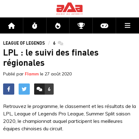
Me
Accueil
Flux
Directs
Compétitions
Actu jeux v
LEAGUE OF LEGENDS
6
commentaires
LPL : le suivi des finales
régionales
Publié par
Flamm
le
27 août 2020
6
ACCÉDER AUX
COMMENTAIRES
Retrouvez le programme, le classement et les résultats de la
LPL, League of Legends Pro League, Summer Split saison
2020, le championnat auquel participent les meilleures
équipes chinoises du circuit.