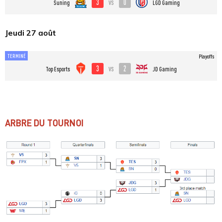
3
0
vs
Suning
LGD Gaming
Jeudi 27 août
TERMINÉ
Playoffs
3
2
vs
Top Esports
JD Gaming
ARBRE DU TOURNOI