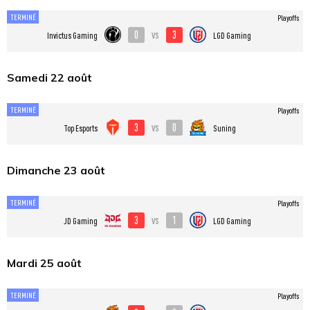
TERMINÉ
Playoffs
0
3
vs
Invictus Gaming
LGD Gaming
Samedi 22 août
TERMINÉ
Playoffs
3
0
vs
Top Esports
Suning
Dimanche 23 août
TERMINÉ
Playoffs
3
1
vs
JD Gaming
LGD Gaming
Mardi 25 août
TERMINÉ
Playoffs