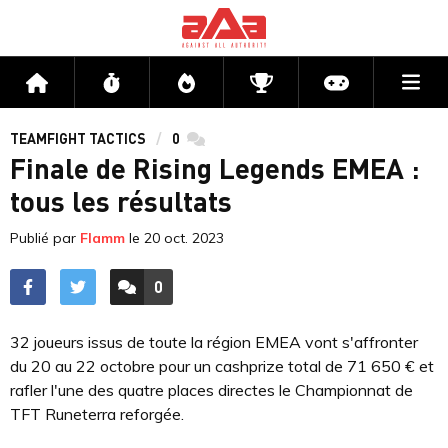
Me
Accueil
Flux
Directs
Compétitions
Actu jeux v
TEAMFIGHT TACTICS
0
commentaires
Finale de Rising Legends EMEA :
tous les résultats
Publié par
Flamm
le
20 oct. 2023
0
ACCÉDER AUX
COMMENTAIRES
32 joueurs issus de toute la région EMEA vont s'affronter
du 20 au 22 octobre pour un cashprize total de 71 650 € et
rafler l'une des quatre places directes le Championnat de
TFT Runeterra reforgée.