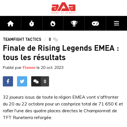
Me
Accueil
Flux
Directs
Compétitions
Actu jeux v
TEAMFIGHT TACTICS
0
commentaires
Finale de Rising Legends EMEA :
tous les résultats
Publié par
Flamm
le
20 oct. 2023
0
ACCÉDER AUX
COMMENTAIRES
32 joueurs issus de toute la région EMEA vont s'affronter
du 20 au 22 octobre pour un cashprize total de 71 650 € et
rafler l'une des quatre places directes le Championnat de
TFT Runeterra reforgée.