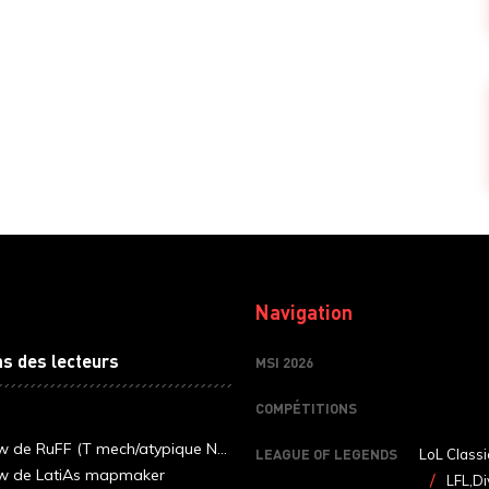
Navigation
ns des lecteurs
MSI 2026
COMPÉTITIONS
ew de RuFF (T mech/atypique N...
LEAGUE OF LEGENDS
LoL Classi
ew de LatiAs mapmaker
LFL,Di