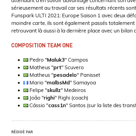
attendant d'en savoir davantage concernant son aven
sérieusement au travail car ses résultats récents son
Funspark ULTI 2021: Europe Saison 1 avec deux défai
moindre carte, ils sont également passés totalement 
retrouvant là aussi à la dernière place avec un bilan
COMPOSITION TEAM ONE
Pedro "
Maluk3
" Campos
Matheus "
prt
" Scuvero
Matheus "
pesadelo
" Panisset
Mario "
malbsMd
" Samayoa
Felipe "
skullz
" Medeiros
João "
righi
" Righi (coach)
Cássio "
cass1n
" Santos (sur la liste des trans
RÉDIGÉ PAR