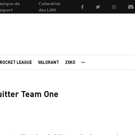
exique de
Calendrier
Facebook
Twitter
Instagram
'esport
des LAN
Di
ROCKET LEAGUE
VALORANT
2XKO
AUTRES PORTAILS
quitter Team One