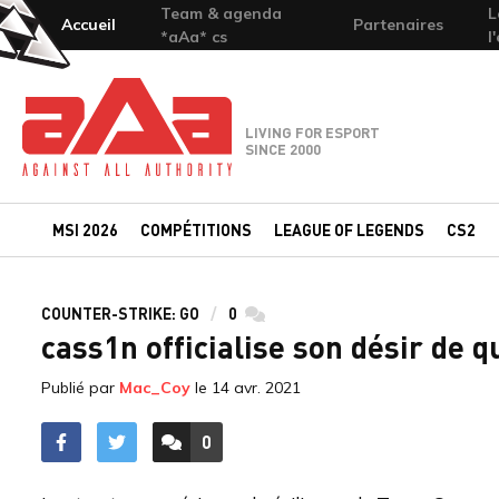
Team & agenda
L
Accueil
Partenaires
*aAa* cs
l
Team-aAa - against All authority
LIVING FOR ESPORT
SINCE 2000
MSI 2026
COMPÉTITIONS
LEAGUE OF LEGENDS
CS2
COUNTER-STRIKE: GO
0
commentaires
cass1n officialise son désir de 
Publié par
Mac_Coy
le
14 avr. 2021
0
ACCÉDER AUX
COMMENTAIRES