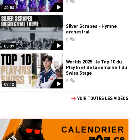
0
commentaires
40:54
Silver Scrapes - Hymne
orchestral
0
commentaires
03:37
Worlds 2025 : le Top 10 du
Play In et de la semaine 1 du
Swiss Stage
0
commentaires
07:12
VOIR TOUTES LES VIDÉOS