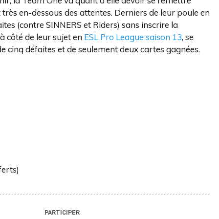
ir, la Team One va quant à elle devoir se remettre
t très en-dessous des attentes. Derniers de leur poule en
tes (contre SINNERS et Riders) sans inscrire la
à côté de leur sujet en
ESL Pro League saison 13
, se
 de cinq défaites et de seulement deux cartes gagnées.
ferts)
PARTICIPER