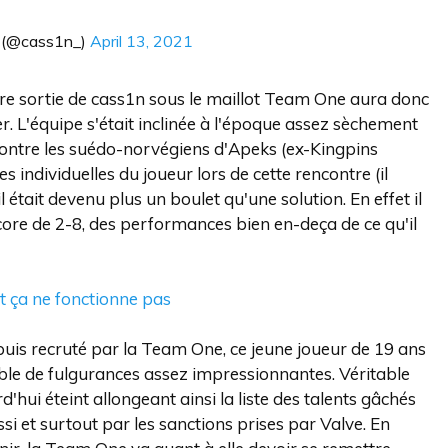
 (@cass1n_)
April 13, 2021
ière sortie de cass1n sous le maillot Team One aura donc
. L'équipe s'était inclinée à l'époque assez sèchement
contre les suédo-norvégiens d'Apeks (ex-Kingpins
s individuelles du joueur lors de cette rencontre (il
l était devenu plus un boulet qu'une solution. En effet il
core de 2-8, des performances bien en-deça de ce qu'il
et ça ne fonctionne pas
is recruté par la Team One, ce jeune joueur de 19 ans
able de fulgurances assez impressionnantes. Véritable
rd'hui éteint allongeant ainsi la liste des talents gâchés
i et surtout par les sanctions prises par Valve. En