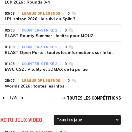
LCK 2026 : Rounds 3-4
03/08
LEAGUE OF LEGENDS
0
commentaires
LPL saison 2026 : le suivi du Split 3
02/08
COUNTER-STRIKE 2
0
commentaires
BLAST Bounty Summer : le titre pour MOUZ
01/08
COUNTER-STRIKE 2
0
commentaires
BLAST Open Porto : toutes les informations sur le tournoi
01/08
COUNTER-STRIKE 2
0
commentaires
EWC CS2 : Vitality et 3DMAX de la partie
25/07
LEAGUE OF LEGENDS
0
commentaires
Worlds 2026 : toutes les infos
1
/
8
TOUTES LES COMPÉTITIONS
page précédente
page suivante
ACTU JEUX VIDEO