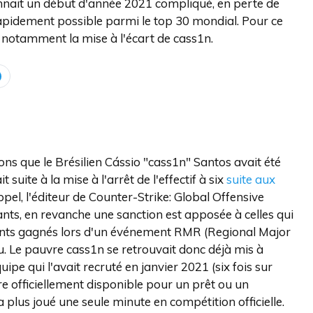
nait un début d'année 2021 compliqué, en perte de
 rapidement possible parmi le top 30 mondial. Pour ce
s, notamment la mise à l'écart de cass1n.
ons que le Brésilien Cássio "cass1n" Santos avait été
suite à la mise à l'arrêt de l'effectif à six
suite aux
ppel, l'éditeur de Counter-Strike: Global Offensive
nts, en revanche une sanction est apposée à celles qui
points gagnés lors d'un événement RMR (Regional Major
u. Le pauvre cass1n se retrouvait donc déjà mis à
uipe qui l'avait recruté en janvier 2021 (six fois sur
are officiellement disponible pour un prêt ou un
a plus joué une seule minute en compétition officielle.