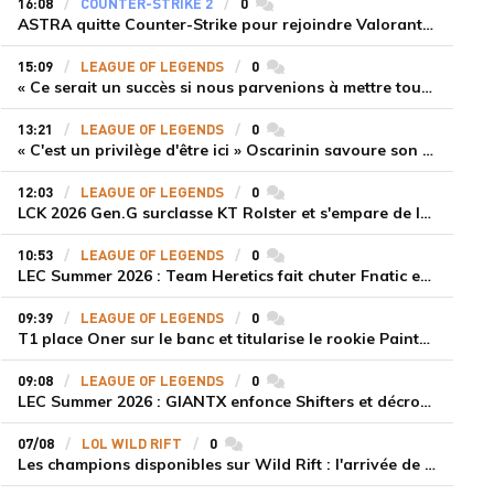
16:08
COUNTER-STRIKE 2
0
commentaires
ASTRA quitte Counter-Strike pour rejoindre Valorant et la scène compétitive Game Changers
15:09
LEAGUE OF LEGENDS
0
commentaires
« Ce serait un succès si nous parvenions à mettre tous les joueurs à niveau pour espérer atteindre les playoffs », Nukeduck et Mithy après la victoire de Team Heretics
13:21
LEAGUE OF LEGENDS
0
commentaires
« C'est un privilège d'être ici » Oscarinin savoure son retour en LEC et prépare sa revanche
12:03
LEAGUE OF LEGENDS
0
commentaires
LCK 2026 Gen.G surclasse KT Rolster et s'empare de la deuxième place du Legend Group
10:53
LEAGUE OF LEGENDS
0
commentaires
LEC Summer 2026 : Team Heretics fait chuter Fnatic et lance enfin sa saison estivale
09:39
LEAGUE OF LEGENDS
0
commentaires
T1 place Oner sur le banc et titularise le rookie Painter face à Hanwha Life Esports
09:08
LEAGUE OF LEGENDS
0
commentaires
LEC Summer 2026 : GIANTX enfonce Shifters et décroche sa première victoire
07/08
LOL WILD RIFT
0
commentaires
Les champions disponibles sur Wild Rift : l'arrivée de Cho'Gath