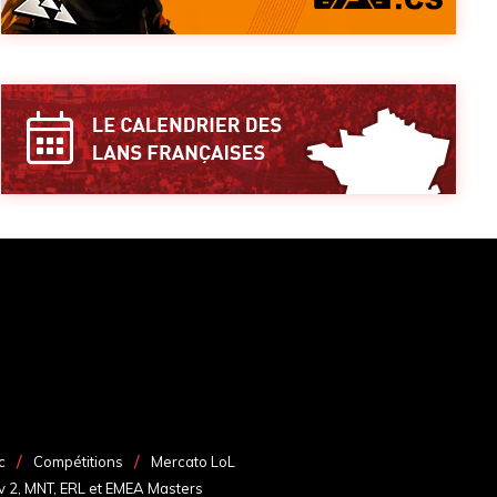
c
Compétitions
Mercato LoL
v 2, MNT, ERL et EMEA Masters