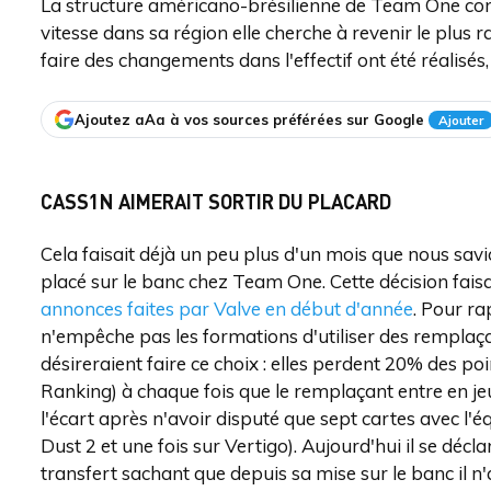
La structure américano-brésilienne de Team One con
vitesse dans sa région elle cherche à revenir le plus
faire des changements dans l'effectif ont été réalisé
Ajoutez aAa à vos sources préférées sur Google
Ajouter
CASS1N AIMERAIT SORTIR DU PLACARD
Cela faisait déjà un peu plus d'un mois que nous savi
placé sur le banc chez Team One. Cette décision faisait 
annonces faites par Valve en début d'année
. Pour ra
n'empêche pas les formations d'utiliser des remplaça
désireraient faire ce choix : elles perdent 20% des 
Ranking) à chaque fois que le remplaçant entre en je
l'écart après n'avoir disputé que sept cartes avec l'éq
Dust 2 et une fois sur Vertigo). Aujourd'hui il se décl
transfert sachant que depuis sa mise sur le banc il n'