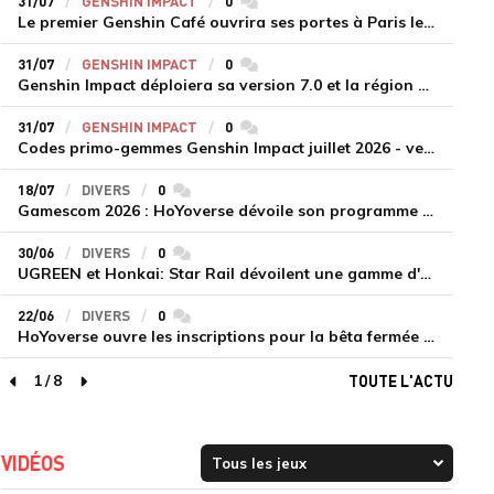
31/07
GENSHIN IMPACT
0
commentaires
Le premier Genshin Café ouvrira ses portes à Paris le 14 août
31/07
GENSHIN IMPACT
0
commentaires
Genshin Impact déploiera sa version 7.0 et la région de Snezhnaya le 12 août
31/07
GENSHIN IMPACT
0
commentaires
Codes primo-gemmes Genshin Impact juillet 2026 - version 7.0
18/07
DIVERS
0
commentaires
Gamescom 2026 : HoYoverse dévoile son programme et présente deux nouveaux jeux inédits
30/06
DIVERS
0
commentaires
UGREEN et Honkai: Star Rail dévoilent une gamme d'accessoires de recharge en édition limitée
22/06
DIVERS
0
commentaires
HoYoverse ouvre les inscriptions pour la bêta fermée de Honkai : Nexus Anima
1
/
8
TOUTE L'ACTU
page précédente
page suivante
VIDÉOS