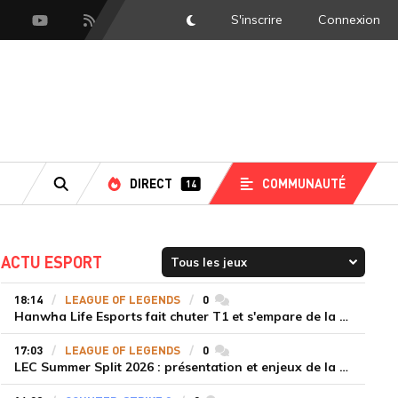
S'inscrire
Connexion
DarkMode
scord
Youtube
Flux RSS
DIRECT
COMMUNAUTÉ
14
RECHERCHE
ACTU ESPORT
18:14
LEAGUE OF LEGENDS
0
commentaires
Hanwha Life Esports fait chuter T1 et s'empare de la deuxième place du Legend Group
17:03
LEAGUE OF LEGENDS
0
commentaires
LEC Summer Split 2026 : présentation et enjeux de la troisième semaine de compétition