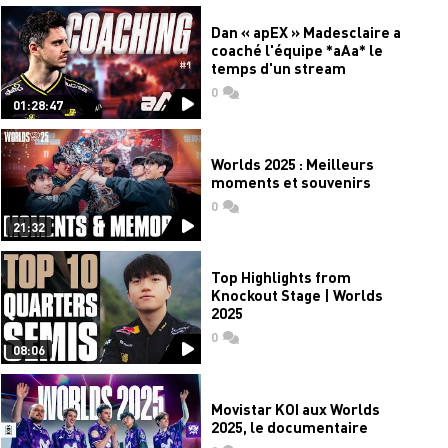
Dan « apEX » Madesclaire a
coaché l'équipe *aAa* le
temps d'un stream
0
commentaires
01:28:47
Worlds 2025 : Meilleurs
moments et souvenirs
0
commentaires
21:32
Top Highlights from
Knockout Stage | Worlds
2025
0
commentaires
08:06
Movistar KOI aux Worlds
2025, le documentaire