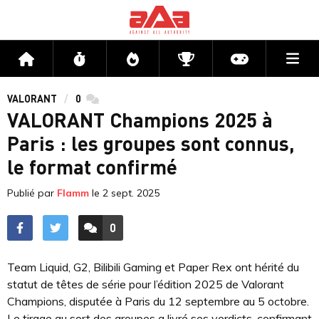
Me
Accueil
Flux
Directs
Compétitions
Actu jeux v
VALORANT
0
commentaires
VALORANT Champions 2025 à
Paris : les groupes sont connus,
le format confirmé
Publié par
Flamm
le
2 sept. 2025
0
ACCÉDER AUX
COMMENTAIRES
Team Liquid, G2, Bilibili Gaming et Paper Rex ont hérité du
statut de têtes de série pour l’édition 2025 de Valorant
Champions, disputée à Paris du 12 septembre au 5 octobre.
Le tirage au sort des groupes a livré ses verdicts, confirmant