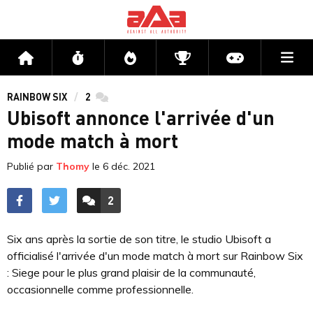
Me
Accueil
Flux
Directs
Compétitions
Actu jeux v
RAINBOW SIX
2
commentaires
Ubisoft annonce l'arrivée d'un
mode match à mort
Publié par
Thomy
le
6 déc. 2021
2
ACCÉDER AUX
COMMENTAIRES
Six ans après la sortie de son titre, le studio Ubisoft a
officialisé l'arrivée d'un mode match à mort sur Rainbow Six
: Siege pour le plus grand plaisir de la communauté,
occasionnelle comme professionnelle.