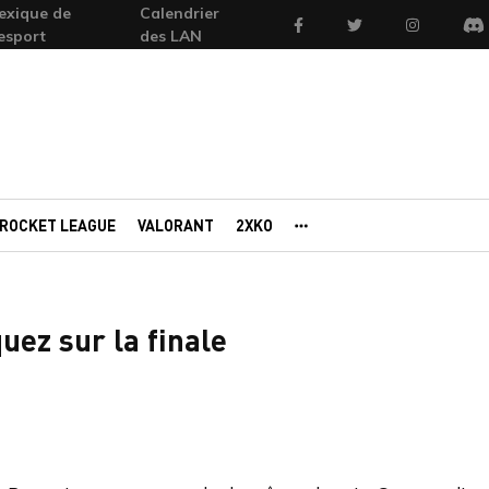
exique de
Calendrier
Facebook
Twitter
Instagram
'esport
des LAN
Di
ROCKET LEAGUE
VALORANT
2XKO
AUTRES PORTAILS
uez sur la finale