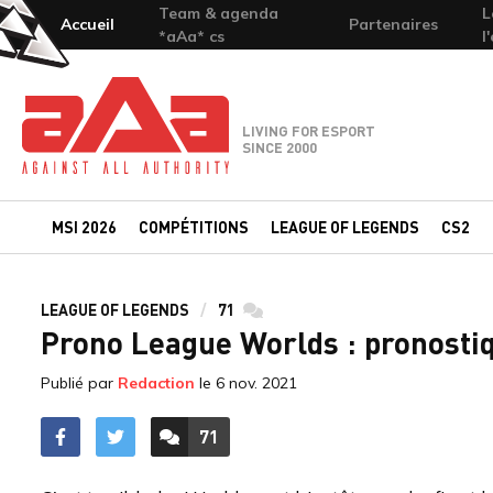
Team & agenda
L
Accueil
Partenaires
*aAa* cs
l
Team-aAa - against All authority
LIVING FOR ESPORT
SINCE 2000
MSI 2026
COMPÉTITIONS
LEAGUE OF LEGENDS
CS2
LEAGUE OF LEGENDS
71
commentaires
Prono League Worlds : pronostiq
Publié par
Redaction
le
6 nov. 2021
71
ACCÉDER AUX
COMMENTAIRES