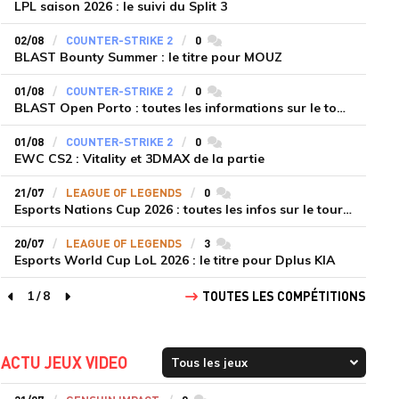
LPL saison 2026 : le suivi du Split 3
02/08
COUNTER-STRIKE 2
0
commentaires
BLAST Bounty Summer : le titre pour MOUZ
01/08
COUNTER-STRIKE 2
0
commentaires
BLAST Open Porto : toutes les informations sur le tournoi
01/08
COUNTER-STRIKE 2
0
commentaires
EWC CS2 : Vitality et 3DMAX de la partie
21/07
LEAGUE OF LEGENDS
0
commentaires
Esports Nations Cup 2026 : toutes les infos sur le tournoi
20/07
LEAGUE OF LEGENDS
3
commentaires
Esports World Cup LoL 2026 : le titre pour Dplus KIA
1
/
8
TOUTES LES COMPÉTITIONS
page précédente
page suivante
ACTU JEUX VIDEO