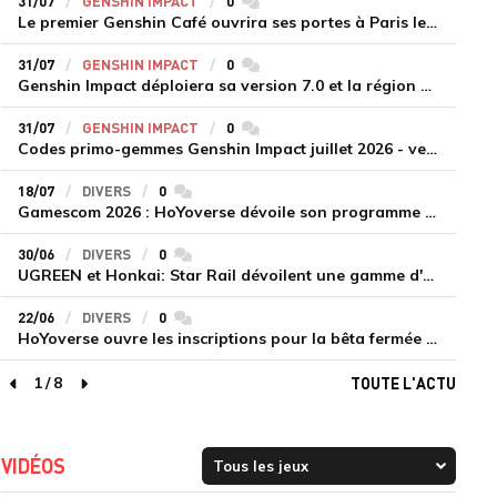
31/07
GENSHIN IMPACT
0
commentaires
Le premier Genshin Café ouvrira ses portes à Paris le 14 août
31/07
GENSHIN IMPACT
0
commentaires
Genshin Impact déploiera sa version 7.0 et la région de Snezhnaya le 12 août
31/07
GENSHIN IMPACT
0
commentaires
Codes primo-gemmes Genshin Impact juillet 2026 - version 7.0
18/07
DIVERS
0
commentaires
Gamescom 2026 : HoYoverse dévoile son programme et présente deux nouveaux jeux inédits
30/06
DIVERS
0
commentaires
UGREEN et Honkai: Star Rail dévoilent une gamme d'accessoires de recharge en édition limitée
22/06
DIVERS
0
commentaires
HoYoverse ouvre les inscriptions pour la bêta fermée de Honkai : Nexus Anima
1
/
8
TOUTE L'ACTU
page précédente
page suivante
VIDÉOS