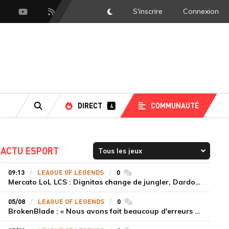
S'inscrire
Connexion
DarkMode
scord
Youtube
Flux RSS
DIRECT
COMMUNAUTÉ
4
RECHERCHE
ACTU ESPORT
09:13
LEAGUE OF LEGENDS
0
commentaires
Mercato LoL LCS : Dignitas change de jungler, Dardoch fait son retour en LCS, eXyu annonce sa retraite
05/08
LEAGUE OF LEGENDS
0
commentaires
BrokenBlade : « Nous avons fait beaucoup d'erreurs bêtes, mais une victoire reste une victoire et c'est une chose dont on peut se réjouir »