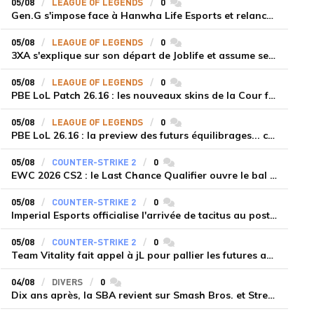
05/08
LEAGUE OF LEGENDS
0
commentaires
Gen.G s'impose face à Hanwha Life Esports et relance sa dynamique en LCK
05/08
LEAGUE OF LEGENDS
0
commentaires
3XA s'explique sur son départ de Joblife et assume ses torts
05/08
LEAGUE OF LEGENDS
0
commentaires
PBE LoL Patch 26.16 : les nouveaux skins de la Cour féérique
05/08
LEAGUE OF LEGENDS
0
commentaires
PBE LoL 26.16 : la preview des futurs équilibrages... coup d'arrêt pour les supports roamers
05/08
COUNTER-STRIKE 2
0
commentaires
EWC 2026 CS2 : le Last Chance Qualifier ouvre le bal à Paris du 7 au 9 août
05/08
COUNTER-STRIKE 2
0
commentaires
Imperial Esports officialise l'arrivée de tacitus au poste d'entraîneur
05/08
COUNTER-STRIKE 2
0
commentaires
Team Vitality fait appel à jL pour pallier les futures absences d'apEX et mezii
04/08
DIVERS
0
commentaires
Dix ans après, la SBA revient sur Smash Bros. et Street Fighter