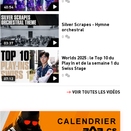
0
commentaires
40:54
Silver Scrapes - Hymne
orchestral
0
commentaires
03:37
Worlds 2025 : le Top 10 du
Play In et de la semaine 1 du
Swiss Stage
0
commentaires
07:12
VOIR TOUTES LES VIDÉOS