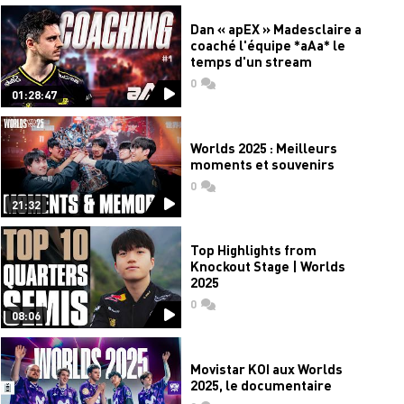
Dan « apEX » Madesclaire a
coaché l'équipe *aAa* le
temps d'un stream
0
commentaires
01:28:47
Worlds 2025 : Meilleurs
moments et souvenirs
0
commentaires
21:32
Top Highlights from
Knockout Stage | Worlds
2025
0
commentaires
08:06
Movistar KOI aux Worlds
2025, le documentaire