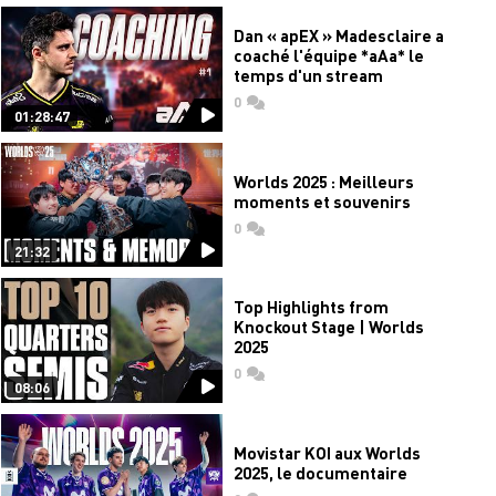
Dan « apEX » Madesclaire a
coaché l'équipe *aAa* le
temps d'un stream
0
commentaires
01:28:47
Worlds 2025 : Meilleurs
moments et souvenirs
0
commentaires
21:32
Top Highlights from
Knockout Stage | Worlds
2025
0
commentaires
08:06
Movistar KOI aux Worlds
2025, le documentaire