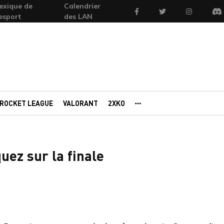
exique de
Calendrier
Facebook
Twitter
Instagram
'esport
des LAN
Di
ROCKET LEAGUE
VALORANT
2XKO
AUTRES PORTAILS
uez sur la finale