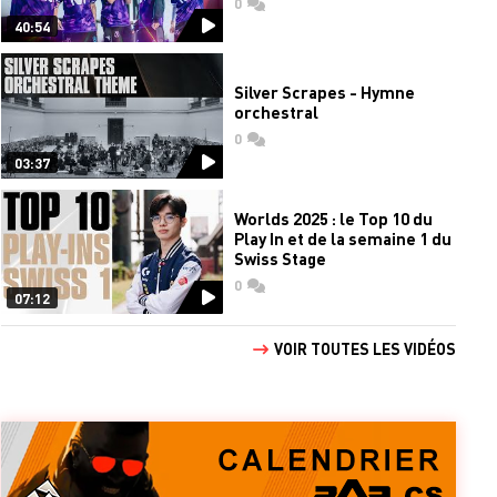
0
commentaires
40:54
Silver Scrapes - Hymne
orchestral
0
commentaires
03:37
Worlds 2025 : le Top 10 du
Play In et de la semaine 1 du
Swiss Stage
0
commentaires
07:12
VOIR TOUTES LES VIDÉOS