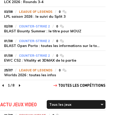
LCK 2026 : Rounds 3-4
03/08
LEAGUE OF LEGENDS
0
commentaires
LPL saison 2026 : le suivi du Split 3
02/08
COUNTER-STRIKE 2
0
commentaires
BLAST Bounty Summer : le titre pour MOUZ
01/08
COUNTER-STRIKE 2
0
commentaires
BLAST Open Porto : toutes les informations sur le tournoi
01/08
COUNTER-STRIKE 2
0
commentaires
EWC CS2 : Vitality et 3DMAX de la partie
25/07
LEAGUE OF LEGENDS
0
commentaires
Worlds 2026 : toutes les infos
1
/
8
TOUTES LES COMPÉTITIONS
page précédente
page suivante
ACTU JEUX VIDEO