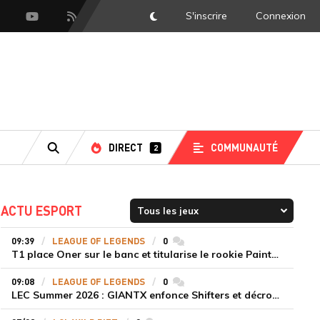
S'inscrire
Connexion
DarkMode
scord
Youtube
Flux RSS
DIRECT
COMMUNAUTÉ
2
RECHERCHE
ACTU ESPORT
09:39
LEAGUE OF LEGENDS
0
commentaires
T1 place Oner sur le banc et titularise le rookie Painter face à Hanwha Life Esports
09:08
LEAGUE OF LEGENDS
0
commentaires
LEC Summer 2026 : GIANTX enfonce Shifters et décroche sa première victoire