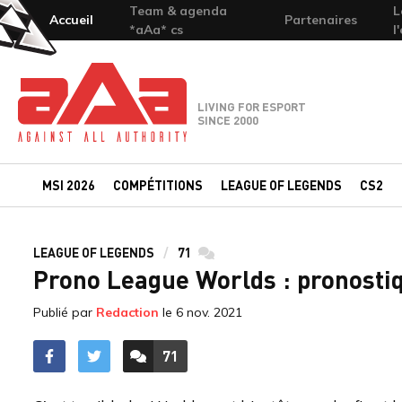
Team & agenda
L
Accueil
Partenaires
*aAa* cs
l
Team-aAa - against All authority
LIVING FOR ESPORT
SINCE 2000
MSI 2026
COMPÉTITIONS
LEAGUE OF LEGENDS
CS2
LEAGUE OF LEGENDS
71
commentaires
Prono League Worlds : pronostiq
Publié par
Redaction
le
6 nov. 2021
71
ACCÉDER AUX
COMMENTAIRES