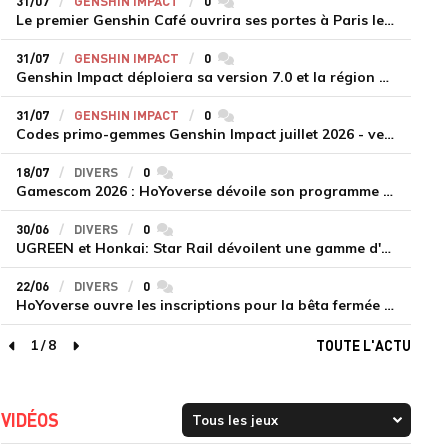
31/07
GENSHIN IMPACT
0
commentaires
Le premier Genshin Café ouvrira ses portes à Paris le 14 août
31/07
GENSHIN IMPACT
0
commentaires
Genshin Impact déploiera sa version 7.0 et la région de Snezhnaya le 12 août
31/07
GENSHIN IMPACT
0
commentaires
Codes primo-gemmes Genshin Impact juillet 2026 - version 7.0
18/07
DIVERS
0
commentaires
Gamescom 2026 : HoYoverse dévoile son programme et présente deux nouveaux jeux inédits
30/06
DIVERS
0
commentaires
UGREEN et Honkai: Star Rail dévoilent une gamme d'accessoires de recharge en édition limitée
22/06
DIVERS
0
commentaires
HoYoverse ouvre les inscriptions pour la bêta fermée de Honkai : Nexus Anima
1
/
8
TOUTE L'ACTU
page précédente
page suivante
VIDÉOS