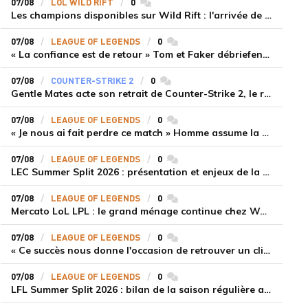
07/08
LOL WILD RIFT
0
commentaires
Les champions disponibles sur Wild Rift : l'arrivée de Cho'Gath
07/08
LEAGUE OF LEGENDS
0
commentaires
« La confiance est de retour » Tom et Faker débriefent la victoire convaincante de T1 face à Dplus KIA
07/08
COUNTER-STRIKE 2
0
commentaires
Gentle Mates acte son retrait de Counter-Strike 2, le roster ibérique libéré
07/08
LEAGUE OF LEGENDS
0
commentaires
« Je nous ai fait perdre ce match » Homme assume la responsabilité de la défaite de HLE face à Gen.G
07/08
LEAGUE OF LEGENDS
0
commentaires
LEC Summer Split 2026 : présentation et enjeux de la troisième semaine de compétition
07/08
LEAGUE OF LEGENDS
0
commentaires
Mercato LoL LPL : le grand ménage continue chez Weibo Gaming, Jiejie quitte le navire au profit de Xiaohao
07/08
LEAGUE OF LEGENDS
0
commentaires
« Ce succès nous donne l'occasion de retrouver un climat beaucoup plus positif » Ryu et Canyon soulagés après la victoire de Gen.G sur HLE
07/08
LEAGUE OF LEGENDS
0
commentaires
LFL Summer Split 2026 : bilan de la saison régulière avec Solary en tête