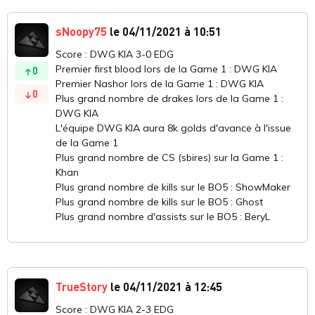
sNoopy75
le 04/11/2021 à 10:51
Score : DWG KIA 3-0 EDG
Premier first blood lors de la Game 1 : DWG KIA
0
Premier Nashor lors de la Game 1 : DWG KIA
0
Plus grand nombre de drakes lors de la Game 1 :
DWG KIA
L'équipe DWG KIA aura 8k golds d'avance à l'issue
de la Game 1
Plus grand nombre de CS (sbires) sur la Game 1 :
Khan
Plus grand nombre de kills sur le BO5 : ShowMaker
Plus grand nombre de kills sur le BO5 : Ghost
Plus grand nombre d'assists sur le BO5 : BeryL
TrueStory
le 04/11/2021 à 12:45
Score : DWG KIA 2-3 EDG