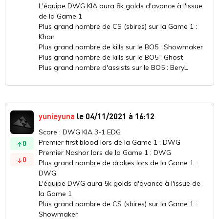
L'équipe DWG KIA aura 8k golds d'avance à l'issue
de la Game 1
Plus grand nombre de CS (sbires) sur la Game 1 :
Khan
Plus grand nombre de kills sur le BO5 : Showmaker
Plus grand nombre de kills sur le BO5 : Ghost
Plus grand nombre d'assists sur le BO5 : BeryL
yunieyuna
le 04/11/2021 à 16:12
Score : DWG KIA 3-1 EDG
Premier first blood lors de la Game 1 : DWG
0
Premier Nashor lors de la Game 1 : DWG
0
Plus grand nombre de drakes lors de la Game 1 :
DWG
L'équipe DWG aura 5k golds d'avance à l'issue de
la Game 1
Plus grand nombre de CS (sbires) sur la Game 1 :
Showmaker