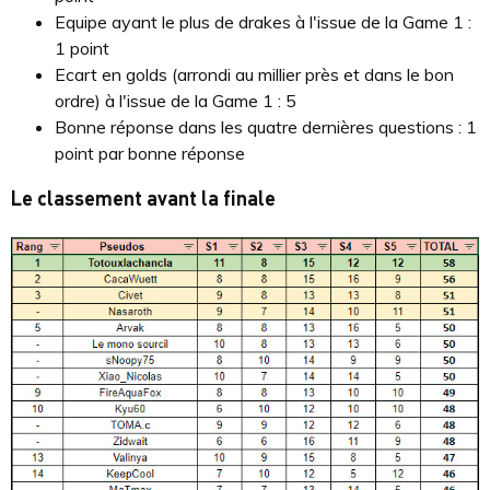
Equipe ayant le plus de drakes à l'issue de la Game 1 :
1 point
Ecart en golds (arrondi au millier près et dans le bon
ordre) à l'issue de la Game 1 : 5
Bonne réponse dans les quatre dernières questions : 1
point par bonne réponse
Le classement avant la finale